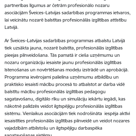
partnerības līgumus ar četrām profesionālo nozaru
asociācijām Šveices–Latvijas sadarbības programmas ietvaros,
lai veicinātu nozarē balstītas profesionālās izglītības attīstību
Latvijā.
Ar Šveices–Latvijas sadarbības programmas atbalstu Latvijā
tiek uzsākta jauna, nozarē balstīta, profesionālās izglītības
pieejas pilnveidošana. Tās pamatā ir cieša uzņēmumu un
nozaru organizāciju iesaiste jaunu profesionālās izglītības
īstenošanas un novērtēšanas modeļu izstrādē un aprobācijā.
Programma ievērojami palielina uzņēmumu atbildību un
praktisko iesaisti mācību procesā to atbalstot ar darba vidē
balstītu mācību profesionālās izglītības pedagogu
sagatavošanu, digitālo rīku un simulāciju iekārtu iegādi, kas
nākotnē palīdzēs veidot ilgtspējīgu profesionālās izglītības
sistēmu. Vienlaikus asociācijām tiek nodrošināta iespēja aktīvi
iesaistīties profesionālās izglītības pilnveidē un veidot nozares
vajadzībām atbilstošu un ilgtspējīgu darbaspēka
sagatavošanas sistēmu.