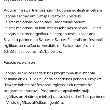
Programmas partnerības līgumi kopumā noslēgti ar četrām
Latvijas asociācijām: Latvijas Restorānu biedrību,
Lauksaimniecības organizāciju sadarbības padomi,
Lauksaimniecības un industriālās tehnikas asociāciju, kā arī
Latvijas elektroenerģētiķu un energobūvnieku asociāciju.
Savukārt partneri no Šveices ir
Šveices Federālā profesionālās
izglītības
un mačību
universitāte un
Šveices viesnīcu un
ēdināšanas nozares mācību centrs.
Papildu informācija:
Latvijas un Šveices sadarbības programma tiek īstenota
saskaņā ar 2019.–2029. gada sadarbības periodu. Projekts
“Nozarē balstīta profesionālā izglītība” tiek īstenots šīs
programmas sastāvā. Programmas apsaimniekotājs -
Izglītības un zinātnes ministrija, savukārt sadarbības partneris
– Valsts izglītības attīstības aģentūra.