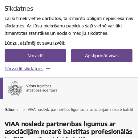
Pāriet uz lapas saturu
Sīkdatnes
Spied
lai meklētu
Enter
Lai šī tīmekļvietne darbotos, tā izmanto obligāti nepieciešamās
sīkdatnes. Ar Jūsu piekrišanu papildus šajā vietnē var tikt
izmantotas statistikas un sociālo mediju sīkdatnes.
Lūdzu, atzīmējiet savu izvēli:
Noraidīt
Apstiprināt visas
Pārvaldīt sīkdatnes
Sākums
VIAA noslēdz partnerības līgumus ar asociācijām nozarē balstītas pr
VIAA noslēdz partnerības līgumus ar
asociācijām nozarē balstītas profesionālās