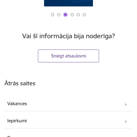
Vai šī informācija bija noderīga?
Sniegt atsauksmi
Kājene
Ātrās saites
Vakances
Iepirkumi