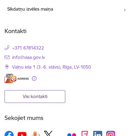
Sīkdatņu izvēles maiņa
Kontakti
+371 67814322
E-pasts:
info@viaa.gov.lv
Vaļņu iela 1 (3.-6. stāvs), Rīga, LV-1050
Visi kontakti
Sekojiet mums