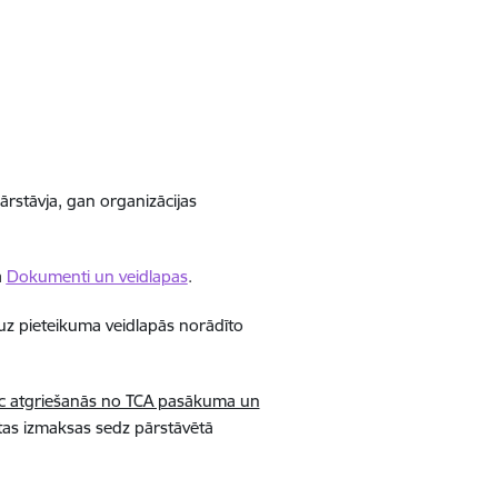
ārstāvja, gan organizācijas
ā
Dokumenti un veidlapas
.
s uz pieteikuma veidlapās norādīto
c atgriešanās no TCA pasākuma un
as izmaksas sedz pārstāvētā