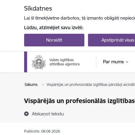
Pāriet uz lapas saturu
Sīkdatnes
Lai šī tīmekļvietne darbotos, tā izmanto obligāti nepiec
Lūdzu, atzīmējiet savu izvēli:
Noraidīt
Apstiprināt visas
Par mums
Sākums
Vispārējās un profesionālās izglītības pārstāvji aici
Vispārējās un profesionālās izglītība
Atskaņot tekstu
Publicēts: 08.06.2026.