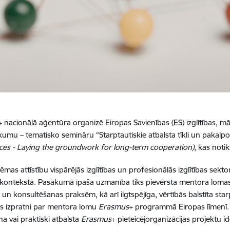
+ nacionālā aģentūra organizē Eiropas Savienības (ES) izglītības,
umu – tematisko semināru “Starptautiskie atbalsta tīkli un pakalpoj
ces - Laying the groundwork for long-term cooperation)
, kas not
mas attīstību vispārējās izglītības un profesionālās izglītības sektor
 kontekstā. Pasākumā īpaša uzmanība tiks pievērsta mentora lomas
un konsultēšanas praksēm, kā arī ilgtspējīga, vērtībās balstīta starp
dos izpratni par mentora lomu
Erasmus
+ programmā Eiropas līmenī.
a vai praktiski atbalsta
Erasmus
+ pieteicējorganizācijas projektu 