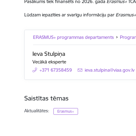
Pasākums tiek finansēts no 2026. gada
Erasmus+
TCA 
Lūdzam iepazīties ar svarīgu informāciju par
Erasmus+
ERASMUS+ programmas departaments
Progra
Ieva Stulpiņa
Vecākā eksperte
+371 67358459
E-pasts:
ieva.stulpina@viaa.gov.lv
Saistītas tēmas
Aktualitātes:
Erasmus+