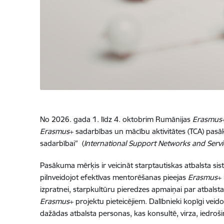
No 2026. gada 1. līdz 4. oktobrim Rumānijas
Erasmus
Erasmus
+ sadarbības un mācību aktivitātes (TCA) pasāk
sadarbībai” (
International Support Networks and Servi
Pasākuma mērķis ir veicināt starptautiskas atbalsta sistē
pilnveidojot efektīvas mentorēšanas pieejas
Erasmus
+
izpratnei, starpkultūru pieredzes apmaiņai par atbalsta 
Erasmus
+ projektu pieteicējiem. Dalībnieki kopīgi vei
dažādas atbalsta personas, kas konsultē, virza, iedrošin