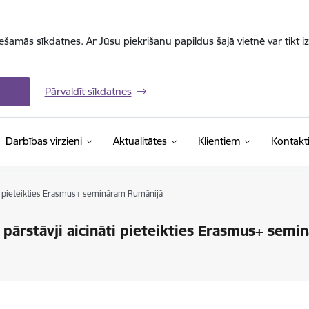
iešamās sīkdatnes. Ar Jūsu piekrišanu papildus šajā vietnē var tikt i
Pārvaldīt sīkdatnes
Darbības virzieni
Aktualitātes
Klientiem
Kontakt
nāti pieteikties Erasmus+ semināram Rumānijā
s pārstāvji aicināti pieteikties Erasmus+ sem