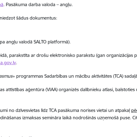
pā
. Pasākuma darba valoda – angļu.
esniedzot šādus dokumentus:
lapa angļu valodā SALTO platformā).
eidā, parakstīta ar drošu elektronisko parakstu (gan organizācijas p
a.gov.lv
.
asmus
+ programmas
Sadarbības un mācību aktivitātes (TCA) sadaļ
bas attīstības aģentūra (VIAA) organizēs dalībnieku atlasi, balstotie
devumi no dzīvesvietas līdz TCA pasākuma norises vietai un atpakaļ
pē
ēdināšanas izmaksas semināra laikā nodrošinās uzņemošā puse. Cit