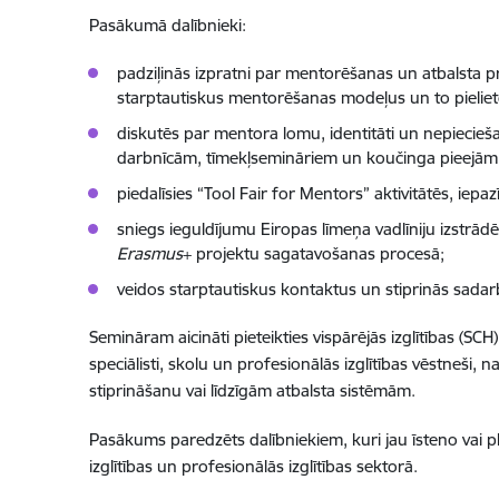
Pasākumā dalībnieki:
padziļinās izpratni par mentorēšanas un atbalsta
starptautiskus mentorēšanas modeļus un to pielie
diskutēs par mentora lomu, identitāti un nepiec
darbnīcām, tīmekļsemināriem un koučinga pieejām p
piedalīsies “Tool Fair for Mentors” aktivitātēs, ie
sniegs ieguldījumu Eiropas līmeņa vadlīniju izstrā
Erasmus
+ projektu sagatavošanas procesā;
veidos starptautiskus kontaktus un stiprinās sadar
Semināram aicināti pieteikties vispārējās izglītības (SCH
speciālisti, skolu un profesionālās izglītības vēstneši, n
stiprināšanu vai līdzīgām atbalsta sistēmām.
Pasākums paredzēts dalībniekiem, kuri jau īsteno vai 
izglītības un profesionālās izglītības sektorā.