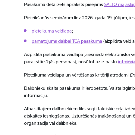
Pasākuma detalizēts apraksts pieejams
SALTO mājasla
Pieteikšanās semināram līdz 2026. gada 19. jūlijam, i
pieteikuma veidlapa
;
pamatojums dalībai TCA pasākumā
(aizpildīta veid
Aizpildīta pieteikuma veidlapa jāiesniedz elektroniskā v
paraksttiesīgās personas), nosūtot uz e-pastu
info@via
Pieteikuma veidlapa un vērtēšanas kritēriji atrodami
Er
Dalībnieku skaits pasākumā ir ierobežots. Valsts izglītī
informāciju.
Atbalstītajiem dalībniekiem tiks segti faktiskie ceļa iz
atskaites iesniegšanas
. Uzturēšanās (nakšņošana) un 
organizācija vai dalībnieks.