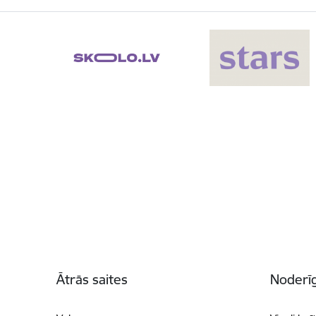
Kājene
Ātrās saites
Noderīg