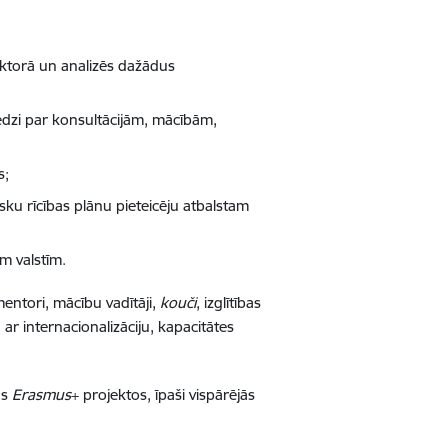
sektorā un analizēs dažādus
edzi par konsultācijām, mācībām,
s;
ku rīcības plānu pieteicēju atbalstam
m valstīm.
mentori, mācību vadītāji,
kouči
, izglītības
ā ar internacionalizāciju, kapacitātes
us
Erasmus
+ projektos, īpaši vispārējās