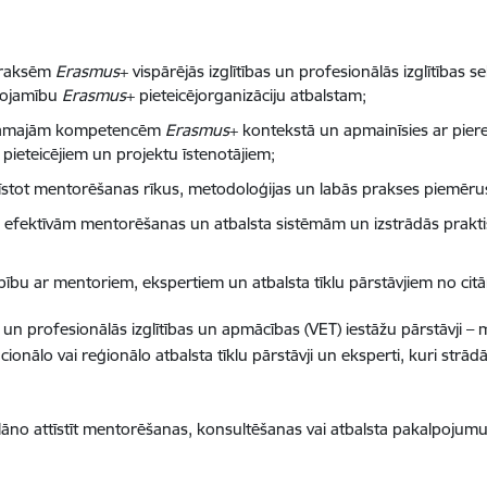
 praksēm
Erasmus
+ vispārējās izglītības un profesionālās izglītības 
tojamību
Erasmus
+ pieteicējorganizāciju atbalstam;
iešamajām kompetencēm
Erasmus
+ kontekstā un apmainīsies ar pier
ieteicējiem un projektu īstenotājiem;
pazīstot mentorēšanas rīkus, metodoloģijas un labās prakses piemēru
dē efektīvām mentorēšanas un atbalsta sistēmām un izstrādās praktis
bību ar mentoriem, ekspertiem un atbalsta tīklu pārstāvjiem no citā
) un profesionālās izglītības un apmācības (VET) iestāžu pārstāvji – 
acionālo vai reģionālo atbalsta tīklu pārstāvji un eksperti, kuri strād
plāno attīstīt mentorēšanas, konsultēšanas vai atbalsta pakalpojum