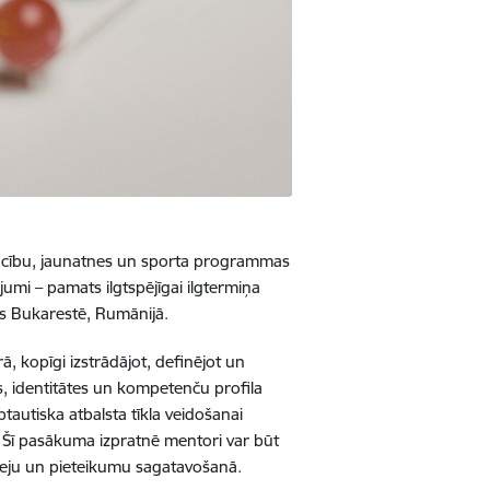
 mācību, jaunatnes un sporta programmas
umi – pamats ilgtspējīgai ilgtermiņa
iks Bukarestē, Rumānijā.
ā, kopīgi izstrādājot, definējot un
, identitātes un kompetenču profila
tautiska atbalsta tīkla veidošanai
 Šī pasākuma izpratnē mentori var būt
ideju un pieteikumu sagatavošanā.