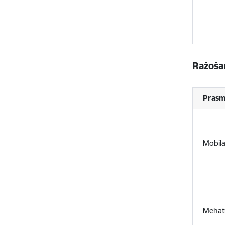
Ražošan
Prasm
Mobil
Mehat