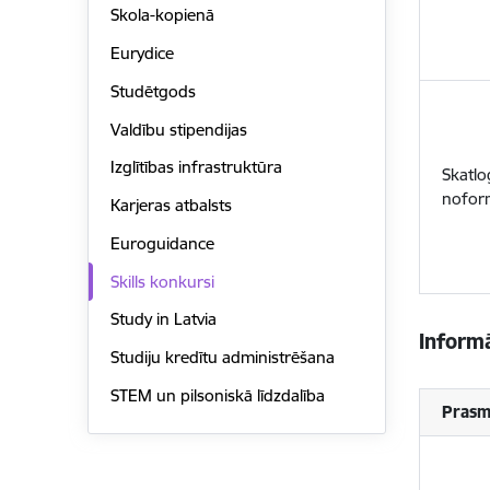
Skola-kopienā
Eurydice
Studētgods
Valdību stipendijas
Izglītības infrastruktūra
Skatlo
nofor
Karjeras atbalsts
Euroguidance
Skills konkursi
Study in Latvia
Informā
Studiju kredītu administrēšana
STEM un pilsoniskā līdzdalība
Prasm