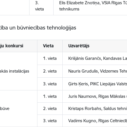
3.
Elis Elizabete Znotiņa, VSIA Rīgas 
vieta
tehnikums
cība un būvniecības tehnoloģijas
ju konkursi
Vieta
Uzvarētājs
1. vieta
Krišjānis Garančs, Kandavas 
iskās instalācijas
2. vieta
Nauris Grudulis, Vidzemes Teh
3. vieta
Ģirts Ķeris, PIKC Liepājas Vals
1. vieta
Juris Naumovs, Rīgas Mākslas
 būve
2. vieta
Kristaps Rorbahs, Saldus teh
3. vieta
Vadims Kugno, Rīgas Celtniecī