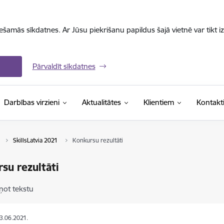
iešamās sīkdatnes. Ar Jūsu piekrišanu papildus šajā vietnē var tikt i
Pārvaldīt sīkdatnes
Darbības virzieni
Aktualitātes
Klientiem
Kontakt
SkillsLatvia 2021
Konkursu rezultāti
su rezultāti
ņot tekstu
03.06.2021.