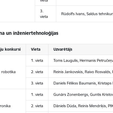
vieta
3.
Rūdolfs Ivans, Saldus tehnik
vieta
a un inženiertehnoloģijas
ju konkursi
Vieta
Uzvarētājs
1. vieta
Toms Laugulis, Hermanis Petručeņa
ā robotika
2. vieta
Reinis Jankovskis, Raivo Rosvalds,
3. vieta
Daniels Fēlikss Baumanis, Kristap
1. vieta
Gunārs Zonenbergs, Guntis Kristov
ronika
2. vieta
Dāniels Dūda, Reinis Mendriķis, PI