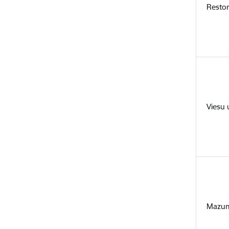
Resto
Viesu
Mazum