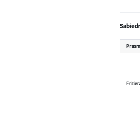
Sabiedr
Prasm
Frizie