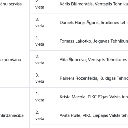
2.
rānu serviss
Kārlis Blūmentāls, Ventspils Tehni
vieta
3.
Daniels Harijs Āgaris, Smiltenes te
vieta
1.
Tomass Lakotko, Jelgavas Tehniku
vieta
2.
 uzņemšana
Alita Šļunceva, Ventspils Tehnikums
vieta
3.
Rainers Rozenfelds, Kuldīgas Tehn
vieta
1.
Krista Macola, PIKC Rīgas Valsts t
vieta
2.
tirdzniecība
Aivita Rulle, PIKC Liepājas Valsts t
vieta