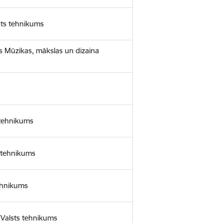
sts tehnikums
as Mūzikas, mākslas un dizaina
 tehnikums
 tehnikums
tehnikums
s Valsts tehnikums