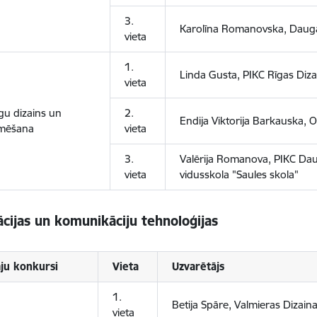
3.
Karolīna Romanovska, Daug
vieta
1.
Linda Gusta, PIKC Rīgas Diz
vieta
gu dizains un
2.
Endija Viktorija Barkauska,
mēšana
vieta
3.
Valērija Romanova, PIKC Dau
vieta
vidusskola "Saules skola"
cijas un komunikāciju tehnoloģijas
ju konkursi
Vieta
Uzvarētājs
1.
Betija Spāre, Valmieras Dizain
vieta