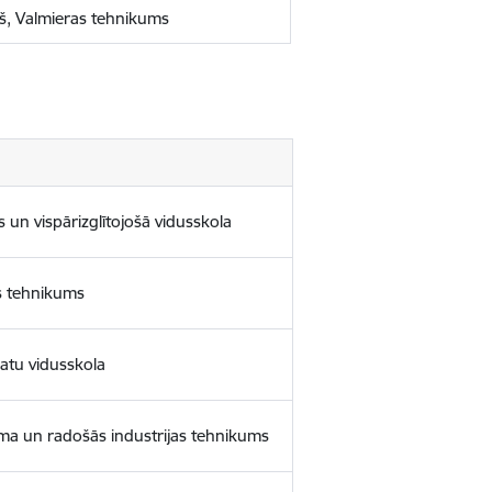
ņš, Valmieras tehnikums
un vispārizglītojošā vidusskola
es tehnikums
atu vidusskola
sma un radošās industrijas tehnikums