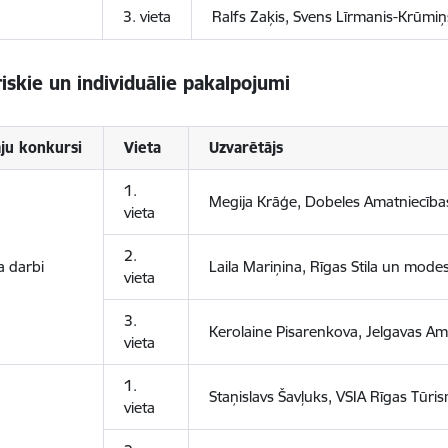
3. vieta
Ralfs Zaķis, Svens Līrmanis-Krūmi
iskie un individuālie pakalpojumi
ju konkursi
Vieta
Uzvarētājs
1.
Megija Krāģe, Dobeles Amatniecības 
vieta
2.
ra darbi
Laila Mariņina, Rīgas Stila un mod
vieta
3.
Kerolaine Pisarenkova, Jelgavas Am
vieta
1.
Staņislavs Šavļuks, VSIA Rīgas Tūri
vieta