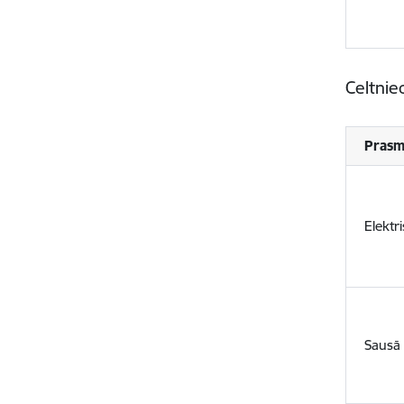
Celtnie
Prasm
Elektr
Sausā