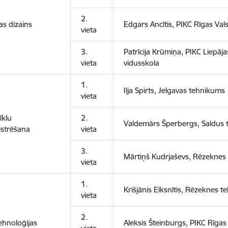
2.
as dizains
Edgars Ancītis, PIKC Rīgas Val
vieta
3.
Patrīcija Krūmiņa, PIKC Liepāj
vieta
vidusskola
1.
Iļja Spirts, Jelgavas tehnikums
vieta
īklu
2.
Valdemārs Šperbergs, Saldus
istrēšana
vieta
3.
Mārtiņš Kudrjaševs, Rēzeknes
vieta
1.
Krišjānis Elksnītis, Rēzeknes 
vieta
2.
ehnoloģijas
Aleksis Šteinburgs, PIKC Rīga