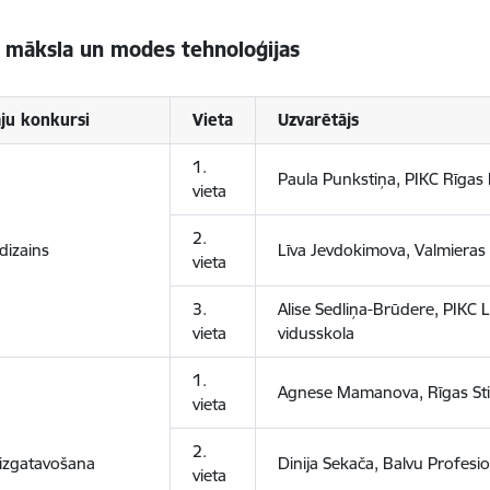
 māksla un modes tehnoloģijas
ju konkursi
Vieta
Uzvarētājs
1.
Paula Punkstiņa, PIKC Rīgas
vieta
2.
dizains
Līva Jevdokimova, Valmieras
vieta
3.
Alise Sedliņa-Brūdere, PIKC 
vieta
vidusskola
1.
Agnese Mamanova, Rīgas St
vieta
2.
izgatavošana
Dinija Sekača, Balvu Profesio
vieta