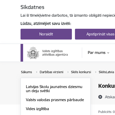
Pāriet uz lapas saturu
Sīkdatnes
Lai šī tīmekļvietne darbotos, tā izmanto obligāti nepiec
Lūdzu, atzīmējiet savu izvēli:
Noraidīt
Apstiprināt visas
Par mums
Sākums
Darbības virzieni
Skills konkursi
SkillsLatvia
Konkur
Latvijas Skolu jaunatnes dziesmu
un deju svētki
Atska
Valsts valodas prasmes pārbaude
Vides izglītība
Publicēts: 