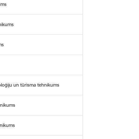
kums
hnikums
ms
oloģiju un tūrisma tehnikums
ehnikums
ehnikums