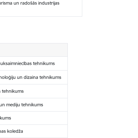
Tūrisma un radošās industrijas
Lauksaimniecības tehnikums
noloģiju un dizaina tehnikums
ts tehnikums
 un mediju tehnikums
nikums
bas koledža