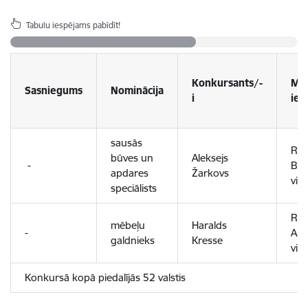
Tabulu iespējams pabīdīt!
Konkursants/-
Māc
Sasniegums
Nominācija
i
ies
sausās
Rīg
būves un
Aleksejs
-
Būv
apdares
Žarkovs
vid
speciālists
Rīg
mēbeļu
Haralds
-
Ama
galdnieks
Kresse
vid
Konkursā kopā piedalījās 52 valstis