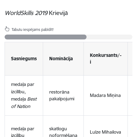
WorldSkills 2019
Krievijā
Tabulu iespējams pabīdīt!
Konkursants/-
M
Sasniegums
Nominācija
i
i
R
medaļa par
T
izcilību,
restorāna
Madara Miņina
r
pakalpojumi
medaļa
Best
i
of Nation
t
L
medaļa par
skatlogu
M
Luīze Mihailova
izcilību
noformēšana
d