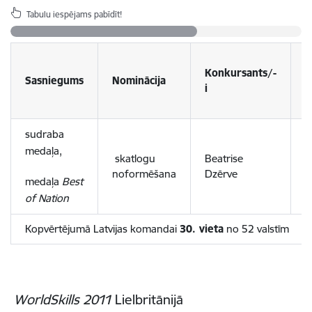
Tabulu iespējams pabīdīt!
Konkursants/-
M
Sasniegums
Nominācija
i
i
sudraba
medaļa,
L
skatlogu
Beatrise
M
noformēšana
Dzērve
medaļa
Best
v
of Nation
Kopvērtējumā Latvijas komandai
30. vieta
no 52 valstīm
WorldSkills 2011
Lielbritānijā