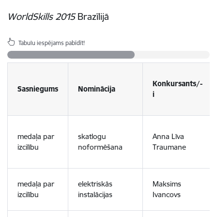
WorldSkills 2015
Brazīlijā
Tabulu iespējams pabīdīt!
Konkursants/-
Sasniegums
Nominācija
i
medaļa par
skatlogu
Anna Līva
izcilību
noformēšana
Traumane
medaļa par
elektriskās
Maksims
izcilību
instalācijas
Ivancovs