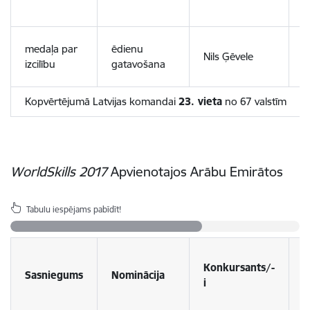
v
M
medaļa par
ēdienu
Nils Ģēvele
P
izcilību
gatavošana
v
Kopvērtējumā Latvijas komandai
23. vieta
no 67 valstīm
WorldSkills 2017
Apvienotajos Arābu Emirātos
Tabulu iespējams pabīdīt!
Konkursants/-
M
Sasniegums
Nominācija
i
i