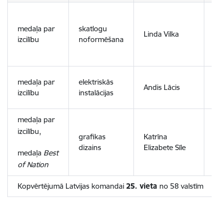
L
M
medaļa par
skatlogu
Linda Vilka
m
izcilību
noformēšana
u
v
R
medaļa par
elektriskās
Andis Lācis
V
izcilību
instalācijas
t
medaļa par
izcilību,
R
grafikas
Katrīna
V
dizains
Elizabete Sīle
medaļa
Best
t
of Nation
Kopvērtējumā Latvijas komandai
25. vieta
no 58 valstīm