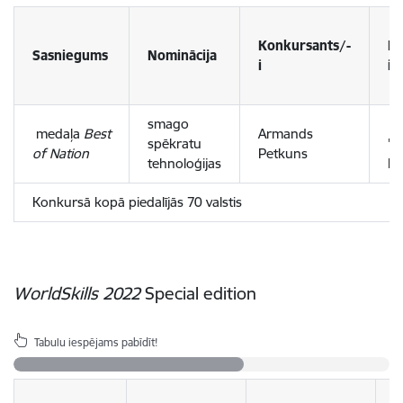
Konkursants/-
Mā
Sasniegums
Nominācija
i
ie
smago
SI
medaļa
Best
Armands
spēkratu
"I
of Nation
Petkuns
tehnoloģijas
La
Konkursā kopā piedalījās 70 valstis
WorldSkills
2022
Special edition
Tabulu iespējams pabīdīt!