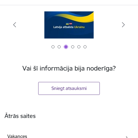
Vai šī informācija bija noderīga?
Sniegt atsauksmi
Kājene
Ātrās saites
Vakances