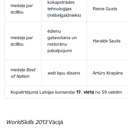
kokapstrādes
medaļa par
tehnoloģijas
Reinis Gusts
izcilību
(mēbeļgaldnieks)
ēdienu
medaļa par
gatavošana un
Haralds Saušs
izcilību
restorānu
pakalpojumi
medaļa
Best
web
lapu dizains
Artūrs Krapāns
of Nation
Kopvērtējumā Latvijas komandai
17. vieta
no 59 valstīm
WorldSkills 2013
Vācijā