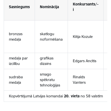
Konkursants/-
Sasniegums
Nominācija
M
i
D
d
bronzas
skatlogu
Kitija Kozule
m
medaļa
noformēšana
v
s
medaļa par
grafikas
R
Edgars Ancītis
izcilību
dizains
t
smago
V
sudraba
Rinalds
spēkratu
T
medaļa
Vanters
tehnoloģijas
d
Kopvērtējumā Latvijas komandai
20. vieta
no 58 valstīm