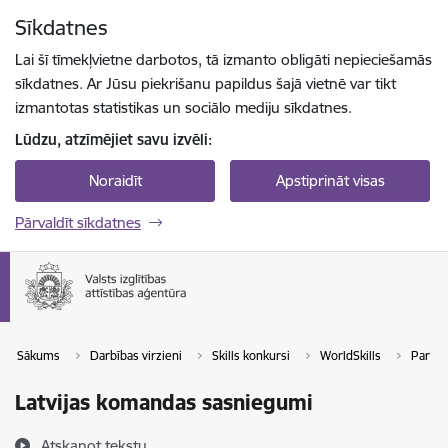
Pāriet uz lapas saturu
Sīkdatnes
Spied
lai meklētu
Enter
Lai šī tīmekļvietne darbotos, tā izmanto obligāti nepieciešamās
sīkdatnes. Ar Jūsu piekrišanu papildus šajā vietnē var tikt
izmantotas statistikas un sociālo mediju sīkdatnes.
Lūdzu, atzīmējiet savu izvēli:
Noraidīt
Apstiprināt visas
Pārvaldīt sīkdatnes
Sākums
Darbības virzieni
Skills konkursi
WorldSkills
Par Wo
Latvijas komandas sasniegumi
Atskaņot tekstu