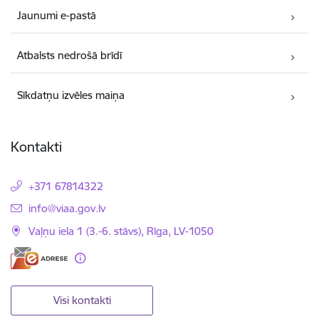
Jaunumi e-pastā
Atbalsts nedrošā brīdī
Sīkdatņu izvēles maiņa
Kontakti
+371 67814322
E-pasts:
info@viaa.gov.lv
Vaļņu iela 1 (3.-6. stāvs), Rīga, LV-1050
Visi kontakti