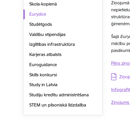
Ziņojumā n
Skola-kopienā
nepietiek
Eurydice
struktūra
ģimenēm
Studētgods
Valdību stipendijas
Šajā
Eury
mācību pr
Izglītības infrastruktūra
pasākumi 
Karjeras atbalsts
Pilns ziņ
Euroguidance
Skills konkursi
Lejupielād
Ziņoj
Study in Latvia
Infografi
Studiju kredītu administrēšana
Ziņojums 
STEM un pilsoniskā līdzdalība