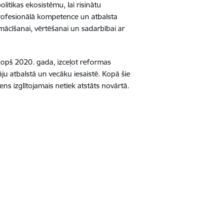
olitikas ekosistēmu, lai risinātu
rofesionālā kompetence un atbalsta
mācīšanai, vērtēšanai un sadarbībai ar
s kopš 2020. gada, izceļot reformas
u atbalstā un vecāku iesaistē. Kopā šie
ns izglītojamais netiek atstāts novārtā.