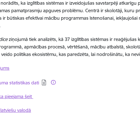
orādīts, ka izglītības sistēmas ir izveidojušas savstarpēji atkarīgu p
amas pamatprasmju apguves problēmu. Centrā ir skolotāji, kuru p
s ir būtiskas efektīvai mācību programmas īstenošanai, iekļaujošai 
.
dice
ziņojumā tiek analizēts, kā 37 izglītības sistēmas ir reaģējuša
ogrammā, apmācības procesā, vērtēšanā, mācību atbalstā, skolotāj
veido politikas ekosistēmu, kas paredzēta, lai nodrošinātu, ka nevie
ojums
ēt:
uma statistikas dati
ka pieejama šeit
latviešu valodā