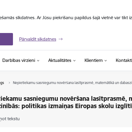
iešamās sīkdatnes. Ar Jūsu piekrišanu papildus šajā vietnē var tikt i
Pārvaldīt sīkdatnes
Darbības virzieni
Aktualitātes
Klientiem
Kontakt
ogs
Nepietiekamu sasniegumu novēršana lasītprasmē, matemātikā un dabaszinīb
tiekamu sasniegumu novēršana lasītprasmē, 
inībās: politikas izmaiņas Eiropas skolu izglī
ņot tekstu