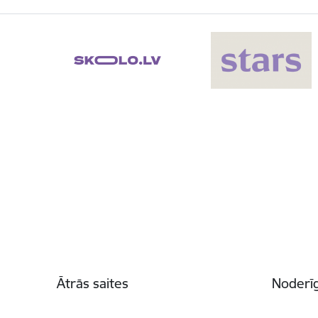
Kājene
Ātrās saites
Noderīg