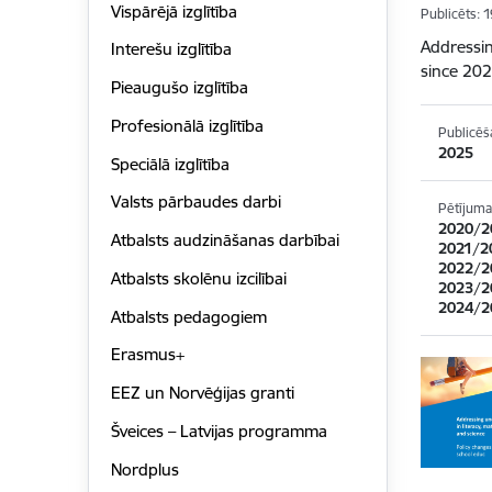
Vispārējā izglītība
Publicēts: 
Addressin
Interešu izglītība
since 20
Pieaugušo izglītība
Profesionālā izglītība
Publicēš
2025
Speciālā izglītība
Valsts pārbaudes darbi
Pētījuma
2020/2
Atbalsts audzināšanas darbībai
2021/2
2022/2
Atbalsts skolēnu izcilībai
2023/2
2024/2
Atbalsts pedagogiem
Erasmus+
EEZ un Norvēģijas granti
Šveices – Latvijas programma
Nordplus