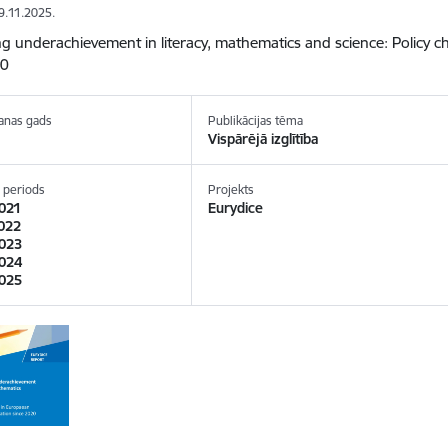
19.11.2025.
g underachievement in literacy, mathematics and science: Policy 
20
anas gads
Publikācijas tēma
Vispārējā izglītība
 periods
Projekts
021
Eurydice
022
023
024
025