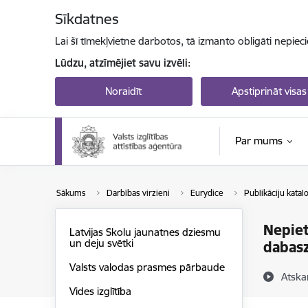
Pāriet uz lapas saturu
Sīkdatnes
Lai šī tīmekļvietne darbotos, tā izmanto obligāti nepiec
Lūdzu, atzīmējiet savu izvēli:
Noraidīt
Apstiprināt visas
Par mums
Sākums
Darbības virzieni
Eurydice
Publikāciju katal
Nepie
Latvijas Skolu jaunatnes dziesmu
un deju svētki
dabasz
Valsts valodas prasmes pārbaude
Atska
Vides izglītība