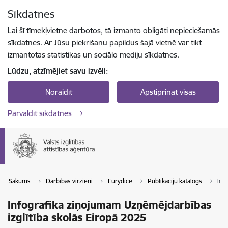
Pāriet uz lapas saturu
Sīkdatnes
Spied
lai meklētu
Enter
Lai šī tīmekļvietne darbotos, tā izmanto obligāti nepieciešamās
sīkdatnes. Ar Jūsu piekrišanu papildus šajā vietnē var tikt
izmantotas statistikas un sociālo mediju sīkdatnes.
Lūdzu, atzīmējiet savu izvēli:
Noraidīt
Apstiprināt visas
Pārvaldīt sīkdatnes
Sākums
Darbības virzieni
Eurydice
Publikāciju katalogs
Inf
Infografika ziņojumam Uzņēmējdarbības
izglītība skolās Eiropā 2025