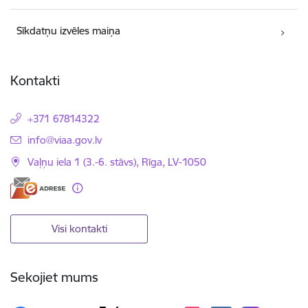
Sīkdatņu izvēles maiņa
Kontakti
+371 67814322
E-pasts:
info@viaa.gov.lv
Vaļņu iela 1 (3.-6. stāvs), Rīga, LV-1050
Visi kontakti
Sekojiet mums