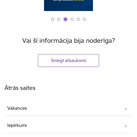
Vai šī informācija bija noderīga?
Sniegt atsauksmi
Kājene
Ātrās saites
Vakances
Iepirkumi