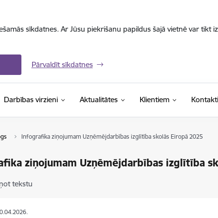
iešamās sīkdatnes. Ar Jūsu piekrišanu papildus šajā vietnē var tikt i
Pārvaldīt sīkdatnes
Darbības virzieni
Aktualitātes
Klientiem
Kontakt
ogs
Infografika ziņojumam Uzņēmējdarbības izglītība skolās Eiropā 2025
afika ziņojumam Uzņēmējdarbības izglītība s
ņot tekstu
20.04.2026.