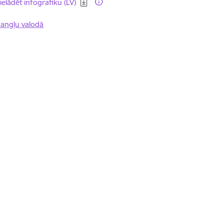
ēt:
ielādēt infografiku (LV)
 angļu valodā