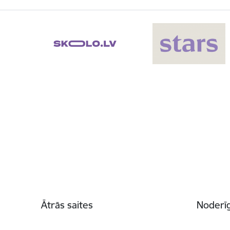
Kājene
Ātrās saites
Noderīg