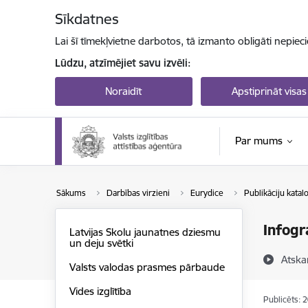
Pāriet uz lapas saturu
Sīkdatnes
Lai šī tīmekļvietne darbotos, tā izmanto obligāti nepiec
Lūdzu, atzīmējiet savu izvēli:
Noraidīt
Apstiprināt visas
Par mums
Sākums
Darbības virzieni
Eurydice
Publikāciju katal
Infogr
Latvijas Skolu jaunatnes dziesmu
un deju svētki
Atska
Valsts valodas prasmes pārbaude
Vides izglītība
Publicēts: 