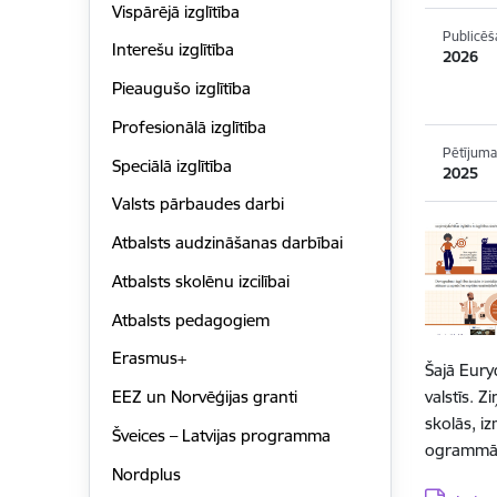
Vispārējā izglītība
Publicēš
Interešu izglītība
2026
Pieaugušo izglītība
Profesionālā izglītība
Pētījuma
Speciālā izglītība
2025
Valsts pārbaudes darbi
Atbalsts audzināšanas darbībai
Atbalsts skolēnu izcilībai
Atbalsts pedagogiem
Erasmus+
Šajā Euryd
valstīs. 
EEZ un Norvēģijas granti
skolās, iz
Šveices – Latvijas programma
ogrammās
Nordplus