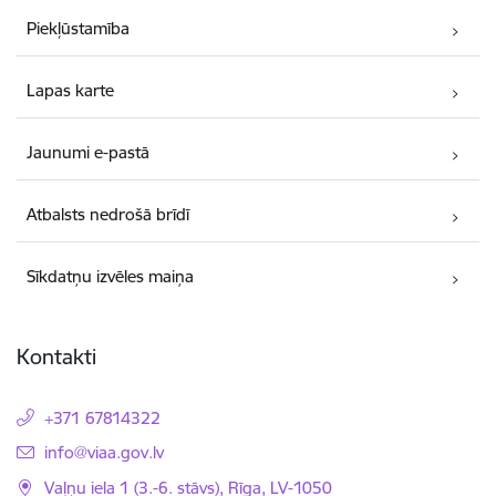
Piekļūstamība
Lapas karte
Jaunumi e-pastā
Atbalsts nedrošā brīdī
Sīkdatņu izvēles maiņa
Kontakti
+371 67814322
E-pasts:
info@viaa.gov.lv
Vaļņu iela 1 (3.-6. stāvs), Rīga, LV-1050