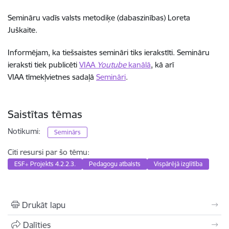
Semināru vadīs valsts metodiķe (dabaszinības) Loreta
Juškaite.
Informējam, ka tiešsaistes semināri tiks ierakstīti. Semināru
ieraksti tiek publicēti
VIAA
Youtube
kanālā
, kā arī
VIAA tīmekļvietnes sadaļā
Semināri
.
Saistītas tēmas
Notikumi:
Seminārs
Citi resursi par šo tēmu:
ESF+ Projekts 4.2.2.3.
Pedagogu atbalsts
Vispārējā izglītība
Drukāt lapu
Dalīties