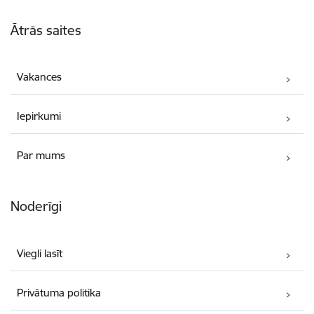
Kājene
Ātrās saites
Vakances
Iepirkumi
Par mums
Noderīgi
Viegli lasīt
Privātuma politika