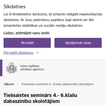
Pāriet uz lapas saturu
Sīkdatnes
Spied
lai meklētu
Enter
Lai šī tīmekļvietne darbotos, tā izmanto obligāti nepieciešamās
sīkdatnes. Ar Jūsu piekrišanu papildus šajā vietnē var tikt
izmantotas statistikas un sociālo mediju sīkdatnes.
Lūdzu, atzīmējiet savu izvēli:
Noraidīt
Apstiprināt visas
Pārvaldīt sīkdatnes
Sākums
Tiešsaistes seminārs 4.- 6.klašu dabaszinību skolotājiem
Tiešsaistes seminārs 4.- 6.klašu
dabaszinību skolotājiem