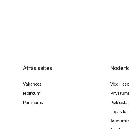
Kājene
Ātrās saites
Noderīg
Vakances
Viegli lasī
Iepirkumi
Privātuma
Par mums
Piekļūsta
Lapas kar
Jaunumi 