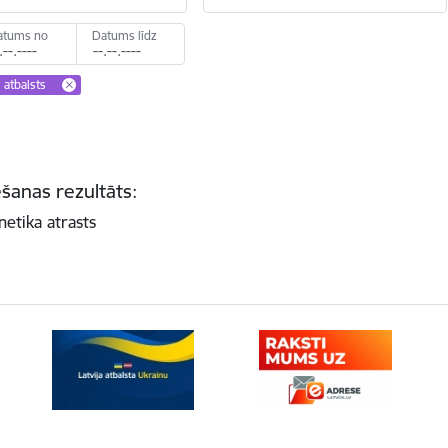
atums no
Datums līdz
 atbalsts
šanas rezultāts:
netika atrasts