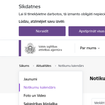
Pāriet uz lapas saturu
Sīkdatnes
Lai šī tīmekļvietne darbotos, tā izmanto obligāti nepiec
Lūdzu, atzīmējiet savu izvēli:
Noraidīt
Apstiprināt visas
Par mums
Sākums
Aktualitātes
Notikumu kalendārs
Notik
Jaunumi
Notikumu kalendārs
Foto un Video
Meklēt
Sabiedrības līdzdalība