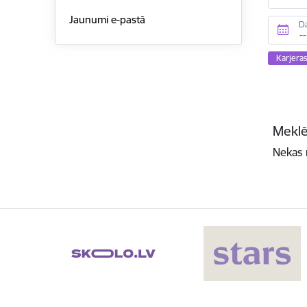
Jaunumi e-pastā
D
Karjeras
Meklē
Nekas 