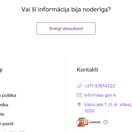
Vai šī informācija bija noderīga?
Sniegt atsauksmi
i
Kontakti
t
+371 67814322
E-pasts:
info@viaa.gov.lv
 politika
Vaļņu iela 1 (3.-6. stāvs)
mība
1050
te
e-pastā