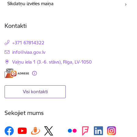
Sīkdatņu izvēles maiņa
Kontakti
+371 67814322
E-pasts:
info@viaa.gov.lv
Vaļņu iela 1 (3.-6. stāvs), Rīga, LV-1050
Visi kontakti
Sekojiet mums