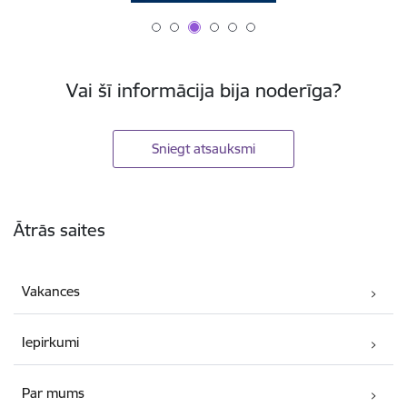
Vai šī informācija bija noderīga?
Sniegt atsauksmi
Kājene
Ātrās saites
Vakances
Iepirkumi
Par mums