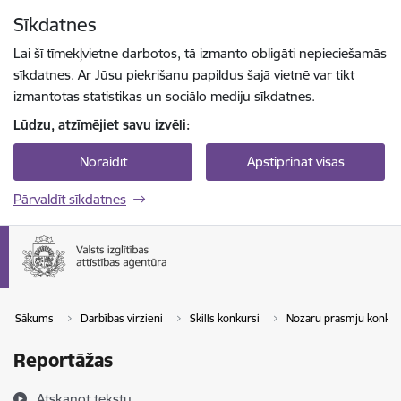
Pāriet uz lapas saturu
Sīkdatnes
Spied
lai meklētu
Enter
Lai šī tīmekļvietne darbotos, tā izmanto obligāti nepieciešamās
sīkdatnes. Ar Jūsu piekrišanu papildus šajā vietnē var tikt
izmantotas statistikas un sociālo mediju sīkdatnes.
Lūdzu, atzīmējiet savu izvēli:
Noraidīt
Apstiprināt visas
Pārvaldīt sīkdatnes
Sākums
Darbības virzieni
Skills konkursi
Nozaru prasmju konkur
Reportāžas
Atskaņot tekstu