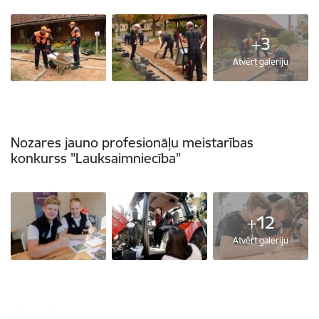
+3
Atvērt galeriju
Nozares jauno profesionāļu meistarības
konkurss "Lauksaimniecība"
+12
Atvērt galeriju