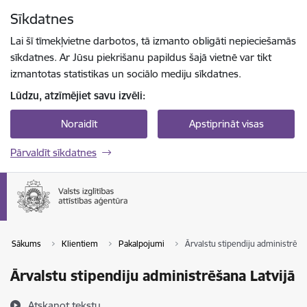
Pāriet uz lapas saturu
Sīkdatnes
Spied
lai meklētu
Enter
Lai šī tīmekļvietne darbotos, tā izmanto obligāti nepieciešamās
sīkdatnes. Ar Jūsu piekrišanu papildus šajā vietnē var tikt
izmantotas statistikas un sociālo mediju sīkdatnes.
Lūdzu, atzīmējiet savu izvēli:
Noraidīt
Apstiprināt visas
Pārvaldīt sīkdatnes
Sākums
Klientiem
Pakalpojumi
Ārvalstu stipendiju administrēšan
Ārvalstu stipendiju administrēšana Latvijā
Atskaņot tekstu