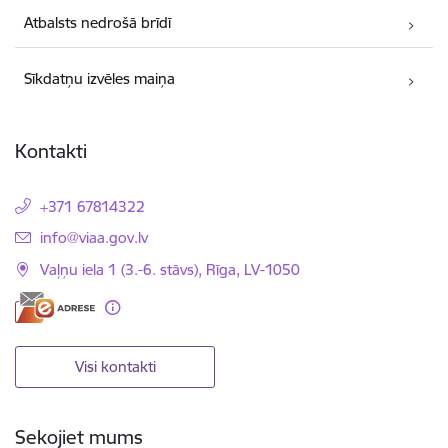
Atbalsts nedrošā brīdī
Sīkdatņu izvēles maiņa
Kontakti
+371 67814322
E-pasts:
info@viaa.gov.lv
Vaļņu iela 1 (3.-6. stāvs), Rīga, LV-1050
Visi kontakti
Sekojiet mums