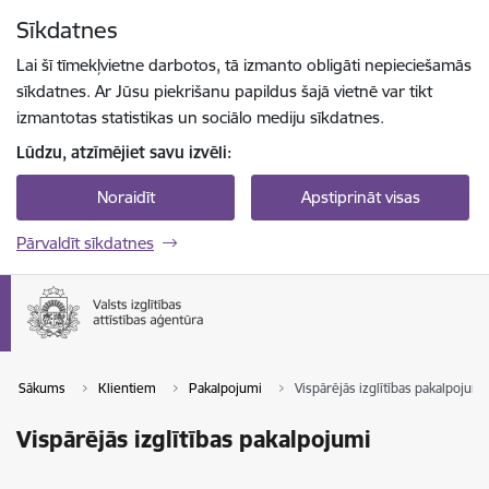
Pāriet uz lapas saturu
Sīkdatnes
Spied
lai meklētu
Enter
Lai šī tīmekļvietne darbotos, tā izmanto obligāti nepieciešamās
sīkdatnes. Ar Jūsu piekrišanu papildus šajā vietnē var tikt
izmantotas statistikas un sociālo mediju sīkdatnes.
Lūdzu, atzīmējiet savu izvēli:
Noraidīt
Apstiprināt visas
Pārvaldīt sīkdatnes
Sākums
Klientiem
Pakalpojumi
Vispārējās izglītības pakalpojumi
Vispārējās izglītības pakalpojumi