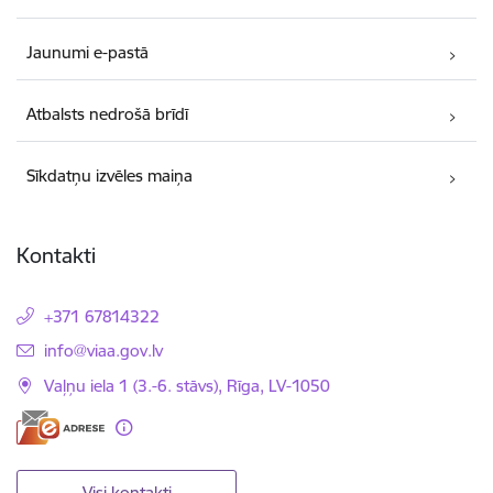
Jaunumi e-pastā
Atbalsts nedrošā brīdī
Sīkdatņu izvēles maiņa
Kontakti
+371 67814322
E-pasts:
info@viaa.gov.lv
Vaļņu iela 1 (3.-6. stāvs), Rīga, LV-1050
Visi kontakti