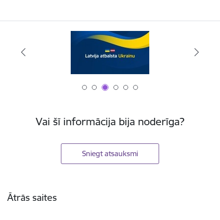
Vai šī informācija bija noderīga?
Sniegt atsauksmi
Kājene
Ātrās saites