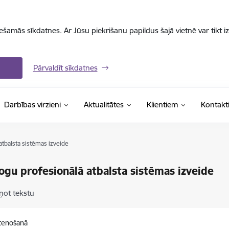
iešamās sīkdatnes. Ar Jūsu piekrišanu papildus šajā vietnē var tikt i
Pārvaldīt sīkdatnes
Darbības virzieni
Aktualitātes
Klientiem
Kontakt
tbalsta sistēmas izveide
gu profesionālā atbalsta sistēmas izveide
ņot tekstu
stenošanā