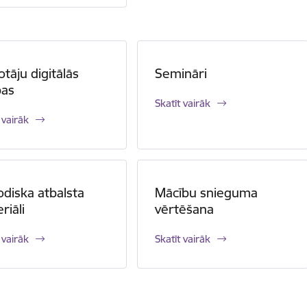
otāju digitālās
Semināri
bas
Skatīt vairāk
 vairāk
diska atbalsta
Mācību snieguma
riāli
vērtēšana
 vairāk
Skatīt vairāk