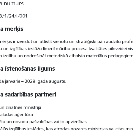
ta numurs
.3/1/24/I/001
ta mērķis
ērķis ir izveidot un attīstīt vienotu un stratēģiski pārraudzītu prof
 un izglītības iestāžu līmenī mācību procesa kvalitātes pilnveidei vis
mo izcilību un nodrošināt metodiskā atbalsta materiālus pedagogie
ta īstenošanas ilgums
a janvāris – 2029. gada augusts.
a sadarbības partneri
 un zinātnes ministrija
valodas aģentūra
sētu un novadu pašvaldības vai to apvienības
ālās izglītības iestādes, kas atrodas nozares ministrijas vai citas m