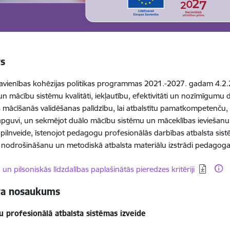
ts
avienības kohēzijas politikas programmas 2021.-2027. gadam 4.2.2
s un mācību sistēmu kvalitāti, iekļautību, efektivitāti un nozīmīgumu
s mācīšanās validēšanas palīdzību, lai atbalstītu pamatkompetenču,
pguvi, un sekmējot duālo mācību sistēmu un māceklības ieviešan
 pilnveide, īstenojot pedagogu profesionālās darbības atbalsta sistēm
u nodrošināšanu un metodiskā atbalsta materiālu izstrādi pedagog
dēt:
n pilsoniskās līdzdalības paplašinātās pieredzes kritēriji
ta nosaukums
 profesionālā atbalsta sistēmas izveide