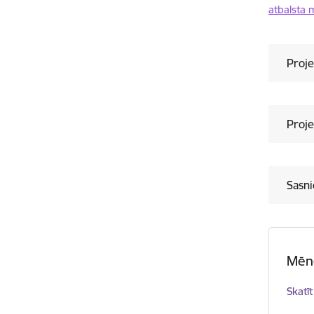
atbalsta 
Proj
Proje
Sasni
Mēn
Skatīt