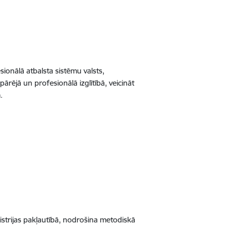
esionālā atbalsta sistēmu valsts,
pārējā un profesionālā izglītībā, veicināt
m.
inistrijas pakļautībā, nodrošina metodiskā