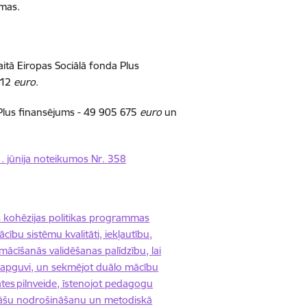
ammas.
kaitā Eiropas Sociālā fonda Plus
312
euro
.
a Plus finansējums - 49 905 675
euro
un
. jūnija noteikumos Nr. 358
s kohēzijas politikas programmas
ību sistēmu kvalitāti, iekļautību,
mācīšanās validēšanas palīdzību, lai
 apguvi, un sekmējot duālo mācību
tes pilnveide, īstenojot pedagogu
ivitāšu nodrošināšanu un metodiskā