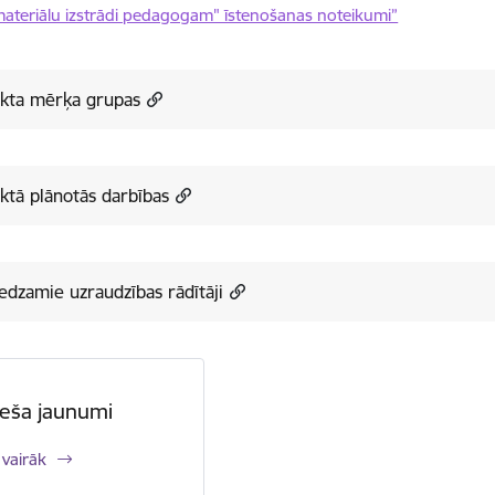
materiālu izstrādi pedagogam" īstenošanas noteikumi”
ekta mērķa grupas
ktā plānotās darbības
edzamie uzraudzības rādītāji
eša jaunumi
 vairāk