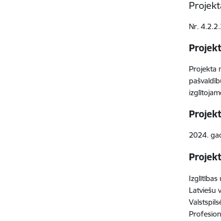
Projek
Nr. 4.2.2
Projek
Projekta m
pašvaldību
izglītoja
Projek
2024. gad
Projekt
Izglītības
Latviešu 
Valstspil
Profesion