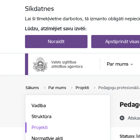
Pāriet uz lapas saturu
Sīkdatnes
Lai šī tīmekļvietne darbotos, tā izmanto obligāti nepiec
Lūdzu, atzīmējiet savu izvēli:
Noraidīt
Apstiprināt visas
Par mums
Sākums
Par mums
Projekti
Pedagogu profesionālā a
Pedago
Vadība
Struktūra
Atska
Projekti
Statuss:
Ī
Normatīvie akti