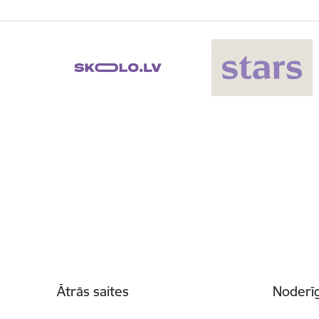
Kājene
Ātrās saites
Noderīg