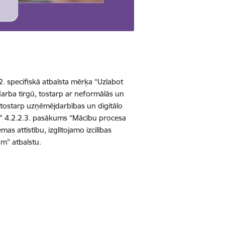
. specifiskā atbalsta mērķa “Uzlabot
 darba tirgū, tostarp ar neformālās un
 tostarp uzņēmējdarbības un digitālo
u” 4.2.2.3. pasākums “Mācību procesa
as attīstību, izglītojamo izcilības
am” atbalstu.