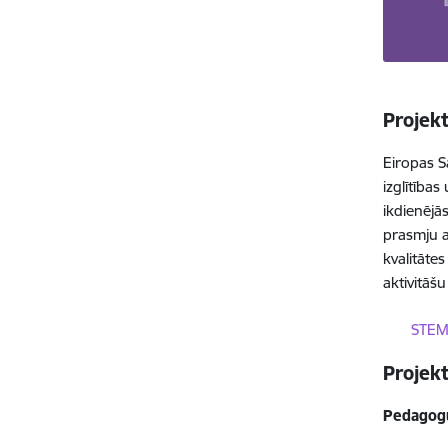
Projek
Eiropas S
izglītība
ikdienējā
prasmju a
kvalitātes
aktivitāš
Lejupielā
STEM u
Projek
Pedagogu