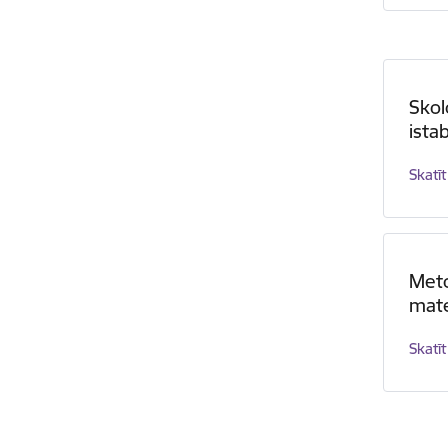
Skol
ista
Skatīt
Meto
mate
Skatīt