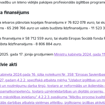
svadību un īsteno vidējās pakāpes profesionālās izglītības progr
ta finansējums
ietvaros plānotais kopējais finansējums ir 76 822 078
euro
, tai s
ums - 65 298 766
euro
un valsts budžeta līdzfinansējums - 11 523 
s finansējums ir 58 712 559
euro
, tai skaitā Eiropas Sociālā fond
džeta līdzfinansējums - 8 806 884
euro
.
i 2025. gada 17. jūnija grozījumiem
Ministru kabineta 2024. gada 11
vie akti
kabineta 2024.gada 16. jūlija noteikumi Nr. 358 “Eiropas Savienība
7. gadam 4.2.2. specifiskā atbalsta mērķa "Uzlabot izglītības un māc
āti un nozīmīgumu darba tirgū, tostarp ar neformālās un ikdienējās 
u pamatkompetenču, tostarp uzņēmējdarbības un digitālo prasmju,
n māceklības ieviešanu" 4.2.2.3. pasākuma "Mācību procesa kvalitā
ālās darbības atbalsta sistēmas attīstību, izglītojamo izcilības akt