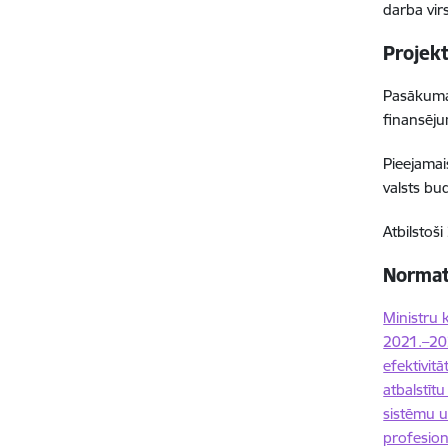
darba vir
Projek
Pasākuma 
finansēj
Pieejamai
valsts bu
Atbilstoš
Normatī
Ministru 
2021.–202
efektivit
atbalstīt
sistēmu u
profesion