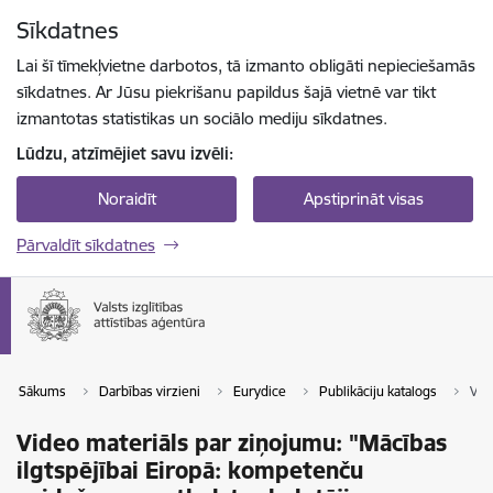
Pāriet uz lapas saturu
Sīkdatnes
Spied
lai meklētu
Enter
Lai šī tīmekļvietne darbotos, tā izmanto obligāti nepieciešamās
sīkdatnes. Ar Jūsu piekrišanu papildus šajā vietnē var tikt
izmantotas statistikas un sociālo mediju sīkdatnes.
Lūdzu, atzīmējiet savu izvēli:
Noraidīt
Apstiprināt visas
Pārvaldīt sīkdatnes
Sākums
Darbības virzieni
Eurydice
Publikāciju katalogs
Vid
Video materiāls par ziņojumu: "Mācības
ilgtspējībai Eiropā: kompetenču