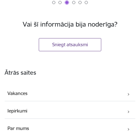
Vai šī informācija bija noderīga?
Sniegt atsauksmi
Kājene
Ātrās saites
Vakances
Iepirkumi
Par mums