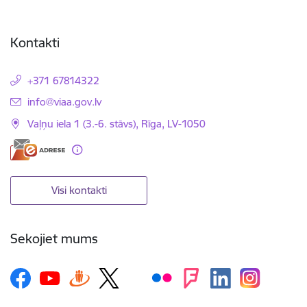
Kontakti
+371 67814322
E-pasts:
info@viaa.gov.lv
Vaļņu iela 1 (3.-6. stāvs), Rīga, LV-1050
Visi kontakti
Sekojiet mums