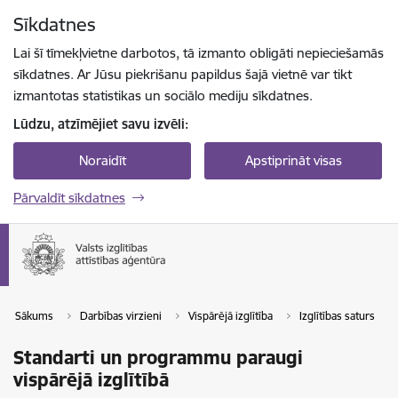
Pāriet uz lapas saturu
Sīkdatnes
Spied
lai meklētu
Enter
Lai šī tīmekļvietne darbotos, tā izmanto obligāti nepieciešamās
sīkdatnes. Ar Jūsu piekrišanu papildus šajā vietnē var tikt
izmantotas statistikas un sociālo mediju sīkdatnes.
Lūdzu, atzīmējiet savu izvēli:
Noraidīt
Apstiprināt visas
Pārvaldīt sīkdatnes
Sākums
Darbības virzieni
Vispārējā izglītība
Izglītības saturs
Standarti un programmu paraugi
vispārējā izglītībā