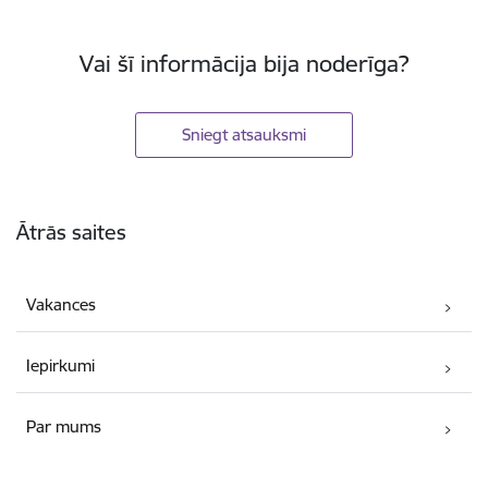
Vai šī informācija bija noderīga?
Sniegt atsauksmi
Kājene
Ātrās saites
Vakances
Iepirkumi
Par mums