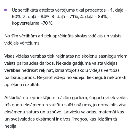
Uz sertifikāta attēlots vērtējums tikai procentos – 1. daļā –
60%, 2. daļā – 84%, 3. daļā – 71%, 4. daļā – 84%,
kopvērtējumā –70 %.
No šīm vērtībām arī tiek aprēķināts skolas vidējais un valsts
vidējais vērtējums.
Visas vidējās vērtības tiek rēķinātas no skolēnu sasniegumiem
valsts pārbaudes darbos. Nekādā gadījumā valsts vidējās
vērtības nedrīkst rēķināt, izmantojot skolu vidējās vērtības
pārbaudījumos. Rēķinot vidējo no vidējā, tiek iegūti nekorekti
aprēķina rezultāti.
Atšķirībā no iepriekšējiem mācību gadiem, šogad netiek veikts
trīs gadu eksāmenu rezultātu salīdzinājums, jo nomainīts visu
eksāmenu saturs un uzbūve. Latviešu valodas, matemātikas
un svešvalodas eksāmeni ir divos līmeņos, kas līdz šim tā
nebija.