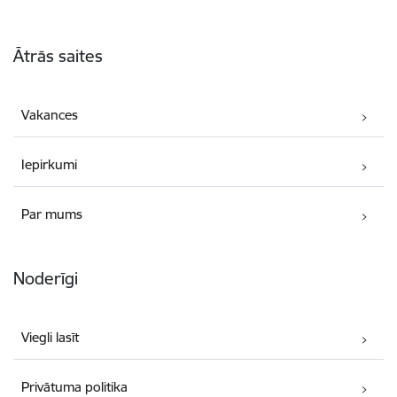
Kājene
Ātrās saites
Vakances
Iepirkumi
Par mums
Noderīgi
Viegli lasīt
Privātuma politika