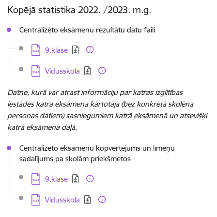
Kopējā statistika 2022. /2023. m.g.
Centralizēto eksāmenu rezultātu datu faili
Lejupielādēt:
9.klase
Lejupielādēt:
Vidusskola
Datne, kurā var atrast informāciju par katras izglītības
iestādes katra eksāmena kārtotāja (bez konkrētā skolēna
personas datiem) sasniegumiem katrā eksāmenā un atsevišķi
katrā eksāmena daļā.
Centralizēto eksāmenu kopvērtējums un līmeņu
sadalījums pa skolām priekšmetos
Lejupielādēt:
9.klase
Lejupielādēt:
Vidusskola