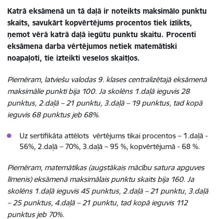
Katrā eksāmenā un tā daļā ir noteikts maksimālo punktu
skaits, savukārt kopvērtējums procentos tiek izlikts,
ņemot vērā katrā daļā iegūtu punktu skaitu. Procenti
eksāmena darba vērtējumos netiek matemātiski
noapaļoti, tie izteikti veselos skaitļos.
Piemēram, latviešu valodas 9. klases centralizētajā eksāmenā
maksimālie punkti bija 100. Ja skolēns 1.daļā ieguvis 28
punktus, 2.daļā – 21 punktu, 3.daļā – 19 punktus, tad kopā
ieguvis 68 punktus jeb 68%.
Uz sertifikāta attēlots vērtējums tikai procentos – 1.daļā -
56%, 2.daļā – 70%, 3.daļā – 95 %, kopvērtējumā - 68 %.
Piemēram, matemātikas (augstākais mācību satura apguves
līmenis) eksāmenā maksimālais punktu skaits bija 160.
Ja
skolēns 1.daļā ieguvis 45 punktus, 2.daļā – 21 punktu, 3.daļā
– 25 punktus, 4.daļā – 21 punktu, tad kopā ieguvis 112
punktus jeb 70%.