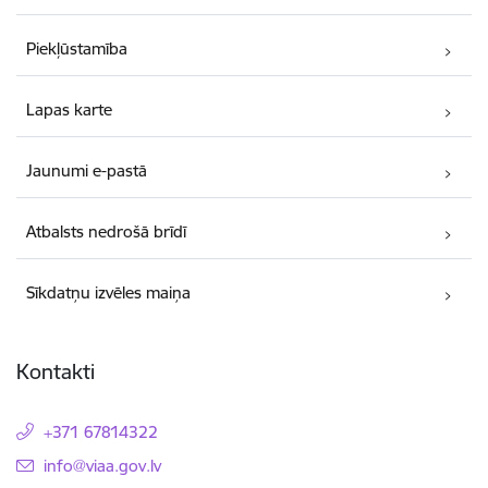
Piekļūstamība
Lapas karte
Jaunumi e-pastā
Atbalsts nedrošā brīdī
Sīkdatņu izvēles maiņa
Kontakti
+371 67814322
E-pasts:
info@viaa.gov.lv