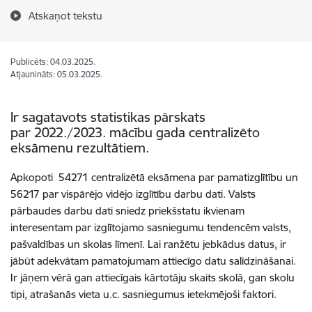
Atskaņot tekstu
Publicēts: 04.03.2025.
Atjaunināts: 05.03.2025.
Ir sagatavots statistikas pārskats
par 2022./2023. mācību gada centralizēto
eksāmenu rezultātiem.
Apkopoti 54271 centralizētā eksāmena par pamatizglītību un
56217 par vispārējo vidējo izglītību darbu dati. Valsts
pārbaudes darbu dati sniedz priekšstatu ikvienam
interesentam par izglītojamo sasniegumu tendencēm valsts,
pašvaldības un skolas līmenī. Lai ranžētu jebkādus datus, ir
jābūt adekvātam pamatojumam attiecīgo datu salīdzināšanai.
Ir jāņem vērā gan attiecīgais kārtotāju skaits skolā, gan skolu
tipi, atrašanās vieta u.c. sasniegumus ietekmējoši faktori.