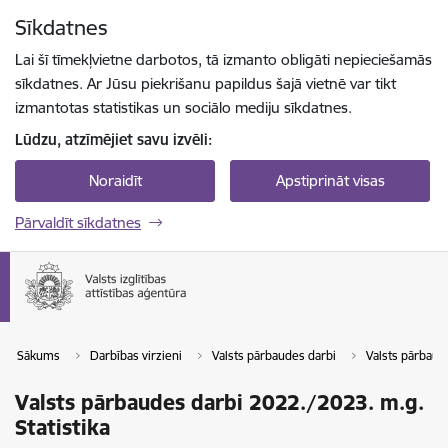
Pāriet uz lapas saturu
Sīkdatnes
Spied
lai meklētu
Enter
Lai šī tīmekļvietne darbotos, tā izmanto obligāti nepieciešamās
sīkdatnes. Ar Jūsu piekrišanu papildus šajā vietnē var tikt
izmantotas statistikas un sociālo mediju sīkdatnes.
Lūdzu, atzīmējiet savu izvēli:
Noraidīt
Apstiprināt visas
Pārvaldīt sīkdatnes
Sākums
Darbības virzieni
Valsts pārbaudes darbi
Valsts pārbaude
Valsts pārbaudes darbi 2022./2023. m.g.
Statistika