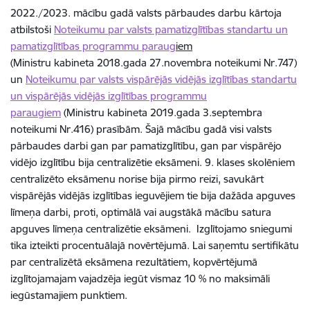
2022./2023. mācību gadā valsts pārbaudes darbu kārtoja
atbilstoši
Noteikum
u
par valsts pamatizglītības standartu un
pamatizglītības programmu
paraug
iem
(Ministru kabineta 2018.gada 27.novembra noteikumi Nr.747)
un
Noteikum
u
par valsts vispārējās vidējās izglītības standartu
un vispārējās vidējās izglītības programmu
paraugiem
(Ministru kabineta 2019.gada 3.septembra
noteikumi Nr.416) prasībām. Šajā mācību gadā visi valsts
pārbaudes darbi gan par pamatizglītību, gan par vispārējo
vidējo izglītību bija centralizētie eksāmeni. 9. klases skolēniem
centralizēto eksāmenu norise bija pirmo reizi, savukārt
vispārējās vidējās izglītības ieguvējiem tie bija dažāda apguves
līmeņa darbi, proti, optimālā vai augstākā mācību satura
apguves līmeņa centralizētie eksāmeni. Izglītojamo sniegumi
tika izteikti procentuālajā novērtējumā. Lai saņemtu sertifikātu
par centralizētā eksāmena rezultātiem, kopvērtējumā
izglītojamajam vajadzēja iegūt vismaz 10 % no maksimāli
iegūstamajiem punktiem.