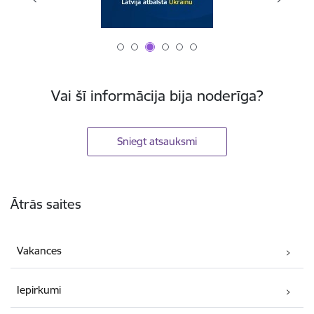
Vai šī informācija bija noderīga?
Sniegt atsauksmi
Kājene
Ātrās saites
Vakances
Iepirkumi