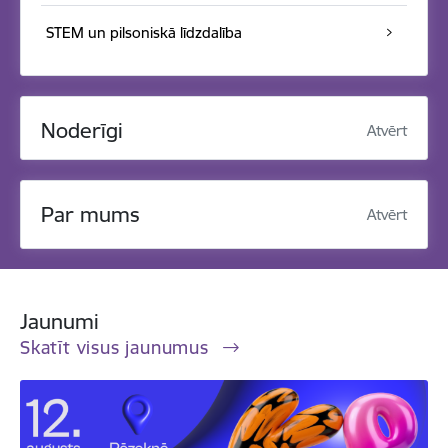
STEM un pilsoniskā līdzdalība
Noderīgi
Atvērt
Par mums
Atvērt
Jaunumi
Skatīt visus jaunumus