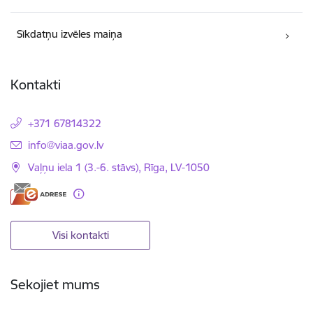
Sīkdatņu izvēles maiņa
Kontakti
+371 67814322
E-pasts:
info@viaa.gov.lv
Vaļņu iela 1 (3.-6. stāvs), Rīga, LV-1050
Visi kontakti
Sekojiet mums