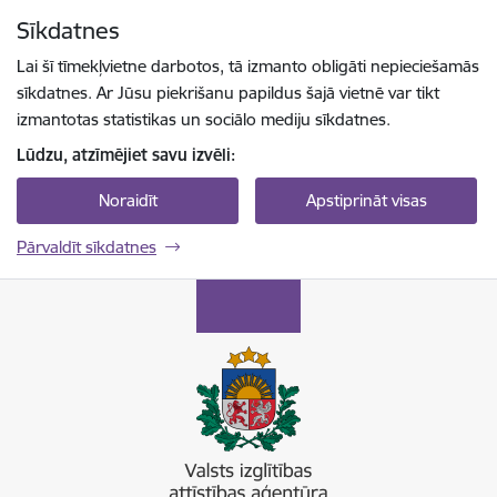
Pāriet uz lapas saturu
Sīkdatnes
Spied
lai meklētu
Enter
Lai šī tīmekļvietne darbotos, tā izmanto obligāti nepieciešamās
sīkdatnes. Ar Jūsu piekrišanu papildus šajā vietnē var tikt
izmantotas statistikas un sociālo mediju sīkdatnes.
Lūdzu, atzīmējiet savu izvēli:
Noraidīt
Apstiprināt visas
Pārvaldīt sīkdatnes
Valsts izglītības attīstības aģentūra