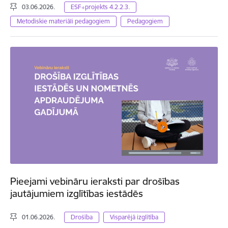
03.06.2026.
ESF+projekts 4.2.2.3.
Metodiskie materiāli pedagogiem
Pedagogiem
Pieejami vebināru ieraksti par drošības
jautājumiem izglītības iestādēs
01.06.2026.
Drošība
Visparējā izglītība