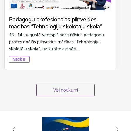
Pedagogu profesionālās pilnveides
mācības “Tehnoloģiju skolotāju skola”
13.–14. augustā Ventspilī norisināsies pedagogu
profesionālās pilnveides mācības “Tehnoloģiju
skolotāju skola”, uz kurām aicināti…
Mācības
Visi notikumi