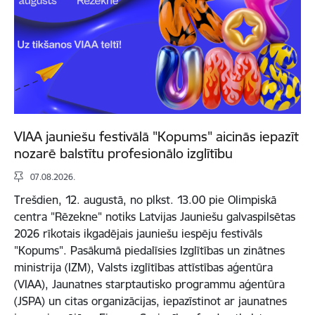
VIAA jauniešu festivālā "Kopums" aicinās iepazīt
nozarē balstītu profesionālo izglītību
07.08.2026.
Trešdien, 12. augustā, no plkst. 13.00 pie Olimpiskā
centra "Rēzekne" notiks Latvijas Jauniešu galvaspilsētas
2026 rīkotais ikgadējais jauniešu iespēju festivāls
"Kopums". Pasākumā piedalīsies Izglītības un zinātnes
ministrija (IZM), Valsts izglītības attīstības aģentūra
(VIAA), Jaunatnes starptautisko programmu aģentūra
(JSPA) un citas organizācijas, iepazīstinot ar jaunatnes