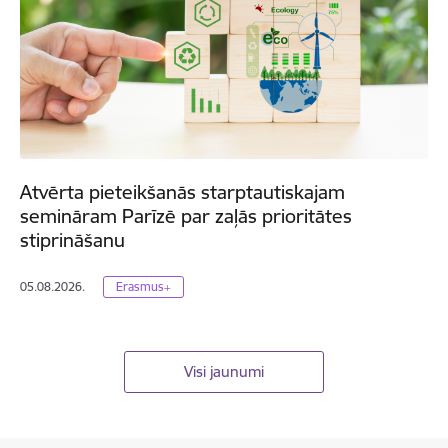
Atvērta pieteikšanās starptautiskajam
semināram Parīzē par zaļās prioritātes
stiprināšanu
05.08.2026.
Erasmus+
Visi jaunumi