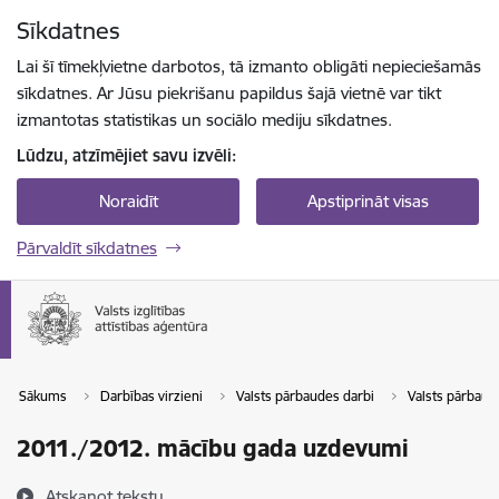
Pāriet uz lapas saturu
Sīkdatnes
Spied
lai meklētu
Enter
Lai šī tīmekļvietne darbotos, tā izmanto obligāti nepieciešamās
sīkdatnes. Ar Jūsu piekrišanu papildus šajā vietnē var tikt
izmantotas statistikas un sociālo mediju sīkdatnes.
Lūdzu, atzīmējiet savu izvēli:
Noraidīt
Apstiprināt visas
Pārvaldīt sīkdatnes
Sākums
Darbības virzieni
Valsts pārbaudes darbi
Valsts pārbau
2011./2012. mācību gada uzdevumi
Atskaņot tekstu