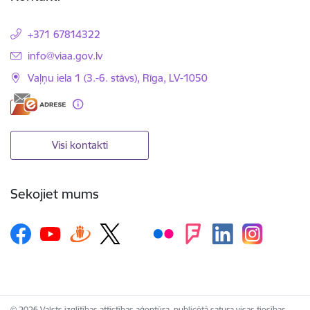
+371 67814322
E-pasts:
info@viaa.gov.lv
Vaļņu iela 1 (3.-6. stāvs), Rīga, LV-1050
Visi kontakti
Sekojiet mums
© 2026 Valsts izglītības attīstības aģentūra, publicētā satura visas tiesības