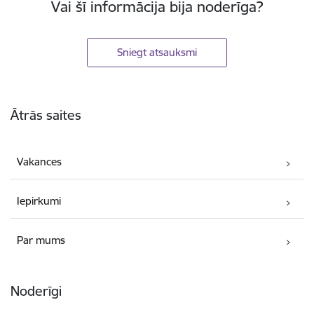
Vai šī informācija bija noderīga?
Sniegt atsauksmi
Kājene
Ātrās saites
Vakances
Iepirkumi
Par mums
Noderīgi