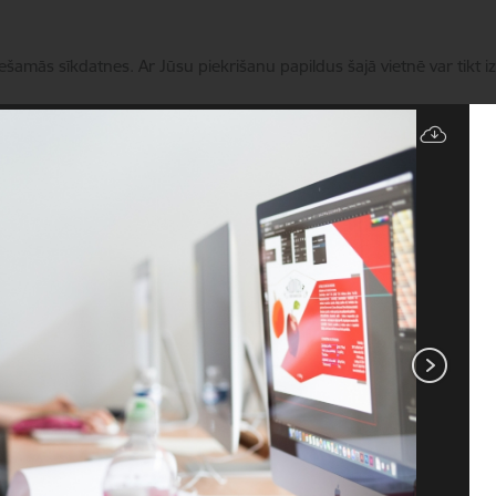
iešamās sīkdatnes. Ar Jūsu piekrišanu papildus šajā vietnē var tikt i
Pārvaldīt sīkdatnes
Darbības virzieni
Aktualitātes
Klientiem
Kontakt