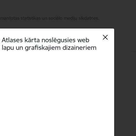
zmantotas statistikas un sociālo mediju sīkdatnes.
Atlases kārta noslēgusies web
lapu un grafiskajiem dizaineriem
i
Language
Meklēt
Piekļūstamība