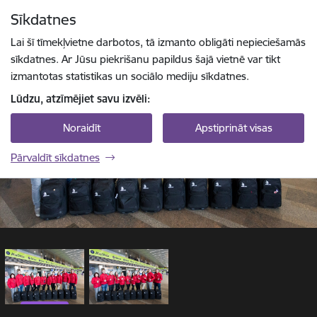
Pāriet uz lapas saturu
Sīkdatnes
1 / 2
Spied
lai meklētu
Enter
Lai šī tīmekļvietne darbotos, tā izmanto obligāti nepieciešamās
sīkdatnes. Ar Jūsu piekrišanu papildus šajā vietnē var tikt
izmantotas statistikas un sociālo mediju sīkdatnes.
Lūdzu, atzīmējiet savu izvēli:
Noraidīt
Apstiprināt visas
Pārvaldīt sīkdatnes