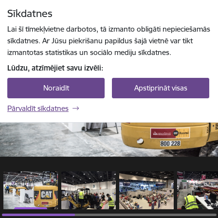
Pāriet uz lapas saturu
Sīkdatnes
1 / 11
Spied
lai meklētu
Enter
Lai šī tīmekļvietne darbotos, tā izmanto obligāti nepieciešamās
sīkdatnes. Ar Jūsu piekrišanu papildus šajā vietnē var tikt
izmantotas statistikas un sociālo mediju sīkdatnes.
Lūdzu, atzīmējiet savu izvēli:
Noraidīt
Apstiprināt visas
Pārvaldīt sīkdatnes