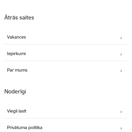
Kājene
Ātrās saites
Vakances
Iepirkumi
Par mums
Noderīgi
Viegli lasīt
Privātuma politika