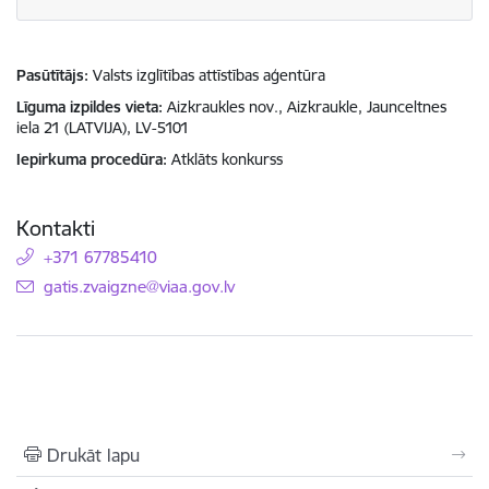
Pasūtītājs
Valsts izglītības attīstības aģentūra
Līguma izpildes vieta
Aizkraukles nov., Aizkraukle, Jaunceltnes
iela 21 (LATVIJA), LV-5101
Iepirkuma procedūra
Atklāts konkurss
Kontakti
+371 67785410
E-pasts:
gatis.zvaigzne@viaa.gov.lv
Drukāt lapu