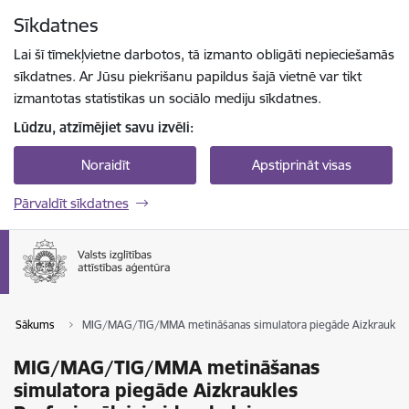
Pāriet uz lapas saturu
Sīkdatnes
Spied
lai meklētu
Enter
Lai šī tīmekļvietne darbotos, tā izmanto obligāti nepieciešamās
sīkdatnes. Ar Jūsu piekrišanu papildus šajā vietnē var tikt
izmantotas statistikas un sociālo mediju sīkdatnes.
Lūdzu, atzīmējiet savu izvēli:
Noraidīt
Apstiprināt visas
Pārvaldīt sīkdatnes
Sākums
MIG/MAG/TIG/MMA metināšanas simulatora piegāde Aizkraukles P
MIG/MAG/TIG/MMA metināšanas
simulatora piegāde Aizkraukles