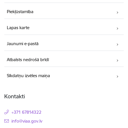
Piekļūstamība
Lapas karte
Jaunumi e-pastā
Atbalsts nedrošā brīdī
Sīkdatņu izvēles maiņa
Kontakti
+371 67814322
E-pasts:
info@viaa.gov.lv