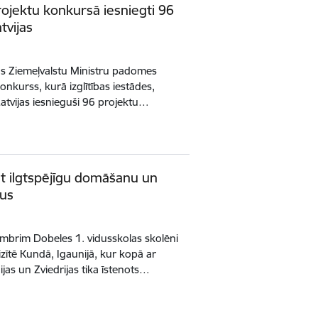
jektu konkursā iesniegti 96
tvijas
ās Ziemeļvalstu Ministru padomes
nkurss, kurā izglītības iestādes,
atvijas iesnieguši 96 projektu…
st ilgtspējīgu domāšanu un
pus
mbrim Dobeles 1. vidusskolas skolēni
zītē Kundā, Igaunijā, kur kopā ar
jas un Zviedrijas tika īstenots…