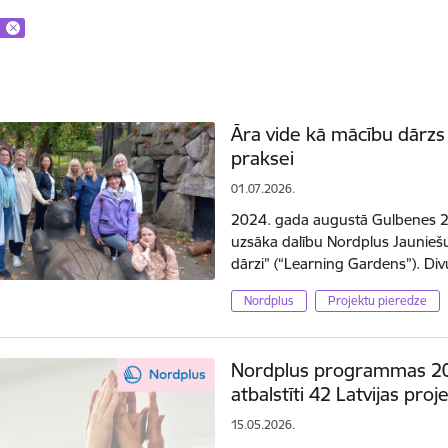
Āra vide kā mācību dārzs –
praksei
01.07.2026.
2024. gada augustā Gulbenes 2. p
uzsāka dalību Nordplus Jaunie
dārzi” (“Learning Gardens”). Di
Nordplus
Projektu pieredze
Nordplus programmas 20
atbalstīti 42 Latvijas proje
15.05.2026.