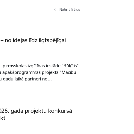
Notīrīt filtrus
 no idejas līdz ilgtspējīgai
irmsskolas izglītības iestāde “Rūķītis”
šu apakšprogrammas projektā “Mācību
vu gadu laikā partneri no…
26. gada projektu konkursā
kti