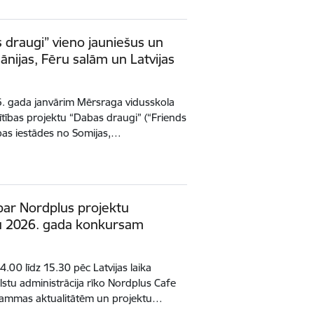
 draugi” vieno jauniešus un
nijas, Fēru salām un Latvijas
6. gada janvārim Mērsraga vidusskola
ītības projektu “Dabas draugi” (“Friends
tības iestādes no Somijas,…
par Nordplus projektu
u 2026. gada konkursam
4.00 līdz 15.30 pēc Latvijas laika
tu administrācija rīko Nordplus Cafe
rammas aktualitātēm un projektu…