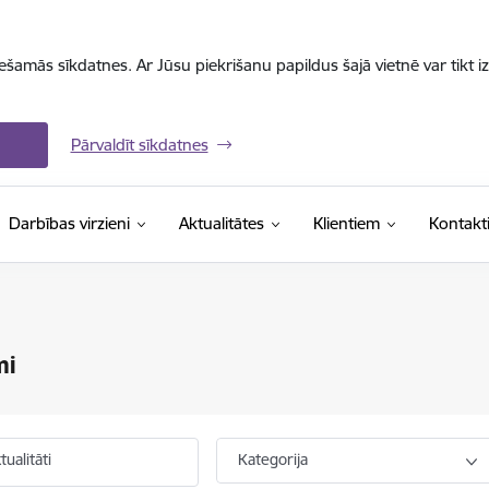
iešamās sīkdatnes. Ar Jūsu piekrišanu papildus šajā vietnē var tikt i
Pārvaldīt sīkdatnes
Darbības virzieni
Aktualitātes
Klientiem
Kontakt
mi
ualitāti
Kategorija