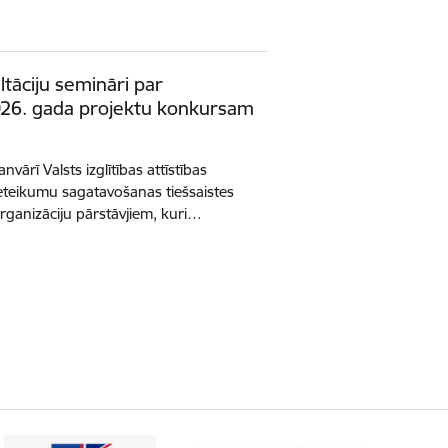
ltāciju semināri par
026. gada projektu konkursam
nvārī Valsts izglītības attīstības
ieteikumu sagatavošanas tiešsaistes
organizāciju pārstāvjiem, kuri…