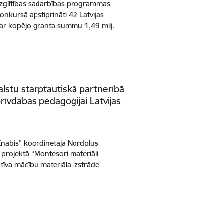
izglītības sadarbības programmas
nkursā apstiprināti 42 Latvijas
i ar kopējo granta summu 1,49 milj.
alstu starptautiskā partnerībā
rīvdabas pedagoģijai Latvijas
“Knābis” koordinētajā Nordplus
rojektā “Montesori materiāli
tīva mācību materiāla izstrāde