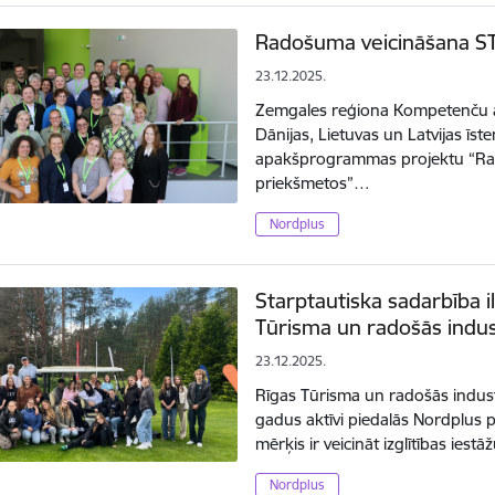
Radošuma veicināšana S
23.12.2025.
Zemgales reģiona Kompetenču at
Dānijas, Lietuvas un Latvijas īs
apakšprogrammas projektu “Ra
priekšmetos”…
Nordplus
Starptautiska sadarbība i
Tūrisma un radošās indus
23.12.2025.
Rīgas Tūrisma un radošās indust
gadus aktīvi piedalās Nordplus
mērķis ir veicināt izglītības ies
Nordplus