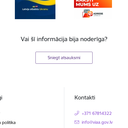
Vai šī informācija bija noderīga?
Sniegt atsauksmi
i
Kontakti
t
+371 67814322
E-pasts:
info@viaa.gov.lv
 politika