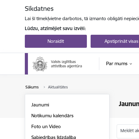
Pāriet uz lapas saturu
Sīkdatnes
Lai šī tīmekļvietne darbotos, tā izmanto obligāti nepiec
Lūdzu, atzīmējiet savu izvēli:
Noraidīt
Apstiprināt visas
Par mums
Sākums
Aktualitātes
Jaunu
Jaunumi
Notikumu kalendārs
Foto un Video
Meklēt akt
Sabiedrības līdzdalība