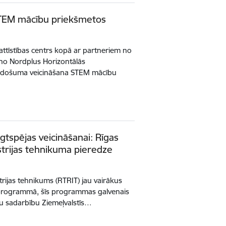
TEM mācību priekšmetos
tīstības centrs kopā ar partneriem no
teno Nordplus Horizontālās
došuma veicināšana STEM mācību
lgtspējas veicināšanai: Rīgas
trijas tehnikuma pieredze
rijas tehnikums (RTRIT) jau vairākus
 programmā, šīs programmas galvenais
tāžu sadarbību Ziemeļvalstīs…