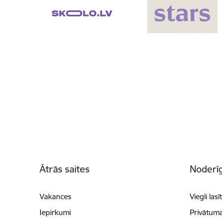
Kājene
Ātrās saites
Noderīg
Vakances
Viegli lasī
Iepirkumi
Privātuma