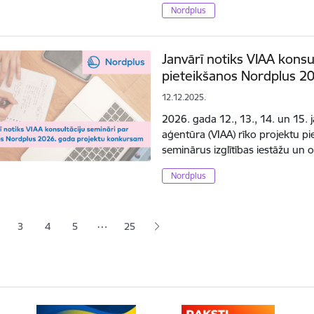
Nordplus
Janvārī notiks VIAA konsu
pieteikšanos Nordplus 2
12.12.2025.
2026. gada 12., 13., 14. un 15. ja
aģentūra (VIAA) rīko projektu p
seminārus izglītības iestāžu un 
Nordplus
ana
…
3
4
5
25
jā lapa
pa
Lapa
Lapa
Lapa