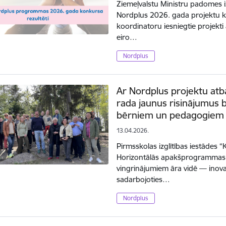
Ziemeļvalstu Ministru padomes 
Nordplus 2026. gada projektu ko
koordinatoru iesniegtie projekt
eiro…
Nordplus
Ar Nordplus projektu atb
rada jaunus risinājumus b
bērniem un pedagogiem
13.04.2026.
Pirmsskolas izglītības iestādes 
Horizontālās apakšprogrammas p
vingrinājumiem āra vidē — inova
sadarbojoties…
Nordplus