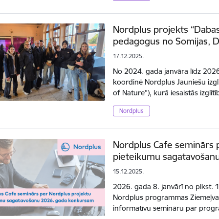
Nordplus projekts “Dabas
pedagogus no Somijas, Dā
17.12.2025.
No 2024. gada janvāra līdz 202
koordinē Nordplus Jauniešu izgl
of Nature”), kurā iesaistās izglī
Nordplus
Nordplus Cafe seminārs 
pieteikumu sagatavošan
15.12.2025.
2026. gada 8. janvārī no plkst. 1
Nordplus programmas Ziemeļvals
informatīvu semināru par prog