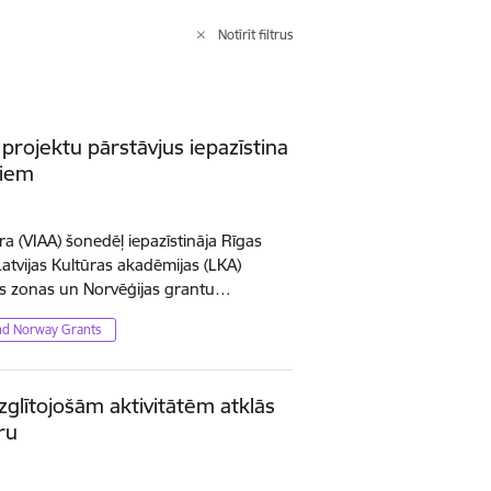
Notīrīt filtrus
 projektu pārstāvjus iepazīstina
miem
ūra (VIAA) šonedēļ iepazīstināja Rīgas
Latvijas Kultūras akadēmijas (LKA)
as zonas un Norvēģijas grantu…
nd Norway Grants
glītojošām aktivitātēm atklās
ru