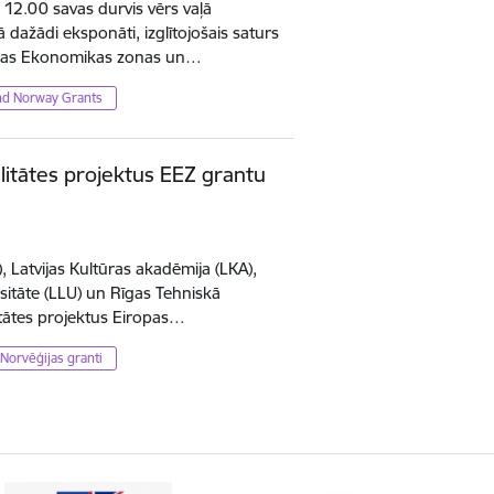
. 12.00 savas durvis vērs vaļā
 dažādi eksponāti, izglītojošais saturs
iropas Ekonomikas zonas un…
nd Norway Grants
litātes projektus EEZ grantu
, Latvijas Kultūras akadēmija (LKA),
sitāte (LLU) un Rīgas Tehniskā
itātes projektus Eiropas…
Norvēģijas granti