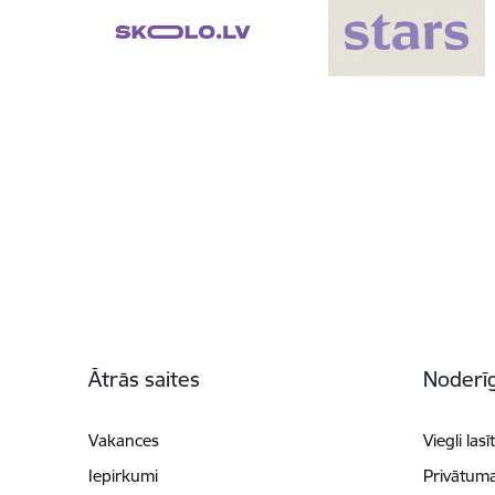
Kājene
Ātrās saites
Noderīg
Vakances
Viegli lasī
Iepirkumi
Privātuma