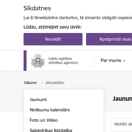
Pāriet uz lapas saturu
Sīkdatnes
Lai šī tīmekļvietne darbotos, tā izmanto obligāti nepiec
Lūdzu, atzīmējiet savu izvēli:
Noraidīt
Apstiprināt visas
Par mums
Sākums
Aktualitātes
Jaunu
Jaunumi
Notikumu kalendārs
Foto un Video
Meklēt akt
Sabiedrības līdzdalība