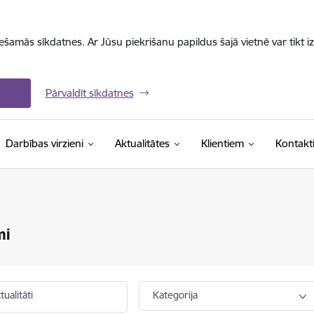
iešamās sīkdatnes. Ar Jūsu piekrišanu papildus šajā vietnē var tikt i
Pārvaldīt sīkdatnes
Darbības virzieni
Aktualitātes
Klientiem
Kontakt
mi
ualitāti
Kategorija