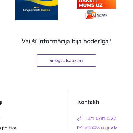
Vai šī informācija bija noderīga?
Sniegt atsauksmi
i
Kontakti
t
+371 67814322
E-pasts:
info@viaa.gov.lv
 politika