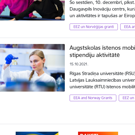
Šo sestdien, 10. decembrī, plkst
Daugavpils Inovāciju centrs, kurā
un aktivitātes ir tapušas ar E
EEZ un Norvēģijas granti
EEA a
Augstskolas īstenos mobi
stipendiju aktivitātē
15.10.2021.
Rīgas Stradiņa universitāte (RSU)
Latvijas Lauksaimniecības univer
universitāte (RTU) īstenos mobil
EEA and Norway Grants
EEZ un 