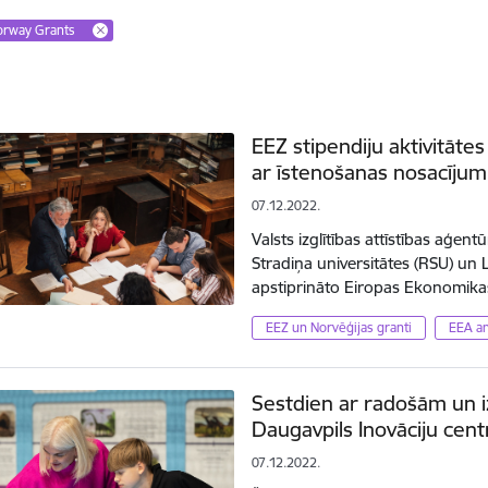
orway Grants
EEZ stipendiju aktivitātes
ar īstenošanas nosacīju
07.12.2022.
Valsts izglītības attīstības aģent
Stradiņa universitātes (RSU) un 
apstiprināto Eiropas Ekonomik
EEZ un Norvēģijas granti
EEA a
Sestdien ar radošām un iz
Daugavpils Inovāciju cent
07.12.2022.