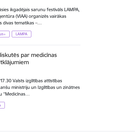
ināsies ikgadējais sarunu festivāls LAMPA,
 aģentūra (VIAA) organizēs vairākas
ēs divas tematikas –…
us+
LAMPA
iskutēs par medicīnas
atklājumiem
7.30 Valsts izglītības attīstības
anšu ministriju un Izglītības un zinātnes
iju “Medicīnas…
A