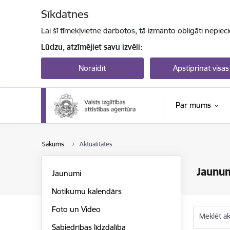
Pāriet uz lapas saturu
Sīkdatnes
Lai šī tīmekļvietne darbotos, tā izmanto obligāti nepiec
Lūdzu, atzīmējiet savu izvēli:
Noraidīt
Apstiprināt visas
Par mums
Sākums
Aktualitātes
Jaunu
Jaunumi
Notikumu kalendārs
Foto un Video
Meklēt akt
Sabiedrības līdzdalība