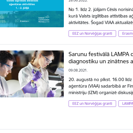
28.06.2022.
No 1. līdz 2. jūlijam Cēsīs noris
kurā Valsts izglītības attīstības
aktivitātes. Šogad VIAA aktualiz
EEZ un Norvēģijas granti
Erasm
Sarunu festivālā LAMPA d
diagnostiku un zinātnes 
09.08.2021.
20. augustā no plkst. 16.00 līdz 1
aģentūra (VIAA) sadarbībā ar Fin
ministriju (IZM) organizē diskus
EEZ un Norvēģijas granti
LAMP