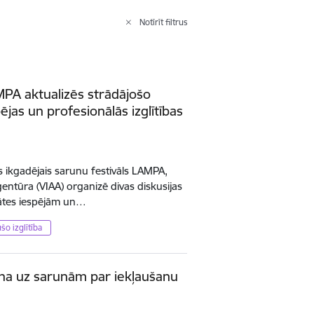
Notīrīt filtrus
MPA aktualizēs strādājošo
ējas un profesionālās izglītības
ies ikgadējais sarunu festivāls LAMPA,
aģentūra (VIAA) organizē divas diskusijas
tātes iespējām un…
šo izglītība
ina uz sarunām par iekļaušanu