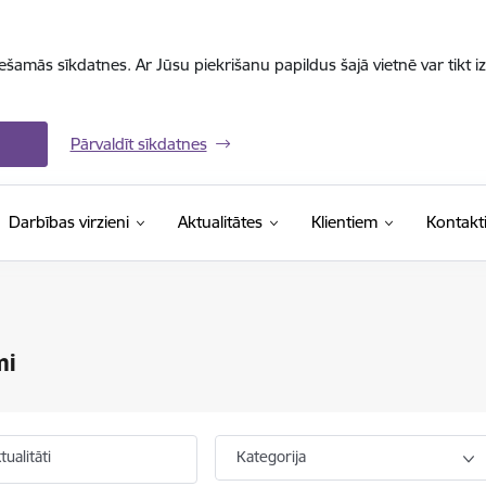
iešamās sīkdatnes. Ar Jūsu piekrišanu papildus šajā vietnē var tikt i
Pārvaldīt sīkdatnes
Darbības virzieni
Aktualitātes
Klientiem
Kontakt
mi
ualitāti
Kategorija