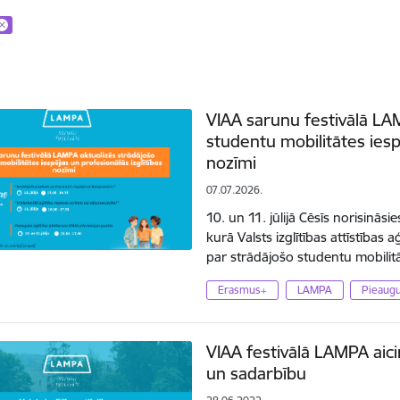
VIAA sarunu festivālā LA
studentu mobilitātes iesp
nozīmi
07.07.2026.
10. un 11. jūlijā Cēsīs norisinās
kurā Valsts izglītības attīstības 
par strādājošo studentu mobili
Erasmus+
LAMPA
Pieaugu
VIAA festivālā LAMPA aic
un sadarbību