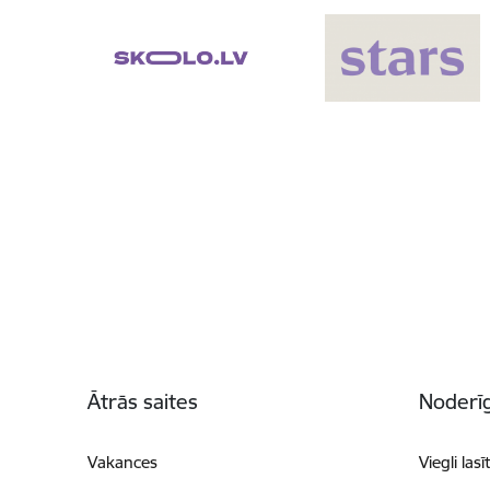
Kājene
Ātrās saites
Noderīg
Vakances
Viegli lasī