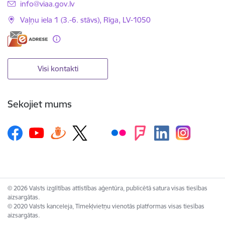
E-pasts:
info@viaa.gov.lv
Vaļņu iela 1 (3.-6. stāvs), Rīga, LV-1050
Visi kontakti
Sekojiet mums
© 2026 Valsts izglītības attīstības aģentūra, publicētā satura visas tiesības
aizsargātas.
© 2020 Valsts kanceleja, Tīmekļvietņu vienotās platformas visas tiesības
aizsargātas.