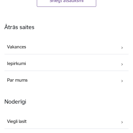
Sniegt atsauksmi
Kājene
Ātrās saites
Vakances
Iepirkumi
Par mums
Noderīgi
Viegli lasīt