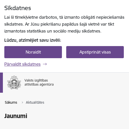
Pāriet uz lapas saturu
Sīkdatnes
Spied
lai meklētu
Enter
Lai šī tīmekļvietne darbotos, tā izmanto obligāti nepieciešamās
sīkdatnes. Ar Jūsu piekrišanu papildus šajā vietnē var tikt
izmantotas statistikas un sociālo mediju sīkdatnes.
Lūdzu, atzīmējiet savu izvēli:
Noraidīt
Apstiprināt visas
Pārvaldīt sīkdatnes
Sākums
Aktualitātes
Jaunumi