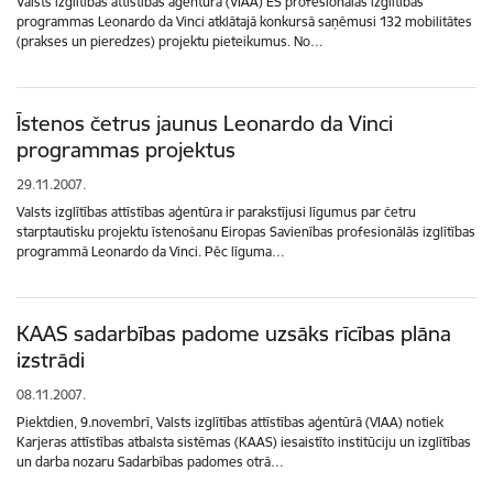
Valsts izglītības attīstības aģentūra (VIAA) ES profesionālās izglītības
programmas Leonardo da Vinci atklātajā konkursā saņēmusi 132 mobilitātes
(prakses un pieredzes) projektu pieteikumus. No…
Īstenos četrus jaunus Leonardo da Vinci
programmas projektus
29.11.2007.
Valsts izglītības attīstības aģentūra ir parakstījusi līgumus par četru
starptautisku projektu īstenošanu Eiropas Savienības profesionālās izglītības
programmā Leonardo da Vinci. Pēc līguma…
KAAS sadarbības padome uzsāks rīcības plāna
izstrādi
08.11.2007.
Piektdien, 9.novembrī, Valsts izglītības attīstības aģentūrā (VIAA) notiek
Karjeras attīstības atbalsta sistēmas (KAAS) iesaistīto institūciju un izglītības
un darba nozaru Sadarbības padomes otrā…