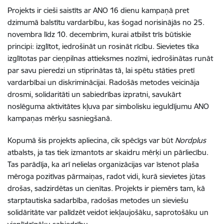
Projekts ir cieši saistīts ar ANO 16 dienu kampaņā pret
dzimumā balstītu vardarbību, kas šogad norisinājās no 25.
novembra līdz 10. decembrim, kurai atbilst trīs būtiskie
principi: izglītot, iedrošināt un rosināt rīcību. Sievietes tika
izglītotas par cieņpilnas attieksmes nozīmi, iedrošinātas runāt
par savu pieredzi un stiprinātas tā, lai spētu stāties pretī
vardarbībai un diskriminācijai. Radošās metodes veicināja
drosmi, solidaritāti un sabiedrības izpratni, savukārt
noslēguma aktivitātes kļuva par simbolisku ieguldījumu ANO
kampaņas mērķu sasniegšanā.
Kopumā šis projekts apliecina, cik spēcīgs var būt
Nordplus
atbalsts, ja tas tiek izmantots ar skaidru mērķi un pārliecību.
Tas parādīja, ka arī nelielas organizācijas var īstenot plaša
mēroga pozitīvas pārmaiņas, radot vidi, kurā sievietes jūtas
drošas, sadzirdētas un cienītas. Projekts ir piemērs tam, kā
starptautiska sadarbība, radošas metodes un sieviešu
solidāritāte var palīdzēt veidot iekļaujošāku, saprotošāku un