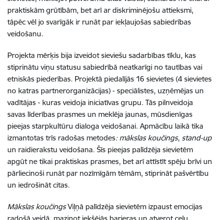
praktiskām grūtībām, bet arī ar diskriminējošu attieksmi,
tāpēc vēl jo svarīgāk ir runāt par iekļaujošas sabiedrības
veidošanu.
Projekta mērķis bija izveidot sieviešu sadarbības tīklu, kas
stiprinātu viņu statusu sabiedrībā neatkarīgi no tautības vai
etniskās piederības. Projektā piedalījās 16 sievietes (4 sievietes
no katras partnerorganizācijas) - speciālistes, uzņēmējas un
vadītājas - kuras veidoja iniciatīvas grupu. Tās pilnveidoja
savas līderības prasmes un meklēja jaunas, mūsdienīgas
pieejas starpkultūru dialoga veidošanai. Apmācību laikā tika
izmantotas trīs radošas metodes
: mākslas koučings
,
stand-up
un raidierakstu veidošana. Šīs pieejas palīdzēja sievietēm
apgūt ne tikai praktiskas prasmes, bet arī attīstīt spēju brīvi un
pārliecinoši runāt par nozīmīgām tēmām, stiprināt pašvērtību
un iedrošināt citas.
Mākslas koučings
Viļņā palīdzēja sievietēm izpaust emocijas
radošā veidā, mazinot iekšējās barjeras un atverot ceļu