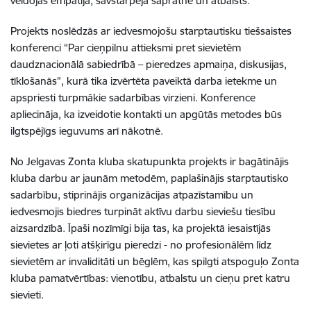
veidojās empātija, savstarpēja sapratne un atbalsts.
Projekts noslēdzās ar iedvesmojošu starptautisku tiešsaistes
konferenci “Par cieņpilnu attieksmi pret sievietēm
daudznacionālā sabiedrībā – pieredzes apmaiņa, diskusijas,
tīklošanās”, kurā tika izvērtēta paveiktā darba ietekme un
apspriesti turpmākie sadarbības virzieni. Konference
apliecināja, ka izveidotie kontakti un apgūtās metodes būs
ilgtspējīgs ieguvums arī nākotnē.
No Jelgavas Zonta kluba skatupunkta projekts ir bagātinājis
kluba darbu ar jaunām metodēm, paplašinājis starptautisko
sadarbību, stiprinājis organizācijas atpazīstamību un
iedvesmojis biedres turpināt aktīvu darbu sieviešu tiesību
aizsardzībā. Īpaši nozīmīgi bija tas, ka projektā iesaistījās
sievietes ar ļoti atšķirīgu pieredzi - no profesionālēm līdz
sievietēm ar invaliditāti un bēglēm, kas spilgti atspoguļo Zonta
kluba pamatvērtības: vienotību, atbalstu un cieņu pret katru
sievieti.