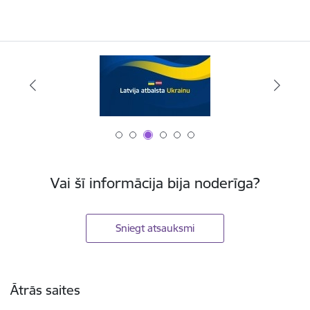
Vai šī informācija bija noderīga?
Sniegt atsauksmi
Kājene
Ātrās saites