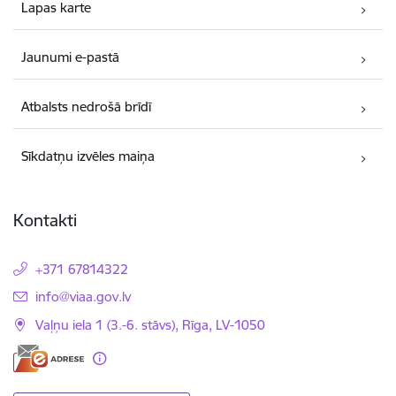
Lapas karte
Jaunumi e-pastā
Atbalsts nedrošā brīdī
Sīkdatņu izvēles maiņa
Kontakti
+371 67814322
E-pasts:
info@viaa.gov.lv
Vaļņu iela 1 (3.-6. stāvs), Rīga, LV-1050