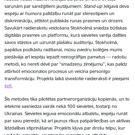
sarunām par sarežģītiem jautājumiem.
Stand-up
Jelgavā deva
iespēju ar humora palīdzību runāt par stereotipiem un
diskrimināciju, attīstot publiskās runas prasmes un drosmi.
Savukārt raidierakstu veidošana Stokholmā sniedza būtiskas
digitālās prasmes un platformu, kurā sievietes varēja dalīties
savos stāstos un uzrunāt plašāku auditoriju. Stokholmā,
papildus podkāstu radīšanai, mūsu zviedru kolēģes mums
piedāvāja arī iespēju iepazīt neirogrāfijas pamatus — radošu
metodi, ko nereti dēvē par “smadzeņu zīmējumu”, kas palīdz
atbrīvot emocionālos procesus un veicina personīgo
transformāciju. Projekta laikā izveidotie raidieraksti ir pieejami
šeit.
Šīs metodes tika pilotētas partnerorganizāciju kopienās, un to
ietekme sasniedza vairāk nekā 100 sievietes, tostarp no
Ukrainas. Sievietes ieguva emocionālu atbalstu, iespēju runāt
par savu pieredzi, kā arī jaunus rīkus pašpārliecības un aktīvas
līdzdalības stiprināšanai. Projekts kļuva par drošu telpu, kur