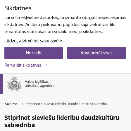
Pāriet uz lapas saturu
Sīkdatnes
Spied
lai meklētu
Enter
Lai šī tīmekļvietne darbotos, tā izmanto obligāti nepieciešamās
sīkdatnes. Ar Jūsu piekrišanu papildus šajā vietnē var tikt
izmantotas statistikas un sociālo mediju sīkdatnes.
Lūdzu, atzīmējiet savu izvēli:
Noraidīt
Apstiprināt visas
Pārvaldīt sīkdatnes
Sākums
Stiprinot sieviešu līderību daudzkultūru sabiedrībā
Stiprinot sieviešu līderību daudzkultūru
sabiedrībā