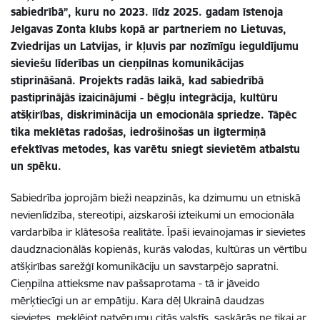
sabiedrībā”, kuru no 2023. līdz 2025. gadam īstenoja
Jelgavas Zonta klubs kopā ar partneriem no Lietuvas,
Zviedrijas un Latvijas, ir kļuvis par nozīmīgu ieguldījumu
sieviešu līderības un cieņpilnas komunikācijas
stiprināšanā. Projekts radās laikā, kad sabiedrībā
pastiprinājās izaicinājumi - bēgļu integrācija, kultūru
atšķirības, diskriminācija un emocionāla spriedze. Tāpēc
tika meklētas radošas, iedrošinošas un ilgtermiņā
efektīvas metodes, kas varētu sniegt sievietēm atbalstu
un spēku.
Sabiedrība joprojām bieži neapzinās, ka dzimumu un etniskā
nevienlīdzība, stereotipi, aizskaroši izteikumi un emocionāla
vardarbība ir klātesoša realitāte. Īpaši ievainojamas ir sievietes
daudznacionālās kopienās, kurās valodas, kultūras un vērtību
atšķirības sarežģī komunikāciju un savstarpējo sapratni.
Cieņpilna attieksme nav pašsaprotama - tā ir jāveido
mērķtiecīgi un ar empātiju. Kara dēļ Ukrainā daudzas
sievietes, meklējot patvērumu citās valstīs, saskārās ne tikai ar