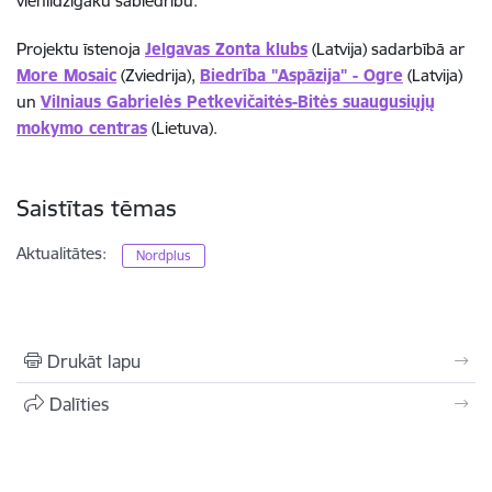
vienlīdzīgāku sabiedrību.
Projektu
īstenoja
Jelgavas Zonta klubs
(Latvija) sadarbībā ar
More Mosaic
(Zviedrija),
Biedrība "Aspāzija" - Ogre
(Latvija)
un
Vilniaus Gabrielės Petkevičaitės-Bitės suaugusiųjų
mokymo centras
(Lietuva).
Saistītas tēmas
Aktualitātes:
Nordplus
Drukāt lapu
Dalīties