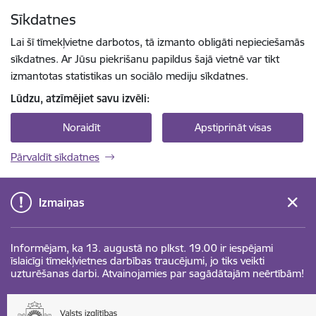
Pāriet uz lapas saturu
Sīkdatnes
Spied
lai meklētu
Enter
Lai šī tīmekļvietne darbotos, tā izmanto obligāti nepieciešamās
sīkdatnes. Ar Jūsu piekrišanu papildus šajā vietnē var tikt
izmantotas statistikas un sociālo mediju sīkdatnes.
Lūdzu, atzīmējiet savu izvēli:
Noraidīt
Apstiprināt visas
Pārvaldīt sīkdatnes
Izmaiņas
Informējam, ka 13. augustā no plkst. 19.00 ir iespējami
īslaicīgi tīmekļvietnes darbības traucējumi, jo tiks veikti
uzturēšanas darbi. Atvainojamies par sagādātajām neērtībām!