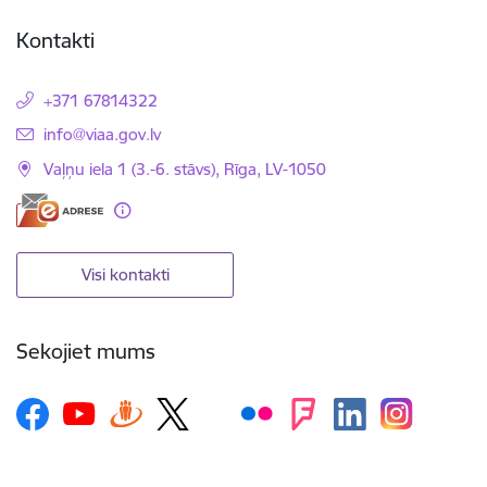
Kontakti
+371 67814322
E-pasts:
info@viaa.gov.lv
Vaļņu iela 1 (3.-6. stāvs), Rīga, LV-1050
Visi kontakti
Sekojiet mums