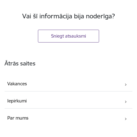
Vai šī informācija bija noderīga?
Sniegt atsauksmi
Kājene
Ātrās saites
Vakances
Iepirkumi
Par mums