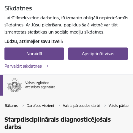
Pāriet uz lapas saturu
Sīkdatnes
Spied
lai meklētu
Enter
Lai šī tīmekļvietne darbotos, tā izmanto obligāti nepieciešamās
sīkdatnes. Ar Jūsu piekrišanu papildus šajā vietnē var tikt
izmantotas statistikas un sociālo mediju sīkdatnes.
Lūdzu, atzīmējiet savu izvēli:
Noraidīt
Apstiprināt visas
Pārvaldīt sīkdatnes
Sākums
Darbības virzieni
Valsts pārbaudes darbi
Valsts pārbaude
Starpdisciplinārais diagnosticējošais
darbs