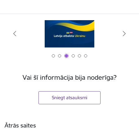
Vai šī informācija bija noderīga?
Sniegt atsauksmi
Kājene
Ātrās saites