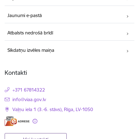
Jaunumi e-pastā
Atbalsts nedrošā brīdī
Sīkdatņu izvēles maiņa
Kontakti
+371 67814322
E-pasts:
info@viaa.gov.lv
Vaļņu iela 1 (3.-6. stāvs), Rīga, LV-1050