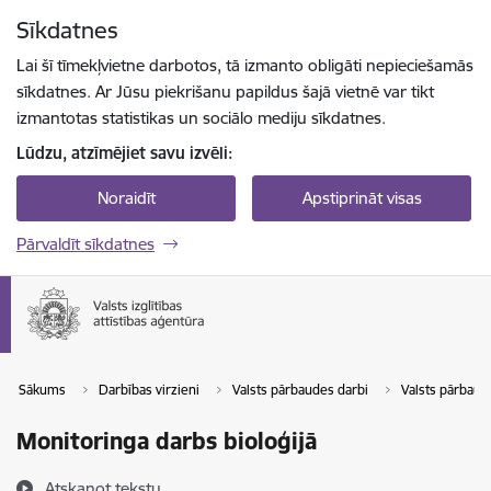
Pāriet uz lapas saturu
Sīkdatnes
Spied
lai meklētu
Enter
Lai šī tīmekļvietne darbotos, tā izmanto obligāti nepieciešamās
sīkdatnes. Ar Jūsu piekrišanu papildus šajā vietnē var tikt
izmantotas statistikas un sociālo mediju sīkdatnes.
Lūdzu, atzīmējiet savu izvēli:
Noraidīt
Apstiprināt visas
Pārvaldīt sīkdatnes
Sākums
Darbības virzieni
Valsts pārbaudes darbi
Valsts pārbaude
Monitoringa darbs bioloģijā
Atskaņot tekstu