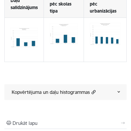
Daļu
pēc skolas
pēc
salīdzinājums
tipa
urbanizācijas
Kopvērtējuma un daļu histogrammas
Drukāt lapu