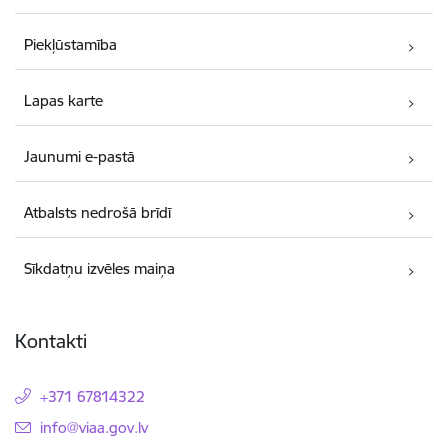
Piekļūstamība
Lapas karte
Jaunumi e-pastā
Atbalsts nedrošā brīdī
Sīkdatņu izvēles maiņa
Kontakti
+371 67814322
E-pasts:
info@viaa.gov.lv