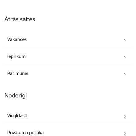
Kājene
Ātrās saites
Vakances
Iepirkumi
Par mums
Noderīgi
Viegli lasīt
Privātuma politika