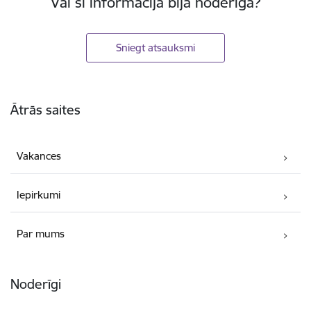
Vai šī informācija bija noderīga?
Sniegt atsauksmi
Kājene
Ātrās saites
Vakances
Iepirkumi
Par mums
Noderīgi