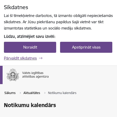
Pāriet uz lapas saturu
Sīkdatnes
Spied
lai meklētu
Enter
Lai šī tīmekļvietne darbotos, tā izmanto obligāti nepieciešamās
sīkdatnes. Ar Jūsu piekrišanu papildus šajā vietnē var tikt
izmantotas statistikas un sociālo mediju sīkdatnes.
Lūdzu, atzīmējiet savu izvēli:
Noraidīt
Apstiprināt visas
Pārvaldīt sīkdatnes
Sākums
Aktualitātes
Notikumu kalendārs
Notikumu kalendārs