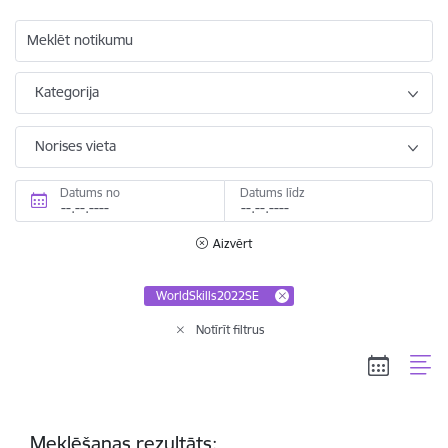
Meklēt notikumu
Kategorija
Norises vieta
Datums no
Datums līdz
Aizvērt
WorldSkills2022SE
Notīrīt filtrus
Meklēšanas rezultāts: