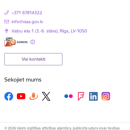
+371 67814322
E-pasts:
info@viaa.gov.lv
Vaļņu iela 1 (3.-6. stāvs), Rīga, LV-1050
Visi kontakti
Sekojiet mums
© 2026 Valsts izglītības attīstības aģentūra, publicētā satura visas tiesības