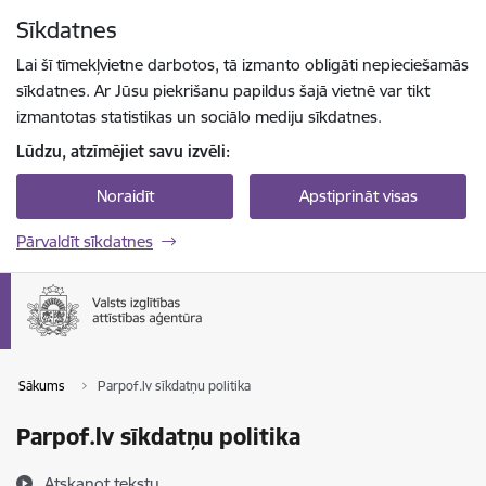
Pāriet uz lapas saturu
Sīkdatnes
Spied
lai meklētu
Enter
Lai šī tīmekļvietne darbotos, tā izmanto obligāti nepieciešamās
sīkdatnes. Ar Jūsu piekrišanu papildus šajā vietnē var tikt
izmantotas statistikas un sociālo mediju sīkdatnes.
Lūdzu, atzīmējiet savu izvēli:
Noraidīt
Apstiprināt visas
Pārvaldīt sīkdatnes
Sākums
Parpof.lv sīkdatņu politika
Parpof.lv sīkdatņu politika
Atskaņot tekstu