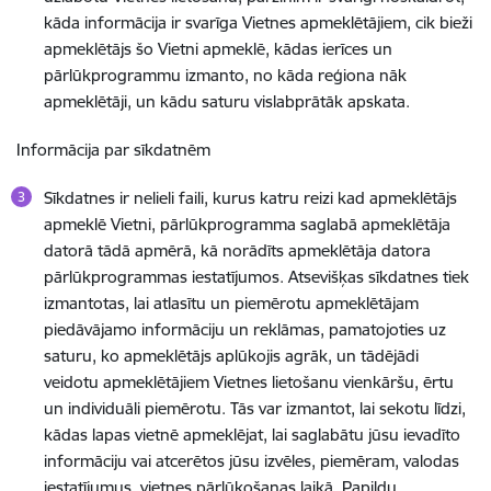
kāda informācija ir svarīga Vietnes apmeklētājiem, cik bieži
apmeklētājs šo Vietni apmeklē, kādas ierīces un
pārlūkprogrammu izmanto, no kāda reģiona nāk
apmeklētāji, un kādu saturu vislabprātāk apskata.
Informācija par sīkdatnēm
Sīkdatnes ir nelieli faili, kurus katru reizi kad apmeklētājs
apmeklē Vietni, pārlūkprogramma saglabā apmeklētāja
datorā tādā apmērā, kā norādīts apmeklētāja datora
pārlūkprogrammas iestatījumos. Atsevišķas sīkdatnes tiek
izmantotas, lai atlasītu un piemērotu apmeklētājam
piedāvājamo informāciju un reklāmas, pamatojoties uz
saturu, ko apmeklētājs aplūkojis agrāk, un tādējādi
veidotu apmeklētājiem Vietnes lietošanu vienkāršu, ērtu
un individuāli piemērotu. Tās var izmantot, lai sekotu līdzi,
kādas lapas vietnē apmeklējat, lai saglabātu jūsu ievadīto
informāciju vai atcerētos jūsu izvēles, piemēram, valodas
iestatījumus, vietnes pārlūkošanas laikā. Papildu