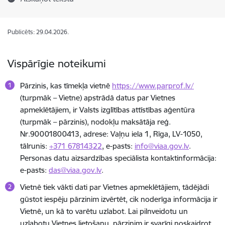
Publicēts: 29.04.2026.
Vispārīgie noteikumi
Pārzinis, kas tīmekļa vietnē
https://www.parprof.lv/
(turpmāk – Vietne) apstrādā datus par Vietnes
apmeklētājiem, ir Valsts izglītības attīstības aģentūra
(turpmāk – pārzinis), nodokļu maksātāja reģ.
Nr.90001800413, adrese: Vaļņu iela 1, Rīga, LV-1050,
tālrunis:
+371 67814322
, e-pasts:
info@viaa.gov.lv
.
Personas datu aizsardzības speciālista kontaktinformācija:
e-pasts:
das@viaa.gov.lv
.
Vietnē tiek vākti dati par Vietnes apmeklētājiem, tādējādi
gūstot iespēju pārzinim izvērtēt, cik noderīga informācija ir
Vietnē, un kā to varētu uzlabot. Lai pilnveidotu un
uzlabotu Vietnes lietošanu, pārzinim ir svarīgi noskaidrot,