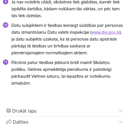
Ja nav noteikts citādi, sīkdatnes tiek glabātas, kamēr tiek
izpildīta darbība, kādam nolūkam tās vāktas, un pēc tam
tās tiek dzēstas.
Datu subjektiem ir tiesības iesniegt sūdzības par personas
datu izmantošanu Datu valsts inspekcijai (
www.dvi.gov.lv
),
ja datu subjekts uzskata, ka tā personas datu apstrāde
pārkāpj tā tiesības un brīvības saskaņā ar
piemērojamajiem normatīvajiem aktiem.
Pārzinis patur tiesības jebkurā brīdī mainīt Sīkdatņu
politiku. Vietnes apmeklētāja pienākums ir patstāvīgi
pārbaudīt Vietnes saturu, lai iepazītos ar noteikumu
izmaiņām.
Drukāt lapu
Dalīties