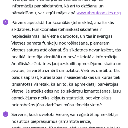
informāciju par sīkdatnēm, kā arī to dzēšanu un
pārvaldīšanu, var iegūt mājaslapā
www.aboutcookies.org
.
Pārzinis apstrādā funkcionālās (tehniskās), analītiskās
sīkdatnes. Funkcionālās (tehniskās) sīkdatnes ir
nepieciešamas, lai Vietne darbotos, un tās ir svarīgas
Vietnes pamata funkciju nodrošināšanā, piemēram,
Vietnes satura attēlošanai. Šīs sīkdatnes nevar izslēgt, tās
neatklāj lietotāja identitāti un nevāc lietotāja informāciju.
Analītiskās sīkdatnes ļauj uzskaitīt apmeklējumu skaitu un
avotus, lai varētu izmērīt un uzlabot Vietnes darbību. Tās
palīdz saprast, kuras lapas ir visiecienītākās un kuras tiek
izmantotas visretāk, kā arī to, kā apmeklētāji pārvietojas
Vietnē. Ja atteiksieties no šo sīkdatņu izmantošanas, jūsu
apmeklējums netiks iekļauts statistikā, bet vienlaikus
neierobežos jūsu darbības mūsu tīmekļa vietnē.
Serveris, kurā izvietota Vietne, var reģistrēt apmeklētāja
nosūtītos pieprasījumus (izmantotā ierīce,