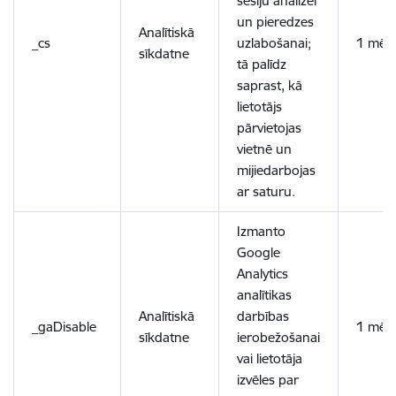
sesiju analīzei
un pieredzes
Analītiskā
_cs
uzlabošanai;
1 mēn
sīkdatne
tā palīdz
saprast, kā
lietotājs
pārvietojas
vietnē un
mijiedarbojas
ar saturu.
Izmanto
Google
Analytics
analītikas
Analītiskā
darbības
_gaDisable
1 mēn
sīkdatne
ierobežošanai
vai lietotāja
izvēles par