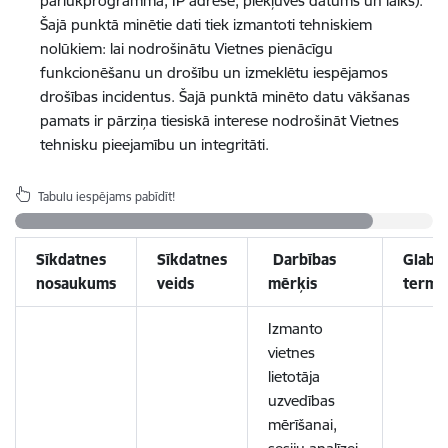
pārlūkprogramma, IP adrese, piekļuves datums un laiks).
Šajā punktā minētie dati tiek izmantoti tehniskiem
nolūkiem: lai nodrošinātu Vietnes pienācīgu
funkcionēšanu un drošību un izmeklētu iespējamos
drošības incidentus. Šajā punktā minēto datu vākšanas
pamats ir pārziņa tiesiskā interese nodrošināt Vietnes
tehnisku pieejamību un integritāti.
Tabulu iespējams pabīdīt!
Sīkdatnes
Sīkdatnes
Darbības
Glabā
nosaukums
veids
mērķis
termi
Izmanto
vietnes
lietotāja
uzvedības
mērīšanai,