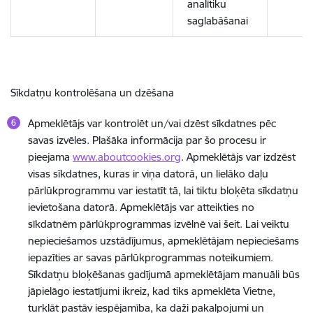
analītiku
saglabāšanai
Sīkdatņu kontrolēšana un dzēšana
Apmeklētājs var kontrolēt un/vai dzēst sīkdatnes pēc
savas izvēles. Plašāka informācija par šo procesu ir
pieejama
www.aboutcookies.org
. Apmeklētājs var izdzēst
visas sīkdatnes, kuras ir viņa datorā, un lielāko daļu
pārlūkprogrammu var iestatīt tā, lai tiktu bloķēta sīkdatņu
ievietošana datorā. Apmeklētājs var atteikties no
sīkdatnēm pārlūkprogrammas izvēlnē vai šeit. Lai veiktu
nepieciešamos uzstādījumus, apmeklētājam nepieciešams
iepazīties ar savas pārlūkprogrammas noteikumiem.
Sīkdatņu bloķēšanas gadījumā apmeklētājam manuāli būs
jāpielāgo iestatījumi ikreiz, kad tiks apmeklēta Vietne,
turklāt pastāv iespējamība, ka daži pakalpojumi un