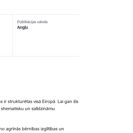
Publikācijas valoda
Angļu
s ir strukturētas visā Eiropā. Lai gan šīs
t shematisku un salīdzināmu
no agrīnās bērnības izglītības un