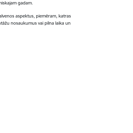
miskajam gadam.
galvenos aspektus, piemēram, katras
stāžu nosaukumus vai pilna laika un