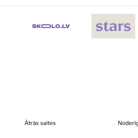
Kājene
Ātrās saites
Noderīg