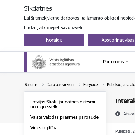
Pāriet uz lapas saturu
Sīkdatnes
Lai šī tīmekļvietne darbotos, tā izmanto obligāti nepiec
Lūdzu, atzīmējiet savu izvēli:
Noraidīt
Apstiprināt visas
Par mums
Sākums
Darbības virzieni
Eurydice
Publikāciju katal
Intera
Latvijas Skolu jaunatnes dziesmu
un deju svētki
Atska
Valsts valodas prasmes pārbaude
Vides izglītība
Publicēts: 