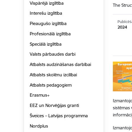
Vispārējā izglītība
The Stru
Interešu izglītība
Publicēš
Pieaugušo izglītība
2024
Profesionālā izglītība
Speciālā izglītība
Valsts pārbaudes darbi
Atbalsts audzināšanas darbībai
Atbalsts skolēnu izcilībai
Atbalsts pedagogiem
Erasmus+
Izmantojot
EEZ un Norvēģijas granti
sistēmas 
informāci
Šveices – Latvijas programma
Nordplus
Izmantojo