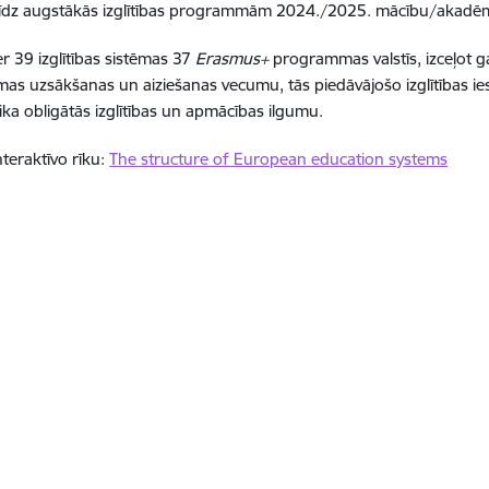
līdz augstākās izglītības programmām 2024./2025. mācību/akadē
er 39 izglītības sistēmas 37
Erasmus+
programmas valstīs, izceļot 
s uzsākšanas un aiziešanas vecumu, tās piedāvājošo izglītības ie
aika obligātās izglītības un apmācības ilgumu.
nteraktīvo rīku:
The structure of European education systems