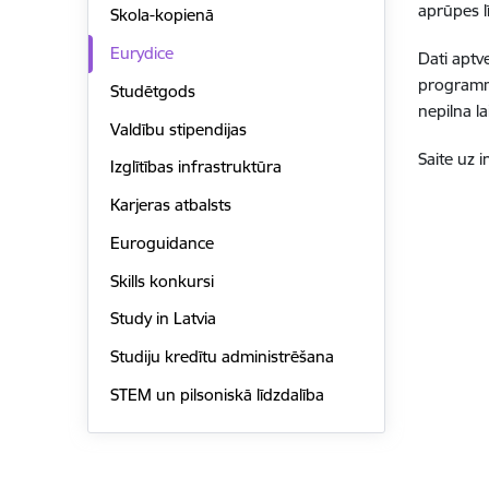
aprūpes 
Skola-kopienā
Eurydice
Dati aptv
programma
Studētgods
nepilna l
Valdību stipendijas
Saite uz i
Izglītības infrastruktūra
Karjeras atbalsts
Euroguidance
Skills konkursi
Study in Latvia
Studiju kredītu administrēšana
STEM un pilsoniskā līdzdalība