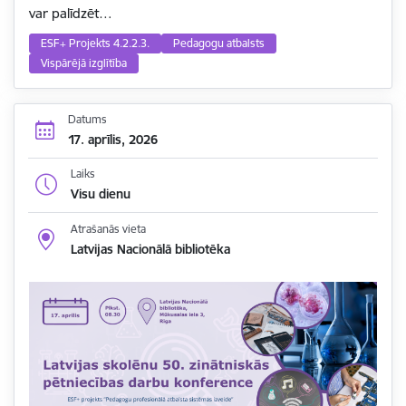
var palīdzēt…
ESF+ Projekts 4.2.2.3.
Pedagogu atbalsts
Vispārējā izglītība
Datums
17. aprīlis, 2026
Laiks
Visu dienu
Atrašanās vieta
Latvijas Nacionālā bibliotēka