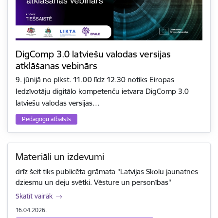
DigComp 3.0 latviešu valodas versijas
atklāšanas vebinārs
9. jūnijā no plkst. 11.00 līdz 12.30 notiks Eiropas
Iedzīvotāju digitālo kompetenču ietvara DigComp 3.0
latviešu valodas versijas…
Pedagogu atbalsts
Materiāli un izdevumi
drīz šeit tiks publicēta grāmata "Latvijas Skolu jaunatnes
dziesmu un deju svētki. Vēsture un personības"
Skatīt vairāk
16.04.2026.