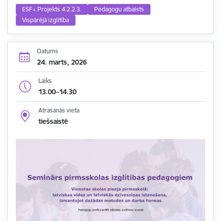
ESF+ Projekts 4.2.2.3.
Pedagogu atbalsts
Vispārējā izglītība
Datums
24. marts, 2026
Laiks
13.00–14.30
Atrašanās vieta
tiešsaistē