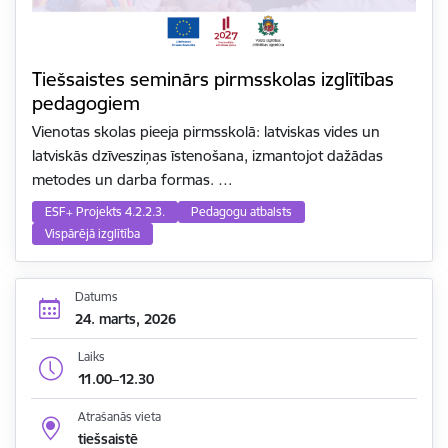
Tiešsaistes seminārs pirmsskolas izglītības
pedagogiem
Vienotas skolas pieeja pirmsskolā: latviskas vides un
latviskās dzīvesziņas īstenošana, izmantojot dažādas
metodes un darba formas. …
ESF+ Projekts 4.2.2.3.
Pedagogu atbalsts
Vispārējā izglītība
Datums
24. marts, 2026
Laiks
11.00–12.30
Atrašanās vieta
tiešsaistē