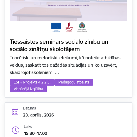
Tiešsaistes seminārs sociālo zinību un
sociālo zinātņu skolotājiem
Teorētiski un metodiski ieteikumi, kā noteikt atbildības
veidus, saskatīt tos dažādās situācijās un ko uzsvērt,
skaidrojot skolēniem. …
ESF+ Projekts 4.2.2.3.
Pedagogu atbalsts
Vispārējā izglītība
Datums
23. aprīlis, 2026
Laiks
15.30–17.00