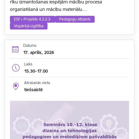
rīku izmantošanas iespējām mācību procesa
organizēšanā un mācību materiālu…
ESF+ Projekts 4.2.2.3.
Pedagogu atbalsts
Vispārējā izglītība
Datums
17. aprīlis, 2026
Laiks
15.30–17.00
Atrašanās vieta
tiešsaistē