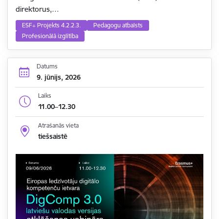
direktorus,…
ESF+ Projekts 4.2.2.3.
Pedagogu atbalsts
Profesionālā izglītība
Datums
9. jūnijs, 2026
Laiks
11.00–12.30
Atrašanās vieta
tiešsaistē