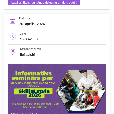
Latvijas Skolu jaunatnes dziesmu un deju svētki
Datums
20. aprīlis, 2026
Laiks
15.00–15.30
Atrašanās vieta
tiešsaistē