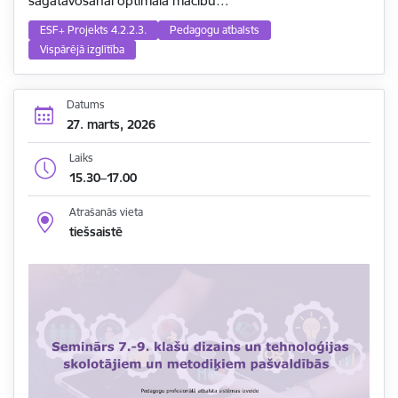
sagatavošanai optimālā mācību…
ESF+ Projekts 4.2.2.3.
Pedagogu atbalsts
Vispārējā izglītība
Datums
27. marts, 2026
Laiks
15.30–17.00
Atrašanās vieta
tiešsaistē