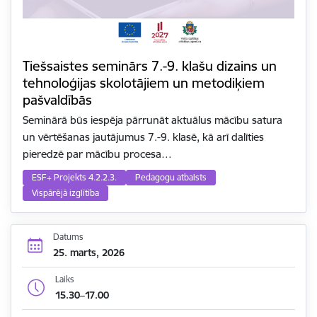
Tiešsaistes seminārs 7.-9. klašu dizains un
tehnoloģijas skolotājiem un metodiķiem
pašvaldībās
Seminārā būs iespēja pārrunāt aktuālus mācību satura
un vērtēšanas jautājumus 7.-9. klasē, kā arī dalīties
pieredzē par mācību procesa…
ESF+ Projekts 4.2.2.3.
Pedagogu atbalsts
Vispārējā izglītība
Datums
25. marts, 2026
Laiks
15.30–17.00