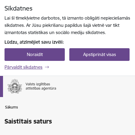
Pāriet uz lapas saturu
Sīkdatnes
Spied
lai meklētu
Enter
Lai šī tīmekļvietne darbotos, tā izmanto obligāti nepieciešamās
sīkdatnes. Ar Jūsu piekrišanu papildus šajā vietnē var tikt
izmantotas statistikas un sociālo mediju sīkdatnes.
Lūdzu, atzīmējiet savu izvēli:
Noraidīt
Apstiprināt visas
Pārvaldīt sīkdatnes
Sākums
Saistītais saturs