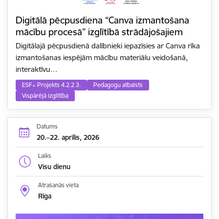
Digitālā pēcpusdiena “Canva izmantošana
mācību procesā” izglītībā strādājošajiem
Digitālajā pēcpusdienā dalībnieki iepazīsies ar Canva rīka
izmantošanas iespējām mācību materiālu veidošanā,
interaktīvu…
ESF+ Projekts 4.2.2.3.
Pedagogu atbalsts
Vispārējā izglītība
Datums
20.–22. aprīlis, 2026
Laiks
Visu dienu
Atrašanās vieta
Rīga