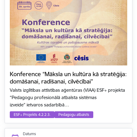
Konference “Māksla un kultūra kā stratēģija:
domāšanai, radīšanai, cilvēcībai”
Valsts izglītības attīstības aģentūras (VIAA) ESF+ projekta
“Pedagogu profesionālā atbalsta sistēmas
izveide” ietvaros sadarbībā…
ESF+ Projekts 4.2.2.3.
Pedagogu atbalsts
Datums