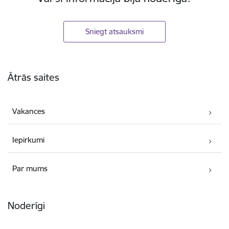
Sniegt atsauksmi
Kājene
Ātrās saites
Vakances
Iepirkumi
Par mums
Noderīgi