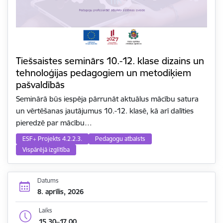
Tiešsaistes seminārs 10.-12. klase dizains un
tehnoloģijas pedagogiem un metodiķiem
pašvaldībās
Seminārā būs iespēja pārrunāt aktuālus mācību satura
un vērtēšanas jautājumus 10.-12. klasē, kā arī dalīties
pieredzē par mācību…
ESF+ Projekts 4.2.2.3.
Pedagogu atbalsts
Vispārējā izglītība
Datums
8. aprīlis, 2026
Laiks
15.30–17.00