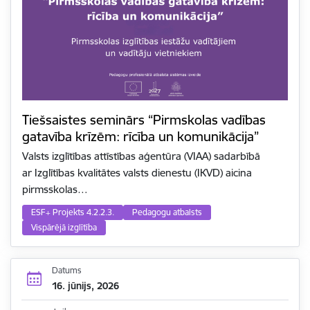
Tiešsaistes seminārs “Pirmskolas vadības
gatavība krīzēm: rīcība un komunikācija”
Valsts izglītības attīstības aģentūra (VIAA) sadarbībā
ar Izglītības kvalitātes valsts dienestu (IKVD) aicina
pirmsskolas…
ESF+ Projekts 4.2.2.3.
Pedagogu atbalsts
Vispārējā izglītība
Datums
16. jūnijs, 2026