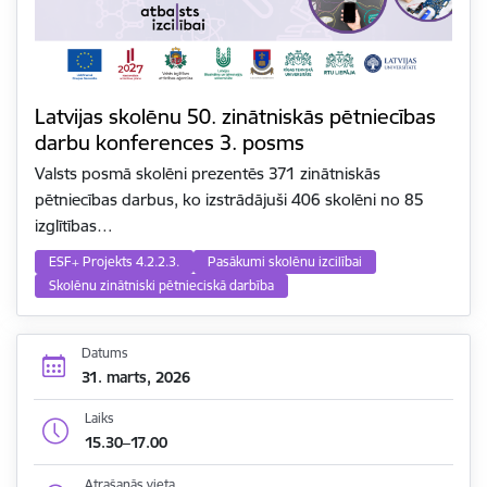
Latvijas skolēnu 50. zinātniskās pētniecības
darbu konferences 3. posms
Valsts posmā skolēni prezentēs 371 zinātniskās
pētniecības darbus, ko izstrādājuši 406 skolēni no 85
izglītības…
ESF+ Projekts 4.2.2.3.
Pasākumi skolēnu izcilībai
Skolēnu zinātniski pētnieciskā darbība
Datums
31. marts, 2026
Laiks
15.30–17.00
Atrašanās vieta