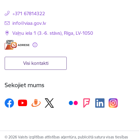
+371 67814322
E-pasts:
info@viaa.gov.lv
Vaļņu iela 1 (3.-6. stāvs), Rīga, LV-1050
Visi kontakti
Sekojiet mums
© 2026 Valsts izglītības attīstības aģentūra, publicētā satura visas tiesības