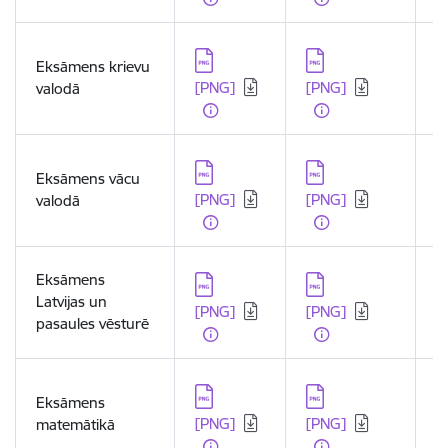
Lejupielādēt:
Lejupielādēt:
L
Eksāmens krievu
[PNG]
[PNG]
[
valodā
Lejupielādēt:
Lejupielādēt:
L
Eksāmens vācu
[PNG]
[PNG]
[
valodā
Eksāmens
Lejupielādēt:
Lejupielādēt:
L
Latvijas un
[PNG]
[PNG]
[
pasaules vēsturē
Lejupielādēt:
Lejupielādēt:
L
Eksāmens
[PNG]
[PNG]
[
matemātikā