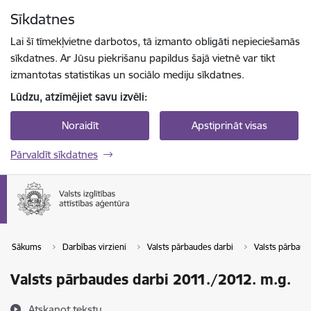
Pāriet uz lapas saturu
Sīkdatnes
Spied
lai meklētu
Enter
Lai šī tīmekļvietne darbotos, tā izmanto obligāti nepieciešamās
sīkdatnes. Ar Jūsu piekrišanu papildus šajā vietnē var tikt
izmantotas statistikas un sociālo mediju sīkdatnes.
Lūdzu, atzīmējiet savu izvēli:
Noraidīt
Apstiprināt visas
Pārvaldīt sīkdatnes
Sākums
Darbības virzieni
Valsts pārbaudes darbi
Valsts pārbaude
Valsts pārbaudes darbi 2011./2012. m.g.
Atskaņot tekstu