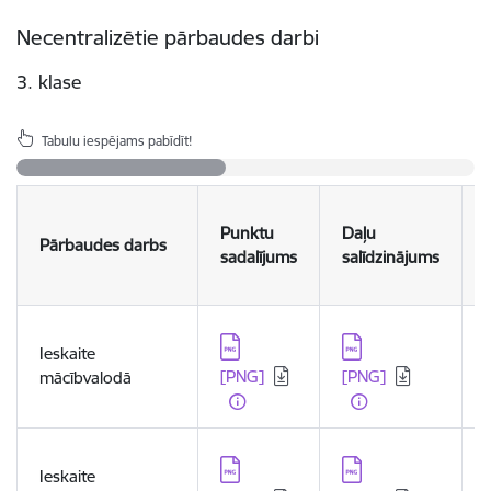
Necentralizētie pārbaudes darbi
3. klase
Tabulu iespējams pabīdīt!
Punktu
Daļu
Pārbaudes darbs
sadalījums
salīdzinājums
Lejupielādēt:
Lejupielādēt:
L
Ieskaite
[PNG]
[PNG]
mācībvalodā
Lejupielādēt:
Lejupielādēt:
L
Ieskaite