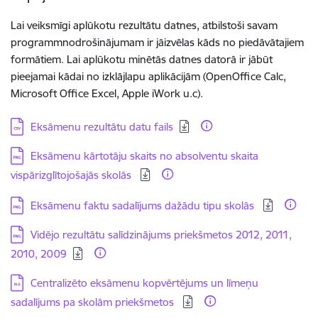
Lai veiksmīgi aplūkotu rezultātu datnes, atbilstoši savam
programmnodrošinājumam ir jāizvēlas kāds no piedāvātajiem
formātiem. Lai aplūkotu minētās datnes datorā ir jābūt
pieejamai kādai no izklājlapu aplikācijām (OpenOffice Calc,
Microsoft Office Excel, Apple iWork u.c).
Lejupielādēt:
Eksāmenu rezultātu datu fails
Lejupielādēt:
Eksāmenu kārtotāju skaits no absolventu skaita
vispārizglītojošajās skolās
Lejupielādēt:
Eksāmenu faktu sadalījums dažādu tipu skolās
Lejupielādēt:
Vidējo rezultātu salīdzinājums priekšmetos 2012, 2011,
2010, 2009
Lejupielādēt:
Centralizēto eksāmenu kopvērtējums un līmeņu
sadalījums pa skolām priekšmetos