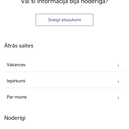
Vai šī informācija bija noderīga?
Sniegt atsauksmi
Kājene
Ātrās saites
Vakances
Iepirkumi
Par mums
Noderīgi