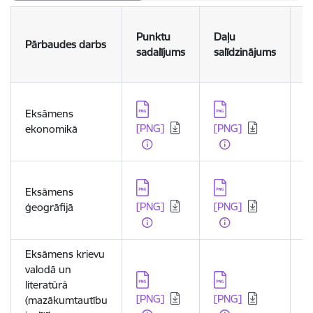
S
Punktu
Daļu
Pārbaudes darbs
p
sadalījums
salīdzinājums
u
Lejupielādēt:
Lejupielādēt:
L
Eksāmens
[PNG]
[PNG]
[
ekonomikā
Lejupielādēt:
Lejupielādēt:
L
Eksāmens
[PNG]
[PNG]
[
ģeogrāfijā
Eksāmens krievu
valodā un
Lejupielādēt:
Lejupielādēt:
L
literatūrā
[PNG]
[PNG]
[
(mazākumtautību