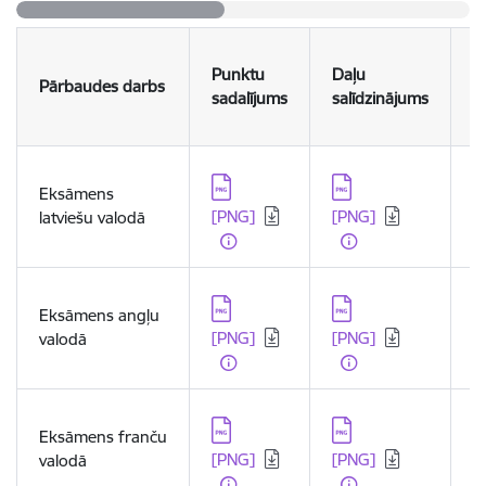
S
Punktu
Daļu
Pārbaudes darbs
p
sadalījums
salīdzinājums
u
Lejupielādēt:
Lejupielādēt:
L
Eksāmens
[PNG]
[PNG]
[
latviešu valodā
Lejupielādēt:
Lejupielādēt:
L
Eksāmens angļu
[PNG]
[PNG]
[
valodā
Lejupielādēt:
Lejupielādēt:
L
Eksāmens franču
[PNG]
[PNG]
[
valodā