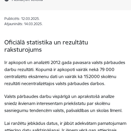
Publicēts: 12.03.2025.
Atjaunināts: 14.03.2025.
Oficiālā statistika un rezultātu
raksturojums
Ir apkopoti un analizēti 2012.gada pavasara valsts pārbaudes
darbu rezultāti. Kopumā ir apkopoti vairāk nekā 79 000
centralizēto eksāmenu dati un vairāk kā 152000 skolēnu
rezultāti necentralizētajos valsts pārbaudes darbos.
Valsts pārbaudes darbu vispārīgā un aprakstošā analīze
sniedz ikvienam interesentam priekšstatu par skolēnu
sasniegumu tendencēm valsts, pašvaldības un skolas līmenī.
Lai ranžētu jebkādus datus, ir jābūt adekvātam pamatojumam
attiecīgo datu salīdzināšanai. Ir jāņem vērā gan attiecīgais