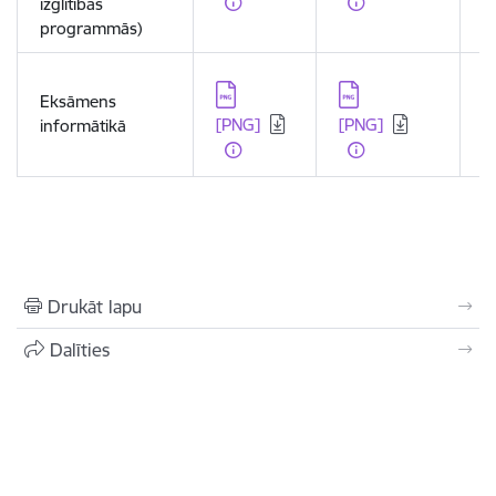
izglītības
programmās)
Lejupielādēt:
Lejupielādēt:
L
Eksāmens
[PNG]
[PNG]
[
informātikā
Drukāt lapu
Dalīties