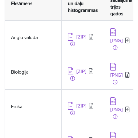
sadalījums
Eksāmens
un daļu
trijos
histogrammas
gados
Lejupielādēt:
Lejupielādēt:
[ZIP]
Angļu valoda
[PNG]
Lejupielādēt:
Lejupielādēt:
[ZIP]
Bioloģija
[PNG]
Lejupielādēt:
Lejupielādēt:
[ZIP]
Fizika
[PNG]
Lejupielādēt: