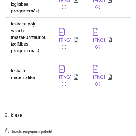
[PNG]
[PNG]
[
izglītības
programmās)
Ieskaite poļu
valodā
Lejupielādēt:
Lejupielādēt:
L
(mazākumtautību
[PNG]
[PNG]
[
izglītības
programmās)
Lejupielādēt:
Lejupielādēt:
L
Ieskaite
[PNG]
[PNG]
[
matemātikā
9. klase
Tabulu iespējams pabīdīt!