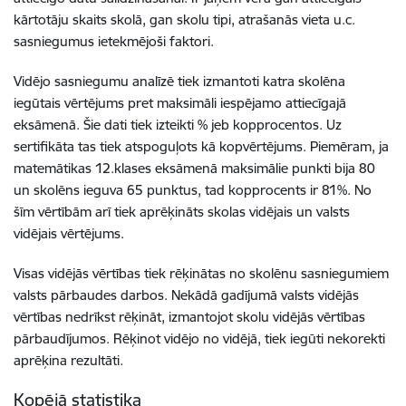
kārtotāju skaits skolā, gan skolu tipi, atrašanās vieta u.c.
sasniegumus ietekmējoši faktori.
Vidējo sasniegumu analīzē tiek izmantoti katra skolēna
iegūtais vērtējums pret maksimāli iespējamo attiecīgajā
eksāmenā. Šie dati tiek izteikti % jeb kopprocentos. Uz
sertifikāta tas tiek atspoguļots kā kopvērtējums. Piemēram, ja
matemātikas 12.klases eksāmenā maksimālie punkti bija 80
un skolēns ieguva 65 punktus, tad kopprocents ir 81%. No
šīm vērtībām arī tiek aprēķināts skolas vidējais un valsts
vidējais vērtējums.
Visas vidējās vērtības tiek rēķinātas no skolēnu sasniegumiem
valsts pārbaudes darbos. Nekādā gadījumā valsts vidējās
vērtības nedrīkst rēķināt, izmantojot skolu vidējās vērtības
pārbaudījumos. Rēķinot vidējo no vidējā, tiek iegūti nekorekti
aprēķina rezultāti.
Kopējā statistika