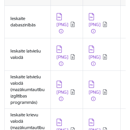
Lejupielādēt:
Lejupielādēt:
L
Ieskaite
[PNG]
[PNG]
[
dabaszinībās
Lejupielādēt:
Lejupielādēt:
L
Ieskaite latviešu
[PNG]
[PNG]
[
valodā
Ieskaite latviešu
valodā
Lejupielādēt:
Lejupielādēt:
L
(mazākumtautību
[PNG]
[PNG]
[
izglītības
programmās)
Ieskaite krievu
valodā
Lejupielādēt:
Lejupielādēt:
L
(mazākumtautību