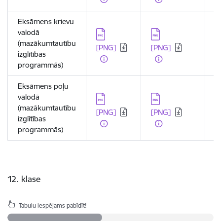
Eksāmens krievu
valodā
Lejupielādēt:
Lejupielādēt:
L
(mazākumtautību
[PNG]
[PNG]
[
izglītības
programmās)
Eksāmens poļu
valodā
Lejupielādēt:
Lejupielādēt:
L
(mazākumtautību
[PNG]
[PNG]
[
izglītības
programmās)
12. klase
Tabulu iespējams pabīdīt!