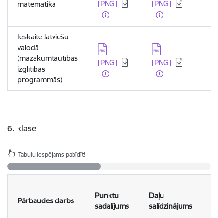
[PNG]
[PNG]
matemātikā
Ieskaite latviešu
valodā
Lejupielādēt:
Lejupielādēt:
L
(mazākumtautības
[PNG]
[PNG]
izglītības
programmās)
6. klase
Tabulu iespējams pabīdīt!
S
Punktu
Daļu
Pārbaudes darbs
p
sadalījums
salīdzinājums
u