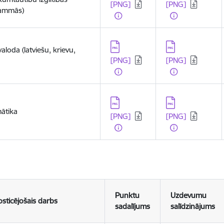
[PNG]
[PNG]
ammās)
Lejupielādēt:
Lejupielādēt:
aloda (latviešu, krievu,
[PNG]
[PNG]
Lejupielādēt:
Lejupielādēt:
ātika
[PNG]
[PNG]
Punktu
Uzdevumu
sticējošais darbs
sadalījums
salīdzinājums