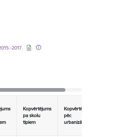
 2015.-2017.
ējums
Kopvērtējums
Kopvērtējums
pa skolu
pēc
iem
tipiem
urbanizācijas