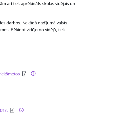
m arī tiek aprēķināts skolas vidējais un
udes darbos. Nekādā gadījumā valsts
umos. Rēķinot vidējo no vidējā, tiek
riekšmetos
2017.