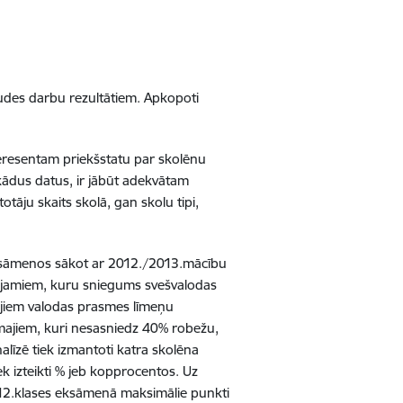
audes darbu rezultātiem. Apkopoti
teresentam priekšstatu par skolēnu
kādus datus, ir jābūt adekvātam
tāju skaits skolā, gan skolu tipi,
s eksāmenos sākot ar 2012./2013.mācību
tojamiem, kuru sniegums svešvalodas
ktajiem valodas prasmes līmeņu
amajiem, kuri nesasniedz 40% robežu,
alīzē tiek izmantoti katra skolēna
ek izteikti % jeb kopprocentos. Uz
 12.klases eksāmenā maksimālie punkti