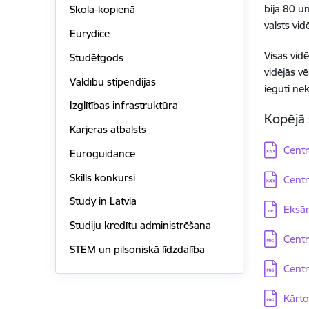
bija 80 u
Skola-kopienā
valsts vid
Eurydice
Visas vid
Studētgods
vidējās v
Valdību stipendijas
iegūti nek
Izglītības infrastruktūra
Kopējā 
Karjeras atbalsts
Lejupielā
Centr
Euroguidance
Lejupielā
Skills konkursi
Centr
Study in Latvia
Lejupielā
Eksām
Studiju kredītu administrēšana
Lejupielā
Centr
STEM un pilsoniskā līdzdalība
Lejupielā
Centr
Lejupielā
Kārto