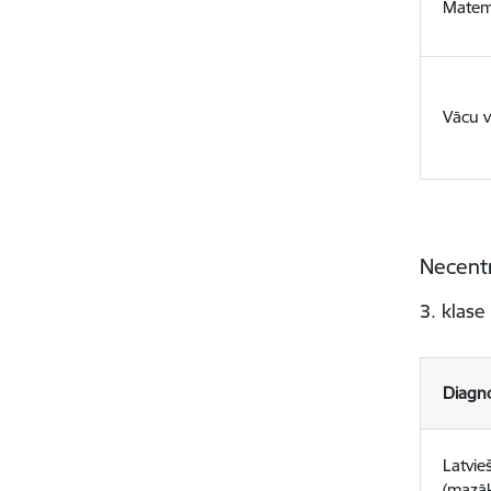
Matem
Vācu 
Necentr
3. klase
Diagno
Latvie
(mazāk