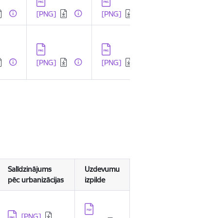
dēt:
Lejupielādēt:
Lejupielādēt:
[PNG]
[PNG]
dēt:
Lejupielādēt:
Lejupielādēt:
[PNG]
[PNG]
Salīdzinājums
Uzdevumu
pēc urbanizācijas
izpilde
Lejupielādēt:
Lejupielādēt:
[PNG]