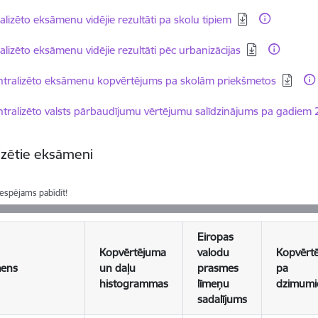
dēt:
alizēto eksāmenu vidējie rezultāti pa skolu tipiem
dēt:
alizēto eksāmenu vidējie rezultāti pēc urbanizācijas
dēt:
tralizēto eksāmenu kopvērtējums pa skolām priekšmetos
dēt:
tralizēto valsts pārbaudījumu vērtējumu salīdzinājums pa gadiem
izētie eksāmeni
iespējams pabīdīt!
Eiropas
Kopvērtējuma
valodu
Kopvērt
ens
un daļu
prasmes
pa
histogrammas
līmeņu
dzimum
sadalījums