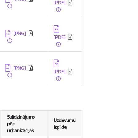
[PDF]
Lejupielādēt:
Lejupielādēt:
[PNG]
[PDF]
Lejupielādēt:
Lejupielādēt:
[PNG]
[PDF]
Salīdzinājums
Uzdevumu
pēc
izpilde
urbanizācijas