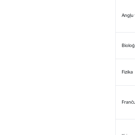
Angļu 
Bioloģ
Fizika
Franč