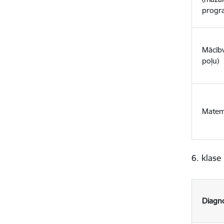
progr
Mācībv
poļu)
Matem
6. klase
Diagno