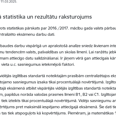
: 11.03.2025.
lā statistika un rezultātu raksturojums
vots statistikas pārskats par 2016./2017. mācību gada valsts pārb
tralizēto eksāmenu darbu dati.
rbaudes darbu vispārīgā un aprakstošā analīze sniedz ikvienam in
u tendencēm valsts, pašvaldības un skolas līmenī. Lai ranžētu jeb
am attiecīgo datu salīdzināšanai. Ir jāņem vērā gan attiecīgais kārto
 vieta u.c. sasniegumus ietekmējoši faktori.
i vidējās izglītības standartā noteiktajām prasībām centralizētajo
ītojamo sasniegumus izsaka tikai procentuālajā novērtējumā. Izglī
ētajā eksāmenā atbilst vispārējās vidējās izglītības standartā notei
m, papildus norāda valodas prasmes līmeni B1, B2 vai C1. Izglītoj
 tiek izteikts tikai procentuālajā novērtējumā. Vidējo sasniegumu an
vērtējums pret maksimāli iespējamo attiecīgajā eksāmenā. Šie dati ti
ta tas tiek atspoguļots kā kopvērtējums. Piemēram, ja matemātikas