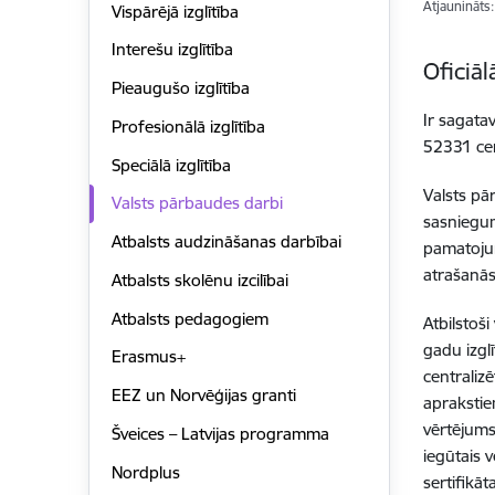
Atjaunināts
Vispārējā izglītība
Interešu izglītība
Oficiā
Pieaugušo izglītība
Ir sagata
Profesionālā izglītība
52331 cen
Speciālā izglītība
Valsts pā
Valsts pārbaudes darbi
sasniegum
Atbalsts audzināšanas darbībai
pamatojum
atrašanās
Atbalsts skolēnu izcilībai
Atbalsts pedagogiem
Atbilstoš
gadu izgl
Erasmus+
centraliz
EEZ un Norvēģijas granti
aprakstie
vērtējums
Šveices – Latvijas programma
iegūtais 
Nordplus
sertifikā