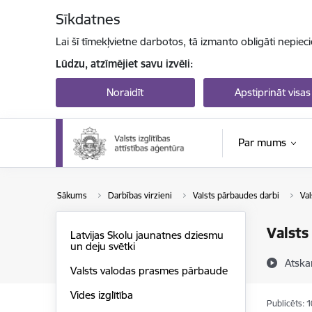
Pāriet uz lapas saturu
Sīkdatnes
Lai šī tīmekļvietne darbotos, tā izmanto obligāti nepiec
Lūdzu, atzīmējiet savu izvēli:
Noraidīt
Apstiprināt visas
Par mums
Sākums
Darbības virzieni
Valsts pārbaudes darbi
Val
Valsts
Latvijas Skolu jaunatnes dziesmu
un deju svētki
Atska
Valsts valodas prasmes pārbaude
Vides izglītība
Publicēts: 