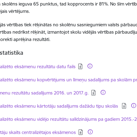
n skolēns ieguva 65 punktus, tad kopprocents ir 81%. No šīm vērtībā
ējais vērtējums.
ējās vērtības tiek rēķinātas no skolēnu sasniegumiem valsts pārba
ērtības nedrīkst rēķināt, izmantojot skolu vidējās vērtības pārbaudīj
orekti aprēķina rezultāti.
statistika
dēt:
alizēto eksāmenu rezultātu datu fails
dēt:
alizēto eksāmenu kopvērtējums un līmeņu sadalījums pa skolām p
dēt:
enu rezultātu sadalījums 2016. un 2017.g.
dēt:
alizēto eksāmenu kārtotāju sadalījums dažādu tipu skolās
dēt:
alizēto eksāmenu vidējo rezultātu salīdzinājums pa gadiem 2015.-
dēt:
tāju skaits centralizētajos eksāmenos