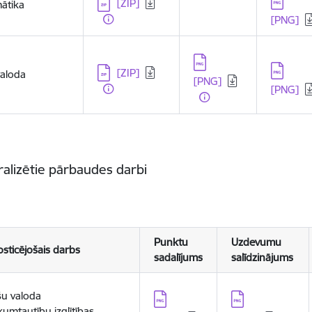
Lejupielādēt:
Lejupielā
[ZIP]
ātika
[PNG]
Lejupielādēt:
Lejupielādēt:
Lejupielā
[ZIP]
valoda
[PNG]
[PNG]
alizētie pārbaudes darbi
Punktu
Uzdevumu
sticējošais darbs
sadalījums
salīdzinājums
šu valoda
Lejupielādēt:
Lejupielādēt:
umtautību izglītības