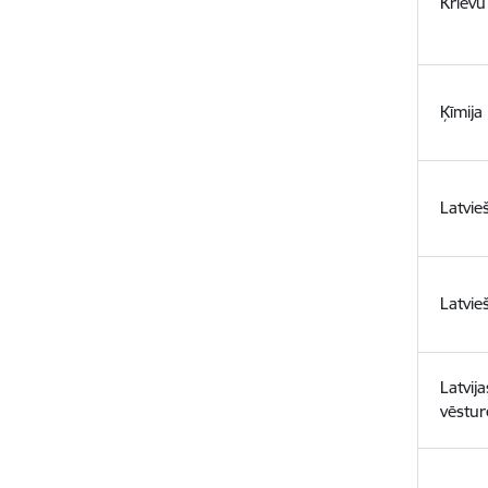
Krievu
Ķīmija
Latvie
Latvie
Latvij
vēstur