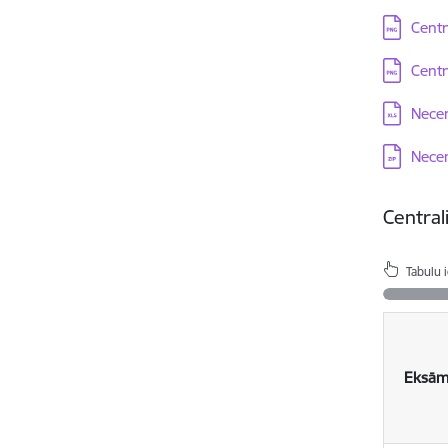
Lejupielā
Centr
Lejupielā
Centr
Lejupielā
Necen
Lejupielā
Necen
Central
Tabulu 
Eksām