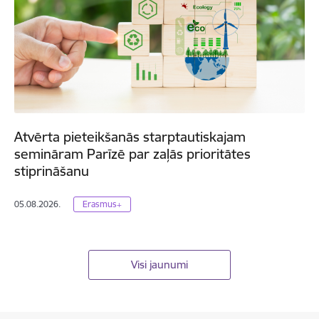
Atvērta pieteikšanās starptautiskajam
semināram Parīzē par zaļās prioritātes
stiprināšanu
05.08.2026.
Erasmus+
Visi jaunumi