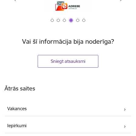
Vai šī informācija bija noderīga?
Sniegt atsauksmi
Kājene
Ātrās saites
Vakances
Iepirkumi