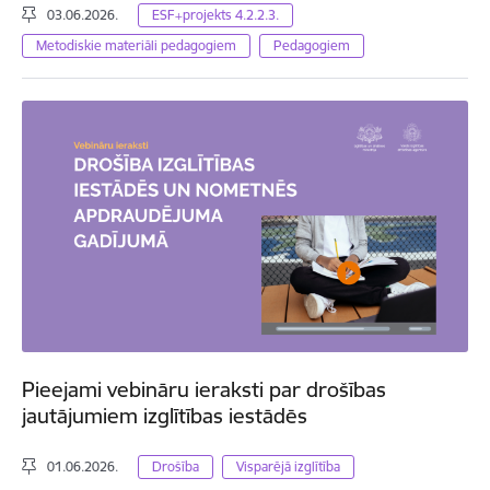
03.06.2026.
ESF+projekts 4.2.2.3.
Metodiskie materiāli pedagogiem
Pedagogiem
Pieejami vebināru ieraksti par drošības
jautājumiem izglītības iestādēs
01.06.2026.
Drošība
Visparējā izglītība