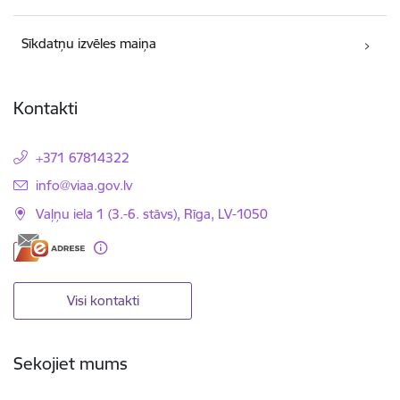
Sīkdatņu izvēles maiņa
Kontakti
+371 67814322
E-pasts:
info@viaa.gov.lv
Vaļņu iela 1 (3.-6. stāvs), Rīga, LV-1050
Visi kontakti
Sekojiet mums