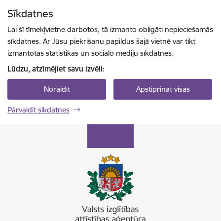
Pāriet uz lapas saturu
Sīkdatnes
Spied
lai meklētu
Enter
Lai šī tīmekļvietne darbotos, tā izmanto obligāti nepieciešamās
sīkdatnes. Ar Jūsu piekrišanu papildus šajā vietnē var tikt
izmantotas statistikas un sociālo mediju sīkdatnes.
Lūdzu, atzīmējiet savu izvēli:
Noraidīt
Apstiprināt visas
Pārvaldīt sīkdatnes
Valsts izglītības attīstības aģentūra