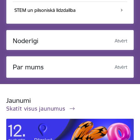
STEM un pilsoniskā līdzdalība
Noderīgi
Atvērt
Par mums
Atvērt
Jaunumi
Skatīt visus jaunumus