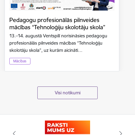
Pedagogu profesionālās pilnveides
mācības “Tehnoloģiju skolotāju skola”
13.–14. augustā Ventspilī norisināsies pedagogu
profesionālās pilnveides mācības “Tehnoloģiju
skolotāju skola”, uz kurām aicināti…
Mācības
Visi notikumi