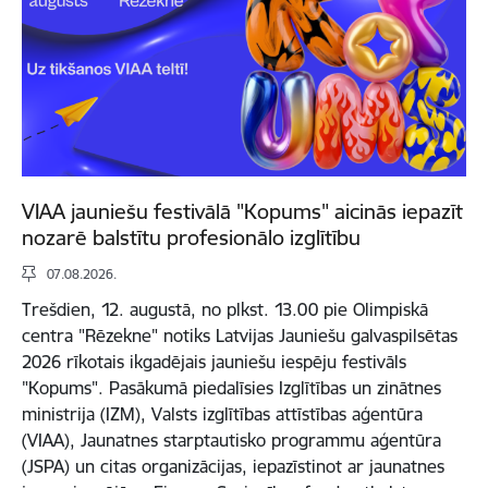
VIAA jauniešu festivālā "Kopums" aicinās iepazīt
nozarē balstītu profesionālo izglītību
07.08.2026.
Trešdien, 12. augustā, no plkst. 13.00 pie Olimpiskā
centra "Rēzekne" notiks Latvijas Jauniešu galvaspilsētas
2026 rīkotais ikgadējais jauniešu iespēju festivāls
"Kopums". Pasākumā piedalīsies Izglītības un zinātnes
ministrija (IZM), Valsts izglītības attīstības aģentūra
(VIAA), Jaunatnes starptautisko programmu aģentūra
(JSPA) un citas organizācijas, iepazīstinot ar jaunatnes