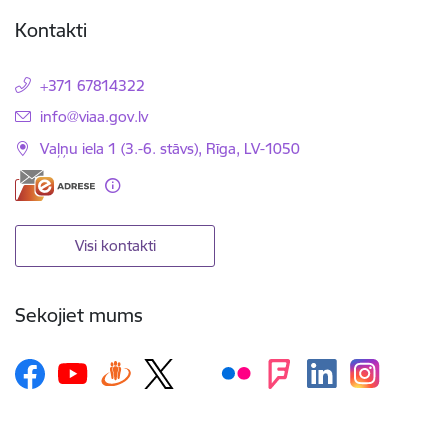
Kontakti
+371 67814322
E-pasts:
info@viaa.gov.lv
Vaļņu iela 1 (3.-6. stāvs), Rīga, LV-1050
Visi kontakti
Sekojiet mums