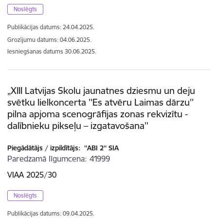
Noslēgts
Publikācijas datums:
24.04.2025.
Grozījumu datums: 04.06.2025.
Iesniegšanas datums
30.06.2025.
„XIII Latvijas Skolu jaunatnes dziesmu un deju
svētku lielkoncerta ''Es atvēru Laimas dārzu''
pilna apjoma scenogrāfijas zonas rekvizītu -
dalībnieku pikseļu – izgatavošana''
Piegādātājs / izpildītājs:
''ABI 2'' SIA
Paredzamā līgumcena
41999
VIAA 2025/30
Noslēgts
Publikācijas datums:
09.04.2025.