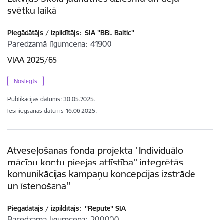
svētku laikā
Piegādātājs / izpildītājs:
SIA ''BBL Baltic''
Paredzamā līgumcena
41900
VIAA 2025/65
Noslēgts
Publikācijas datums:
30.05.2025.
Iesniegšanas datums
16.06.2025.
Atveseļošanas fonda projekta ''Individuālo
mācību kontu pieejas attīstība'' integrētās
komunikācijas kampaņu koncepcijas izstrāde
un īstenošana''
Piegādātājs / izpildītājs:
''Repute'' SIA
Paredzamā līgumcena
200000