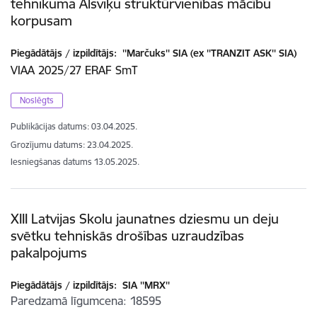
tehnikuma Alsviķu struktūrvienības mācību
korpusam
Piegādātājs / izpildītājs:
''Marčuks'' SIA (ex ''TRANZIT ASK'' SIA)
VIAA 2025/27 ERAF SmT
Noslēgts
Publikācijas datums:
03.04.2025.
Grozījumu datums: 23.04.2025.
Iesniegšanas datums
13.05.2025.
XIII Latvijas Skolu jaunatnes dziesmu un deju
svētku tehniskās drošības uzraudzības
pakalpojums
Piegādātājs / izpildītājs:
SIA ''MRX''
Paredzamā līgumcena
18595