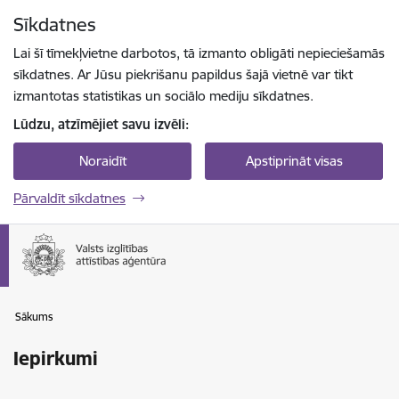
Pāriet uz lapas saturu
Sīkdatnes
Spied
lai meklētu
Enter
Lai šī tīmekļvietne darbotos, tā izmanto obligāti nepieciešamās
sīkdatnes. Ar Jūsu piekrišanu papildus šajā vietnē var tikt
izmantotas statistikas un sociālo mediju sīkdatnes.
Lūdzu, atzīmējiet savu izvēli:
Noraidīt
Apstiprināt visas
Pārvaldīt sīkdatnes
Sākums
Iepirkumi