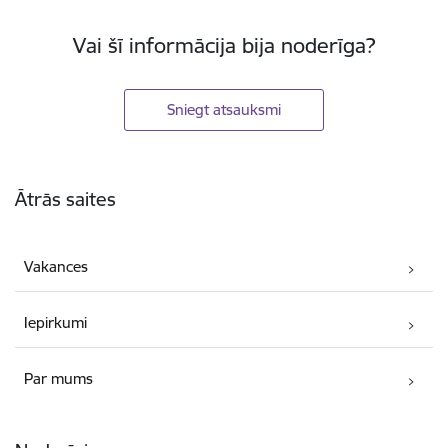
Vai šī informācija bija noderīga?
Sniegt atsauksmi
Kājene
Ātrās saites
Vakances
Iepirkumi
Par mums