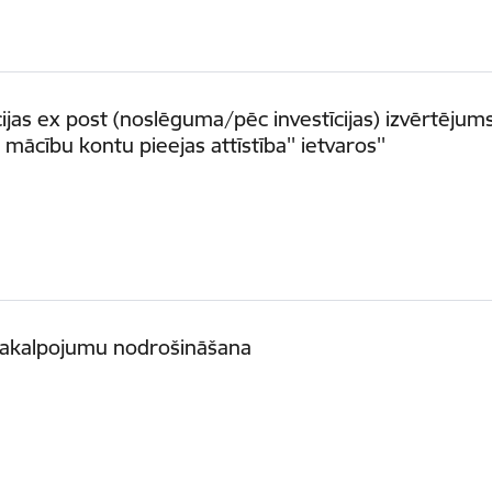
ijas ex post (noslēguma/pēc investīcijas) izvērtējum
mācību kontu pieejas attīstība'' ietvaros''
 pakalpojumu nodrošināšana