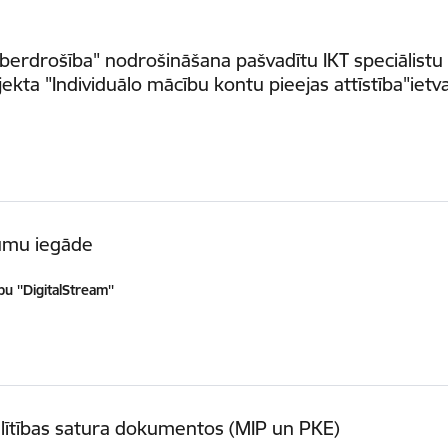
iberdrošība" nodrošināšana pašvadītu IKT speciālist
jekta "Individuālo mācību kontu pieejas attīstība"ietv
umu iegāde
u ''DigitalStream''
glītības satura dokumentos (MIP un PKE)