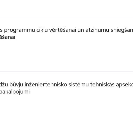
as programmu ciklu vērtēšanai un atzinumu sniegšan
āšanai
ledžu būvju inženiertehnisko sistēmu tehniskās apse
 pakalpojumi