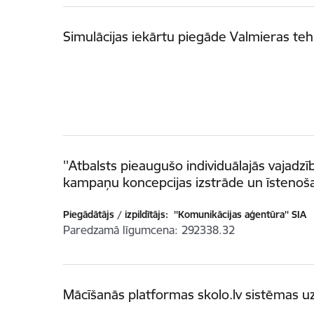
Simulācijas iekārtu piegāde Valmieras t
''Atbalsts pieaugušo individuālajās vajadzīb
kampaņu koncepcijas izstrāde un īstenoš
Piegādātājs / izpildītājs:
''Komunikācijas aģentūra'' SIA
Paredzamā līgumcena
292338.32
Mācīšanās platformas skolo.lv sistēmas 