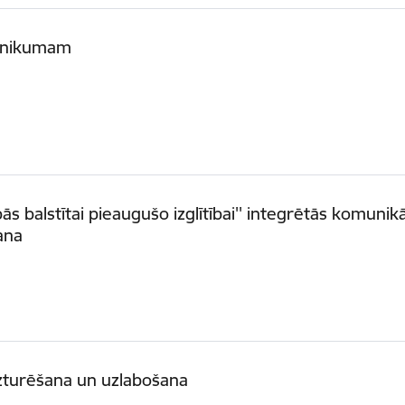
ehnikumam
ās balstītai pieaugušo izglītībai'' integrētās komunikā
ana
uzturēšana un uzlabošana