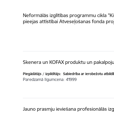
Neformālās izglītības programmu cikla "K
pieejas attīstībai Atveseļošanas fonda pro
Skenera un KOFAX produktu un pakalpoj
Piegādātājs / izpildītājs:
Sabiedrība ar ierobežotu atbildīb
Paredzamā līgumcena
41999
Jauno prasmju ieviešana profesionālās iz