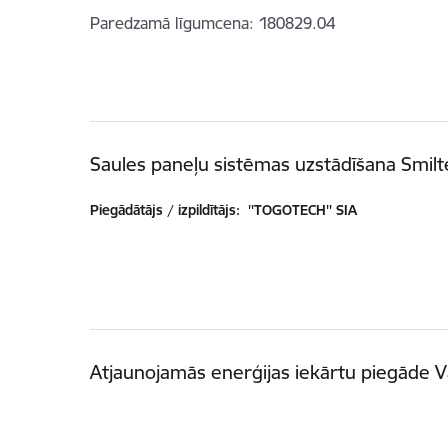
Paredzamā līgumcena
180829.04
Saules paneļu sistēmas uzstādīšana Smil
Piegādātājs / izpildītājs:
''TOGOTECH'' SIA
Atjaunojamās enerģijas iekārtu piegāde