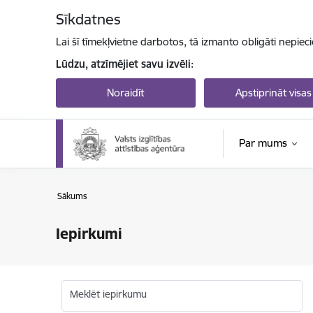
Pāriet uz lapas saturu
Sīkdatnes
Lai šī tīmekļvietne darbotos, tā izmanto obligāti nepiec
Lūdzu, atzīmējiet savu izvēli:
Noraidīt
Apstiprināt visas
Par mums
Sākums
Iepirkumi
Meklēt iepirkumu