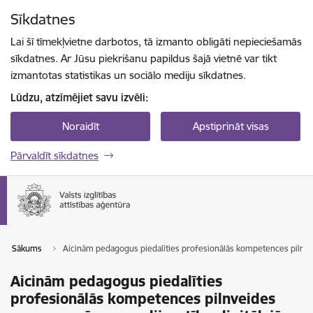
Pāriet uz lapas saturu
Sīkdatnes
Spied
lai meklētu
Enter
Lai šī tīmekļvietne darbotos, tā izmanto obligāti nepieciešamās
sīkdatnes. Ar Jūsu piekrišanu papildus šajā vietnē var tikt
izmantotas statistikas un sociālo mediju sīkdatnes.
Lūdzu, atzīmējiet savu izvēli:
Noraidīt
Apstiprināt visas
Pārvaldīt sīkdatnes
Sākums
Aicinām pedagogus piedalīties profesionālās kompetences pilnve
Aicinām pedagogus piedalīties
profesionālās kompetences pilnveides