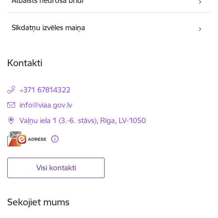
Atbalsts nedrošā brīdī
Sīkdatņu izvēles maiņa
Kontakti
+371 67814322
E-pasts:
info@viaa.gov.lv
Vaļņu iela 1 (3.-6. stāvs), Rīga, LV-1050
Visi kontakti
Sekojiet mums