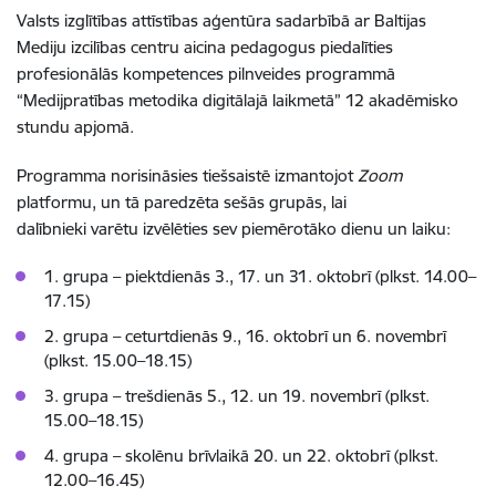
Valsts izglītības attīstības aģentūra sadarbībā ar Baltijas
Mediju izcilības centru aicina pedagogus piedalīties
profesionālās kompetences pilnveides programmā
“Medijpratības metodika digitālajā laikmetā” 12 akadēmisko
stundu apjomā.
Programma norisināsies tiešsaistē izmantojot
Zoom
platformu, un tā paredzēta sešās grupās, lai
dalībnieki varētu izvēlēties sev piemērotāko dienu un laiku:
1. grupa – piektdienās 3., 17. un 31. oktobrī (plkst. 14.00–
17.15)
2. grupa – ceturtdienās 9., 16. oktobrī un 6. novembrī
(plkst. 15.00–18.15)
3. grupa – trešdienās 5., 12. un 19. novembrī (plkst.
15.00–18.15)
4. grupa – skolēnu brīvlaikā 20. un 22. oktobrī (plkst.
12.00–16.45)