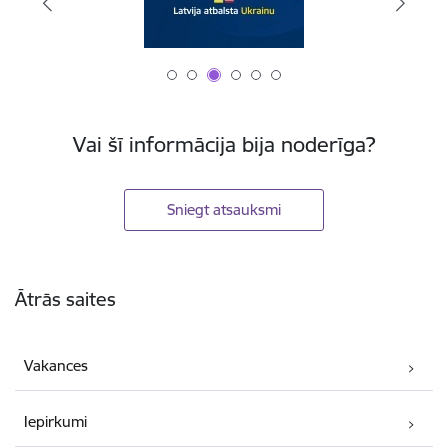
Vai šī informācija bija noderīga?
Sniegt atsauksmi
Kājene
Ātrās saites
Vakances
Iepirkumi