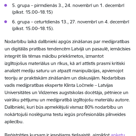
5. grupa – pirmdienās 3., 24. novembrī un 1. decembrī
(plkst. 15.00–18.15)
6. grupa – ceturtdienās 13., 27. novembrī un 4. decembrī
(plkst. 15.00–18.15).
Nodarbību laikā dalībnieki apgūs zināšanas par medijpratības
un digitālās pratības tendencēm Latvijā un pasaulē, iemācīsies
integrēt šīs tēmas mācību priekšmetos, izmantot
izglītojošus materiālus un rīkus, kā arī attīstīs prasmi kritiski
analizēt mediju saturu un atpazīt manipulācijas, apvienojot
teoriju ar praktiskām zināšanām un diskusijām. Nodarbības
vadīs medijpratības eksperte Klinta Ločmele – Latvijas
Universitātes un Vidzemes augstskolas docētāja, pētniece un
vairāku pētījumu un medijpratībā izglītojošu materiālu autore.
Dalībnieki, kuri būs apmeklējuši vismaz 80% nodarbību un
nokārtojuši noslēguma testu iegūs profesionālās pilnveides
apliecību.
Reģistrēties kursam ir iespējams tiešsaistē, aizpildot
anketu
.