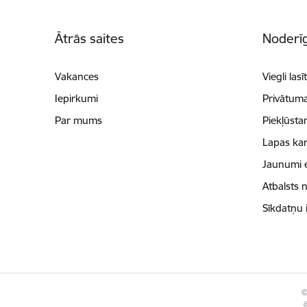
Kājene
Ātrās saites
Noderīg
Vakances
Viegli lasī
Iepirkumi
Privātuma
Par mums
Piekļūsta
Lapas kar
Jaunumi 
Atbalsts 
Sīkdatņu 
©
©