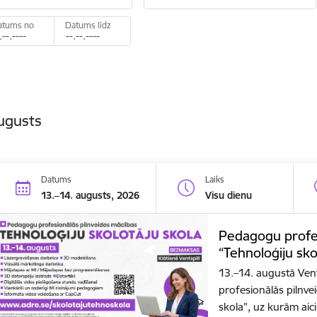
atums no
Datums līdz
ugusts
Datums
Laiks
13.–14. augusts, 2026
Visu dienu
Pedagogu profes
“Tehnoloģiju sko
13.–14. augustā Vent
profesionālās pilnve
skola”, uz kurām aic