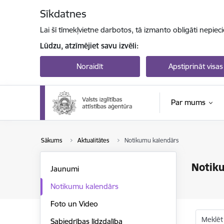
Pāriet uz lapas saturu
Sīkdatnes
Lai šī tīmekļvietne darbotos, tā izmanto obligāti nepiec
Lūdzu, atzīmējiet savu izvēli:
Noraidīt
Apstiprināt visas
Par mums
Sākums
Aktualitātes
Notikumu kalendārs
Notik
Jaunumi
Notikumu kalendārs
Foto un Video
Meklēt
Sabiedrības līdzdalība