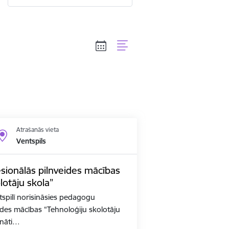
Atrašanās vieta
Ventspils
ionālās pilnveides mācības
lotāju skola”
spilī norisināsies pedagogu
ides mācības “Tehnoloģiju skolotāju
ināti…