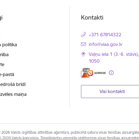
i
Kontakti
t
+371 67814322
E-pasts:
info@viaa.gov.lv
 politika
Vaļņu iela 1 (3.-6. stāvs)
mība
1050
te
e-pastā
nedrošā brīdī
Visi kontakti
izvēles maiņa
 2026 Valsts izglītības attīstības aģentūra, publicētā satura visas tiesības aizsargāta
 2020 Valsts kanceleja, Tīmekļvietņu vienotās platformas visas tiesības aizsargāta