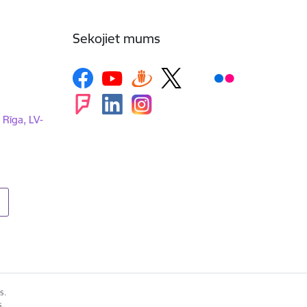
Sekojiet mums
, Rīga, LV-
s.
s.