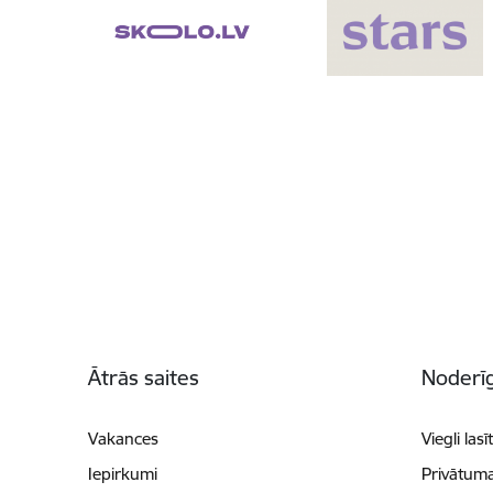
Kājene
Ātrās saites
Noderīg
Vakances
Viegli lasī
Iepirkumi
Privātuma