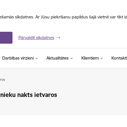
iešamās sīkdatnes. Ar Jūsu piekrišanu papildus šajā vietnē var tikt i
Pārvaldīt sīkdatnes
Darbības virzieni
Aktualitātes
Klientiem
Kontakt
aros
tnieku nakts ietvaros