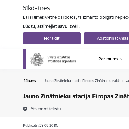
Pāriet uz lapas saturu
Sīkdatnes
Lai šī tīmekļvietne darbotos, tā izmanto obligāti nepiec
Lūdzu, atzīmējiet savu izvēli:
Noraidīt
Apstiprināt visas
Par mums
Sākums
Jauno Zinātnieku stacija Eiropas Zinātnieku nakts ietv
Jauno Zinātnieku stacija Eiropas Zinā
Atskaņot tekstu
Publicēts: 28.09.2018.