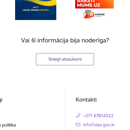
Vai šī informācija bija noderīga?
Sniegt atsauksmi
i
Kontakti
t
+371 67814322
E-pasts:
info@viaa.gov.lv
 politika