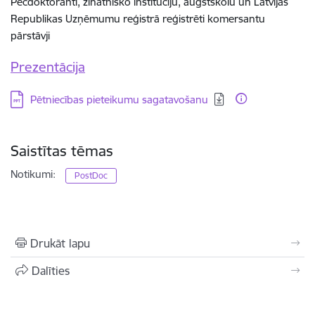
Pēcdoktoranti, zinātnisko institūciju, augstskolu un Latvijas
Republikas Uzņēmumu reģistrā reģistrēti komersantu
pārstāvji
Prezentācija
Lejupielādēt:
Pētniecības pieteikumu sagatavošanu
Saistītas tēmas
Notikumi:
PostDoc
Drukāt lapu
Dalīties