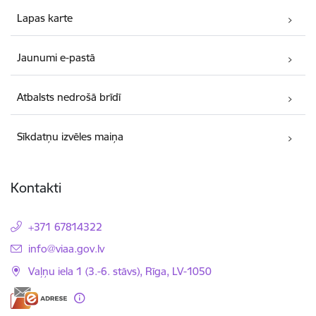
Lapas karte
Jaunumi e-pastā
Atbalsts nedrošā brīdī
Sīkdatņu izvēles maiņa
Kontakti
+371 67814322
E-pasts:
info@viaa.gov.lv
Vaļņu iela 1 (3.-6. stāvs), Rīga, LV-1050