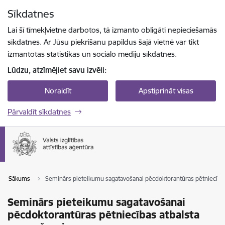
Pāriet uz lapas saturu
Sīkdatnes
Spied
lai meklētu
Enter
Lai šī tīmekļvietne darbotos, tā izmanto obligāti nepieciešamās
sīkdatnes. Ar Jūsu piekrišanu papildus šajā vietnē var tikt
izmantotas statistikas un sociālo mediju sīkdatnes.
Lūdzu, atzīmējiet savu izvēli:
Noraidīt
Apstiprināt visas
Pārvaldīt sīkdatnes
Sākums
Seminārs pieteikumu sagatavošanai pēcdoktorantūras pētniecība
Seminārs pieteikumu sagatavošanai
pēcdoktorantūras pētniecības atbalsta