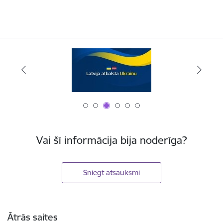
Vai šī informācija bija noderīga?
Sniegt atsauksmi
Kājene
Ātrās saites