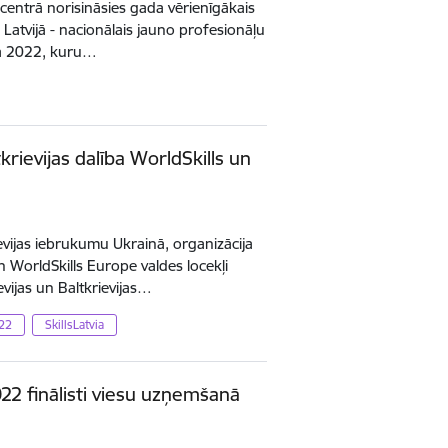
u centrā norisināsies gada vērienīgākais
 Latvijā - nacionālais jauno profesionāļu
ia 2022, kuru…
krievijas dalība WorldSkills un
ievijas iebrukumu Ukrainā, organizācija
n WorldSkills Europe valdes locekļi
evijas un Baltkrievijas…
022
SkillsLatvia
022 finālisti viesu uzņemšanā