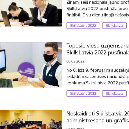
Zināmi seši nacionālā jauno pro
SkillsLatvia 2022 pusfināla pr
finālisti. Divu dienu ilgajā tie
SkillsLatvia 2022
SkillsLatvia
Topošie viesu uzņemšanas
SkillsLatvia 2022 pusfināl
08.02.2022.
No 8. līdz 9. februārim audzēkņi
iestādēm sacentīsies nacionālā 
konkursa SkillsLatvia 2022 pus
SkillsLatvia 2022
SkillsLatvia
Noskaidroti SkillsLatvia 20
administrēšanā un grafik