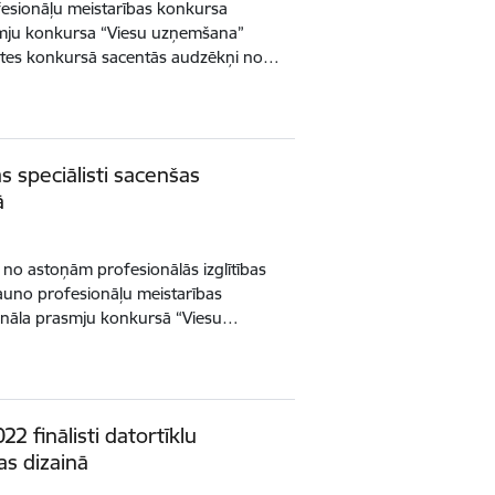
fesionāļu meistarības konkursa
asmju konkursa “Viesu uzņemšana”
šsaistes konkursā sacentās audzēkņi no…
 speciālisti sacenšas
ā
 no astoņām profesionālās izglītības
jauno profesionāļu meistarības
fināla prasmju konkursā “Viesu…
22 finālisti datortīklu
as dizainā