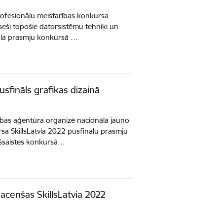
profesionāļu meistarības konkursa
i seši topošie datorsistēmu tehniķi un
ināla prasmju konkursā …
usfināls grafikas dizainā
īstības aģentūra organizē nacionālā jauno
sa SkillsLatvia 2022 pusfinālu prasmju
ešsaistes konkursā…
acenšas SkillsLatvia 2022