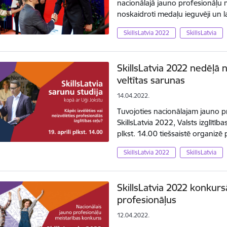
nacionālajā jauno profesionāļu 
noskaidroti medaļu ieguvēji un 
SkillsLatvia 2022
SkillsLatvia
SkillsLatvia 2022 nedēļā no
veltītas sarunas
14.04.2022.
Tuvojoties nacionālajam jauno 
SkillsLatvia 2022, Valsts izglītība
plkst. 14.00 tiešsaistē organizē
SkillsLatvia 2022
SkillsLatvia
SkillsLatvia 2022 konkur
profesionāļus
12.04.2022.