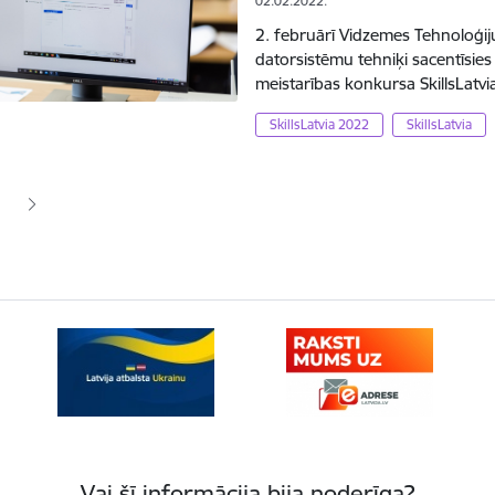
02.02.2022.
2. februārī Vidzemes Tehnoloģij
datorsistēmu tehniķi sacentīsie
meistarības konkursa SkillsLatv
SkillsLatvia 2022
SkillsLatvia
ana
jā lapa
pa
Vai šī informācija bija noderīga?