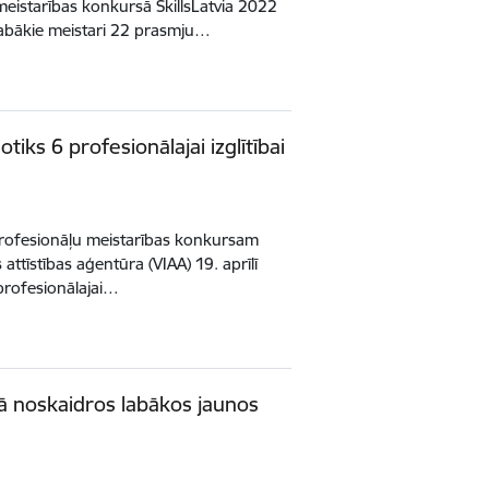
meistarības konkursā SkillsLatvia 2022
labākie meistari 22 prasmju…
tiks 6 profesionālajai izglītībai
profesionāļu meistarības konkursam
s attīstības aģentūra (VIAA) 19. aprīlī
 profesionālajai…
sā noskaidros labākos jaunos