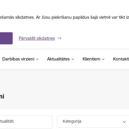
iešamās sīkdatnes. Ar Jūsu piekrišanu papildus šajā vietnē var tikt i
Pārvaldīt sīkdatnes
Darbības virzieni
Aktualitātes
Klientiem
Kontakt
mi
ualitāti
Kategorija