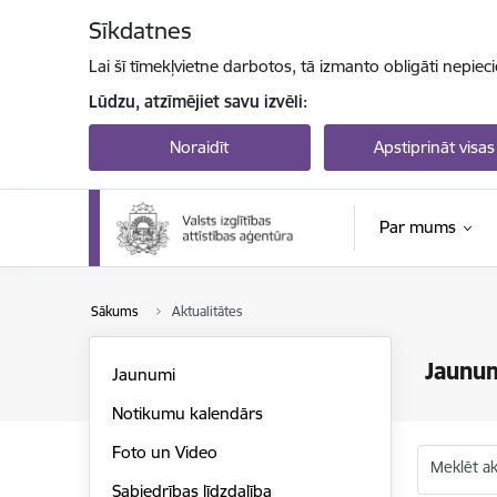
Pāriet uz lapas saturu
Sīkdatnes
Lai šī tīmekļvietne darbotos, tā izmanto obligāti nepiec
Lūdzu, atzīmējiet savu izvēli:
Noraidīt
Apstiprināt visas
Par mums
Sākums
Aktualitātes
Jaunu
Jaunumi
Notikumu kalendārs
Foto un Video
Meklēt akt
Sabiedrības līdzdalība