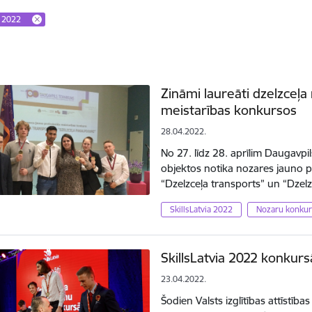
a 2022
Zināmi laureāti dzelzceļa
meistarības konkursos
28.04.2022.
No 27. līdz 28. aprīlim Daugavpi
objektos notika nozares jauno p
“Dzelzceļa transports” un “Dze
SkillsLatvia 2022
Nozaru konkur
SkillsLatvia 2022 konkurs
23.04.2022.
Šodien Valsts izglītības attīstīb