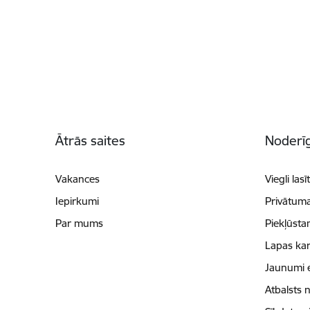
Kājene
Ātrās saites
Noderīg
Vakances
Viegli lasī
Iepirkumi
Privātuma
Par mums
Piekļūsta
Lapas kar
Jaunumi 
Atbalsts 