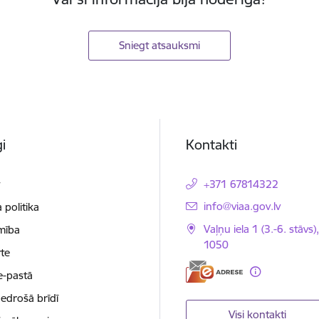
Sniegt atsauksmi
i
Kontakti
t
+371 67814322
E-pasts:
info@viaa.gov.lv
 politika
Vaļņu iela 1 (3.-6. stāvs)
mība
1050
te
e-pastā
nedrošā brīdī
Visi kontakti