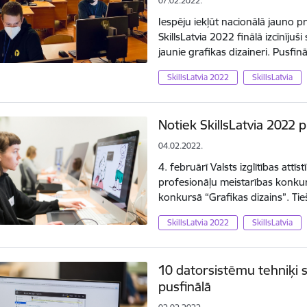
07.02.2022.
Iespēju iekļūt nacionālā jauno 
SkillsLatvia 2022 finālā izcīnījuš
jaunie grafikas dizaineri. Pusf
SkillsLatvia 2022
SkillsLatvia
Notiek SkillsLatvia 2022 p
04.02.2022.
4. februārī Valsts izglītības att
profesionāļu meistarības konkur
konkursā “Grafikas dizains”. Ti
SkillsLatvia 2022
SkillsLatvia
10 datorsistēmu tehniķi s
pusfinālā