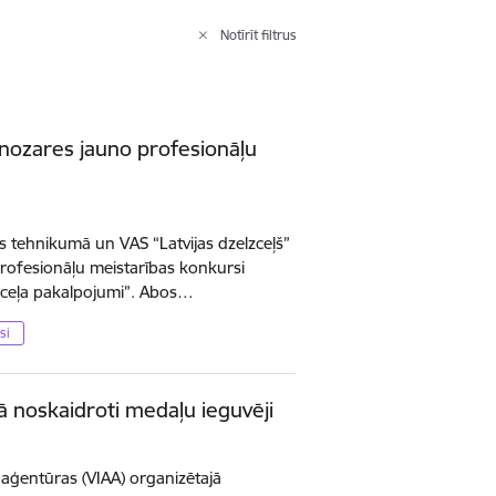
Notīrīt filtrus
 nozares jauno profesionāļu
ls tehnikumā un VAS “Latvijas dzelzceļš”
rofesionāļu meistarības konkursi
lzceļa pakalpojumi”. Abos…
si
ā noskaidroti medaļu ieguvēji
as aģentūras (VIAA) organizētajā