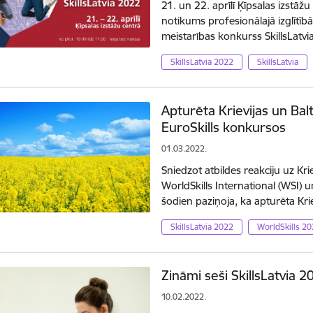
21. un 22. aprīlī Ķīpsalas izstāž
notikums profesionālajā izglītībā
meistarības konkurss SkillsLatv
SkillsLatvia 2022
SkillsLatvia
Apturēta Krievijas un Balt
EuroSkills konkursos
01.03.2022.
Sniedzot atbildes reakciju uz Kr
WorldSkills International (WSI) u
šodien paziņoja, ka apturēta Kri
SkillsLatvia 2022
WorldSkills 2
Zināmi seši SkillsLatvia 2
10.02.2022.