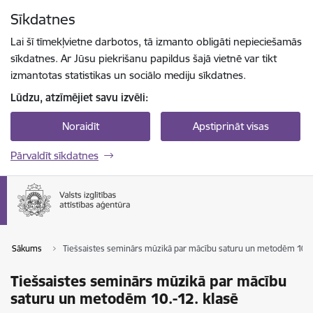
Pāriet uz lapas saturu
Sīkdatnes
Spied
lai meklētu
Enter
Lai šī tīmekļvietne darbotos, tā izmanto obligāti nepieciešamās
sīkdatnes. Ar Jūsu piekrišanu papildus šajā vietnē var tikt
izmantotas statistikas un sociālo mediju sīkdatnes.
Lūdzu, atzīmējiet savu izvēli:
Noraidīt
Apstiprināt visas
Pārvaldīt sīkdatnes
Sākums
Tiešsaistes seminārs mūzikā par mācību saturu un metodēm 10.-
Tiešsaistes seminārs mūzikā par mācību
saturu un metodēm 10.-12. klasē