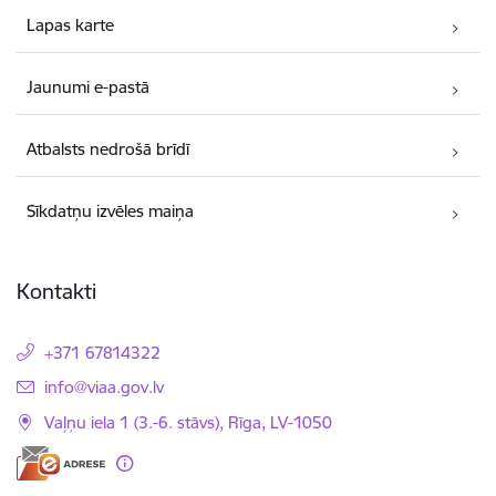
Lapas karte
Jaunumi e-pastā
Atbalsts nedrošā brīdī
Sīkdatņu izvēles maiņa
Kontakti
+371 67814322
E-pasts:
info@viaa.gov.lv
Vaļņu iela 1 (3.-6. stāvs), Rīga, LV-1050