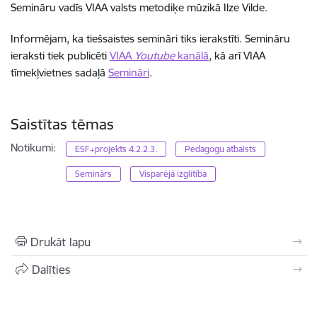
Semināru vadīs VIAA valsts metodiķe mūzikā Ilze Vilde.
Informējam, ka tiešsaistes semināri tiks ierakstīti. Semināru
ieraksti tiek publicēti
VIAA
Youtube
kanālā
, kā arī VIAA
tīmekļvietnes sadaļā
Semināri
.
Saistītas tēmas
Notikumi:
ESF+projekts 4.2.2.3.
Pedagogu atbalsts
Seminārs
Visparējā izglītība
Drukāt lapu
Dalīties