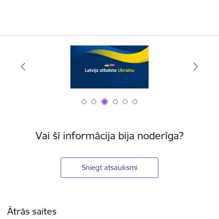
Vai šī informācija bija noderīga?
Sniegt atsauksmi
Kājene
Ātrās saites