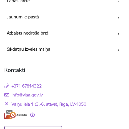
Lapas karte
Jaunumi e-pastā
Atbalsts nedrošā brīdī
Sīkdatņu izvēles maiņa
Kontakti
+371 67814322
E-pasts:
info@viaa.gov.lv
Vaļņu iela 1 (3.-6. stāvs), Rīga, LV-1050