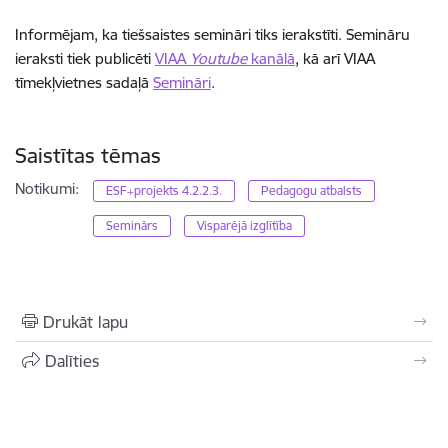
Informējam, ka tiešsaistes semināri tiks ierakstīti. Semināru
ieraksti tiek publicēti
VIAA
Youtube
kanālā
, kā arī VIAA
tīmekļvietnes sadaļā
Semināri
.
Saistītas tēmas
Notikumi:
ESF+projekts 4.2.2.3.
Pedagogu atbalsts
Seminārs
Visparējā izglītība
Drukāt lapu
Dalīties