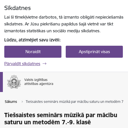
Pāriet uz lapas saturu
Sīkdatnes
Spied
lai meklētu
Enter
Lai šī tīmekļvietne darbotos, tā izmanto obligāti nepieciešamās
sīkdatnes. Ar Jūsu piekrišanu papildus šajā vietnē var tikt
izmantotas statistikas un sociālo mediju sīkdatnes.
Lūdzu, atzīmējiet savu izvēli:
Noraidīt
Apstiprināt visas
Pārvaldīt sīkdatnes
Sākums
Tiešsaistes seminārs mūzikā par mācību saturu un metodēm 7.-9.
Tiešsaistes seminārs mūzikā par mācību
saturu un metodēm 7.-9. klasē