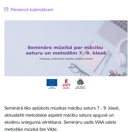
Pievienot kalendāram
Seminārā tiks aplūkots mūzikas mācību saturs 7.- 9. klasē,
aktualizēti metodiskie aspekti mācību satura apguvē un
skolēnu snieguma vērtēšanā. Semināru vadīs VIAA valsts
metodiķe mūzikā Ilze Vilde.