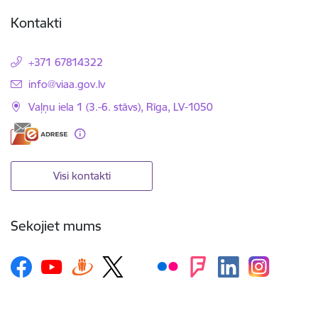
Kontakti
+371 67814322
E-pasts:
info@viaa.gov.lv
Vaļņu iela 1 (3.-6. stāvs), Rīga, LV-1050
Visi kontakti
Sekojiet mums