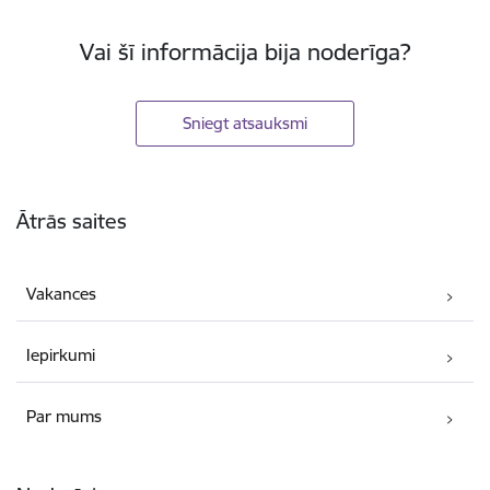
Vai šī informācija bija noderīga?
Sniegt atsauksmi
Kājene
Ātrās saites
Vakances
Iepirkumi
Par mums