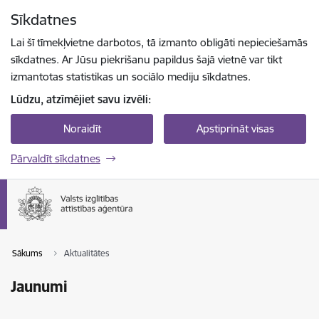
Pāriet uz lapas saturu
Sīkdatnes
Spied
lai meklētu
Enter
Lai šī tīmekļvietne darbotos, tā izmanto obligāti nepieciešamās
sīkdatnes. Ar Jūsu piekrišanu papildus šajā vietnē var tikt
izmantotas statistikas un sociālo mediju sīkdatnes.
Lūdzu, atzīmējiet savu izvēli:
Noraidīt
Apstiprināt visas
Pārvaldīt sīkdatnes
Sākums
Aktualitātes
Jaunumi