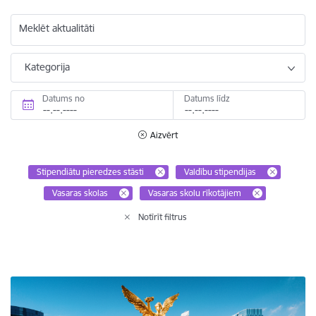
Meklēt aktualitāti
Kategorija
Datums no
Datums līdz
Aizvērt
Stipendiātu pieredzes stāsti
Valdību stipendijas
Vasaras skolas
Vasaras skolu rīkotājiem
Notīrīt filtrus