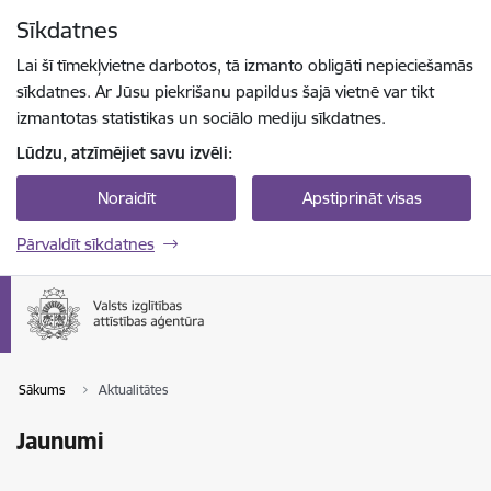
Pāriet uz lapas saturu
Sīkdatnes
Spied
lai meklētu
Enter
Lai šī tīmekļvietne darbotos, tā izmanto obligāti nepieciešamās
sīkdatnes. Ar Jūsu piekrišanu papildus šajā vietnē var tikt
izmantotas statistikas un sociālo mediju sīkdatnes.
Lūdzu, atzīmējiet savu izvēli:
Noraidīt
Apstiprināt visas
Pārvaldīt sīkdatnes
Sākums
Aktualitātes
Jaunumi