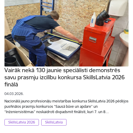
Vairāk nekā 130 jaunie speciālisti demonstrēs
savu prasmju izcilību konkursa SkillsLatvia 2026
finālā
04.03.2026.
Nacionālā jauno profesionāļu meistarības konkursa SkillsLatvia 2026 pēdējos
pusfinālos prasmju konkursos “Sausā būve un apdare” un
“Inženiersistēmas” noskaidroti divpadsmit finālisti, kuri 7. un 8…
SkillsLatvia 2026
SkillsLatvia