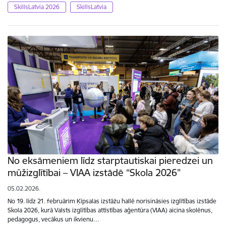
SkillsLatvia 2026
SkillsLatvia
No eksāmeniem līdz starptautiskai pieredzei un
mūžizglītībai – VIAA izstādē “Skola 2026”
05.02.2026.
No 19. līdz 21. februārim Ķīpsalas izstāžu hallē norisināsies izglītības izstāde
Skola 2026, kurā Valsts izglītības attīstības aģentūra (VIAA) aicina skolēnus,
pedagogus, vecākus un ikvienu…