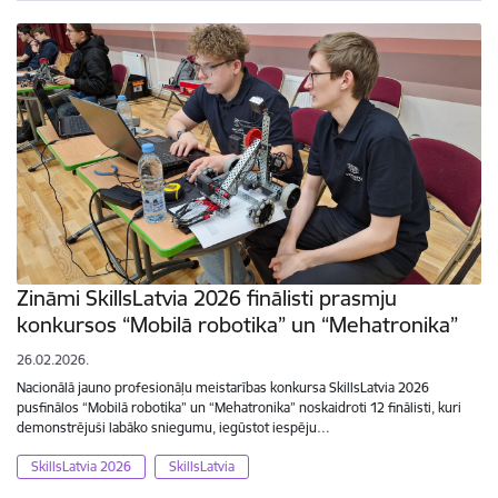
Zināmi SkillsLatvia 2026 finālisti prasmju
konkursos “Mobilā robotika” un “Mehatronika”
26.02.2026.
Nacionālā jauno profesionāļu meistarības konkursa SkillsLatvia 2026
pusfinālos “Mobilā robotika” un “Mehatronika” noskaidroti 12 finālisti, kuri
demonstrējuši labāko sniegumu, iegūstot iespēju…
SkillsLatvia 2026
SkillsLatvia