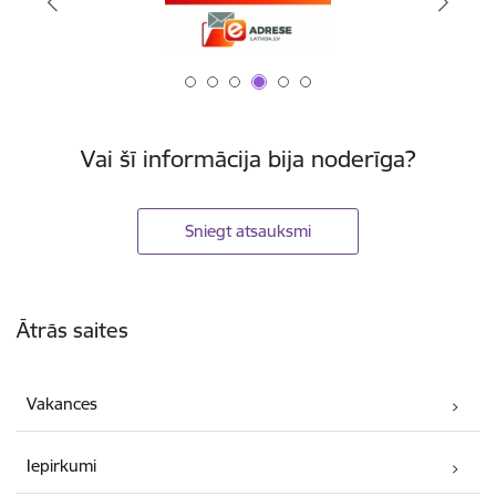
Vai šī informācija bija noderīga?
Sniegt atsauksmi
Kājene
Ātrās saites
Vakances
Iepirkumi