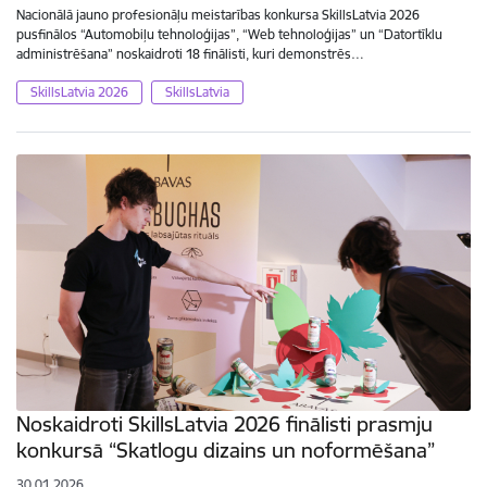
Nacionālā jauno profesionāļu meistarības konkursa SkillsLatvia 2026
pusfinālos “Automobiļu tehnoloģijas”, “Web tehnoloģijas” un “Datortīklu
administrēšana” noskaidroti 18 finālisti, kuri demonstrēs…
SkillsLatvia 2026
SkillsLatvia
Noskaidroti SkillsLatvia 2026 finālisti prasmju
konkursā “Skatlogu dizains un noformēšana”
30.01.2026.