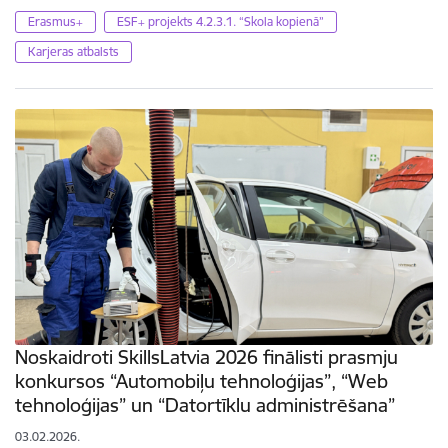
Erasmus+
ESF+ projekts 4.2.3.1. “Skola kopienā”
Karjeras atbalsts
Noskaidroti SkillsLatvia 2026 finālisti prasmju
konkursos “Automobiļu tehnoloģijas”, “Web
tehnoloģijas” un “Datortīklu administrēšana”
03.02.2026.