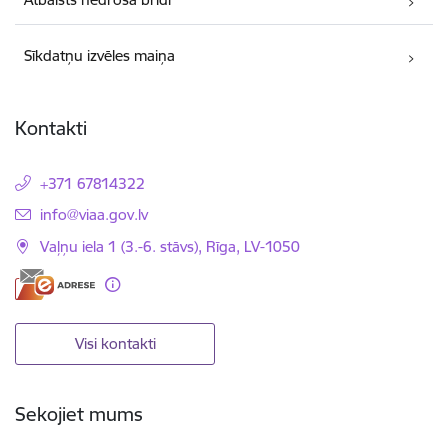
Sīkdatņu izvēles maiņa
Kontakti
+371 67814322
E-pasts:
info@viaa.gov.lv
Vaļņu iela 1 (3.-6. stāvs), Rīga, LV-1050
Visi kontakti
Sekojiet mums