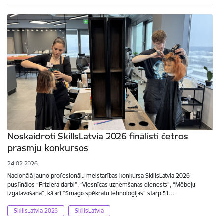
Noskaidroti SkillsLatvia 2026 finālisti četros
prasmju konkursos
24.02.2026.
Nacionālā jauno profesionāļu meistarības konkursa SkillsLatvia 2026
pusfinālos “Friziera darbi”, “Viesnīcas uzņemšanas dienests”, “Mēbeļu
izgatavošana”, kā arī “Smago spēkratu tehnoloģijas” starp 51…
SkillsLatvia 2026
SkillsLatvia