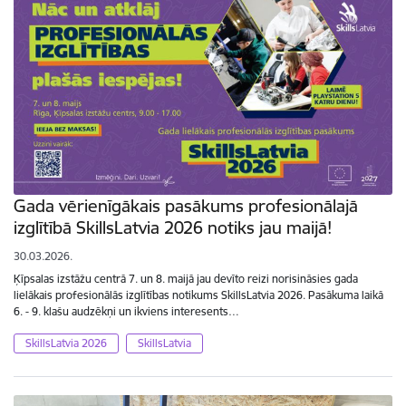
Gada vērienīgākais pasākums profesionālajā
izglītībā SkillsLatvia 2026 notiks jau maijā!
30.03.2026.
Ķīpsalas izstāžu centrā 7. un 8. maijā jau devīto reizi norisināsies gada
lielākais profesionālās izglītības notikums SkillsLatvia 2026. Pasākuma laikā
6. - 9. klašu audzēkņi un ikviens interesents…
SkillsLatvia 2026
SkillsLatvia