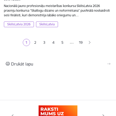
Nacionālā jauno profesionāļu meistarības konkursa SkillsLatvia 2026
prasmju konkursa “Skatlogu dizains un noformēšana” pusfinālā noskaidroti
seši finālisti, kuri demonstrēja labāko sniegumu un…
SkillsLatvia 2026
SkillsLatvia
Lapošana
…
1
2
3
4
5
19
Pašreizējā lapa
Lapa
Lapa
Lapa
Lapa
Drukāt lapu