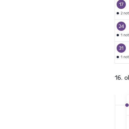
17
2 no
24
1 no
31
1 no
16. o