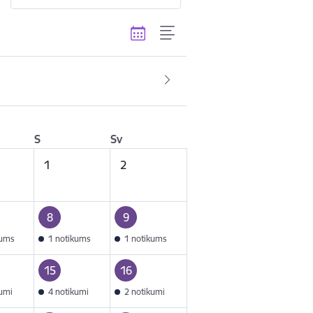
S
Sv
1
2
8
9
kums
1 notikums
1 notikums
15
16
kumi
4 notikumi
2 notikumi