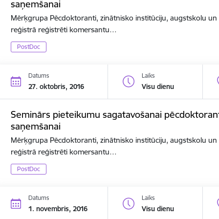
saņemšanai
Mērķgrupa Pēcdoktoranti, zinātnisko institūciju, augstskolu u
reģistrā reģistrēti komersantu…
PostDoc
Datums
Laiks
27. oktobris, 2016
Visu dienu
Seminārs pieteikumu sagatavošanai pēcdoktorant
saņemšanai
Mērķgrupa Pēcdoktoranti, zinātnisko institūciju, augstskolu u
reģistrā reģistrēti komersantu…
PostDoc
Datums
Laiks
1. novembris, 2016
Visu dienu