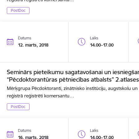
PostDoc
Datums
Laiks
12. marts, 2018
14.00–17.00
Seminārs pieteikumu sagatavošanai un iesniegša
“Pēcdoktorantūras pētniecības atbalsts” 2.atlases
Mērķgrupa Pēcdoktoranti, zinātnisko institūciju, augstskolu u
reģistrā reģistrēti komersantu…
PostDoc
Datums
Laiks
16. marts, 2018
14.00–17.00