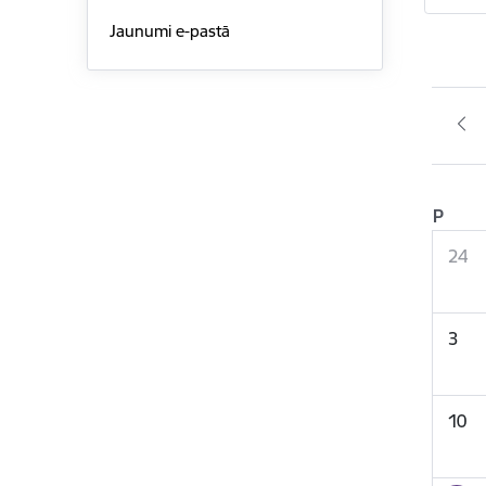
Jaunumi e-pastā
P
24
3
10