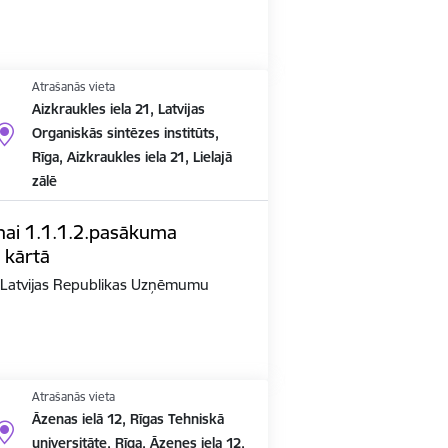
Atrašanās vieta
Aizkraukles iela 21, Latvijas
Organiskās sintēzes institūts,
Rīga, Aizkraukles iela 21, Lielajā
zālē
nai 1.1.1.2.pasākuma
 kārtā
n Latvijas Republikas Uzņēmumu
Atrašanās vieta
Āzenas ielā 12, Rīgas Tehniskā
universitāte, Rīga, Āzenes iela 12,