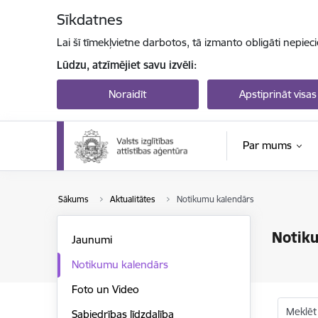
Pāriet uz lapas saturu
Sīkdatnes
Lai šī tīmekļvietne darbotos, tā izmanto obligāti nepiec
Lūdzu, atzīmējiet savu izvēli:
Noraidīt
Apstiprināt visas
Par mums
Sākums
Aktualitātes
Notikumu kalendārs
Notik
Jaunumi
Notikumu kalendārs
Foto un Video
Meklēt
Sabiedrības līdzdalība