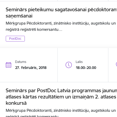
Seminārs pieteikumu sagatavošanai pēcdoktorant
saņemšanai
Mērķgrupa Pēcdoktoranti, zinātnisko institūciju, augstskolu u
reģistrā reģistrēti komersantu…
PostDoc
Datums
Laiks
27. februāris, 2018
18.00–20.00
Seminārs par PostDoc Latvia programmas jaunumi
atlases kārtas rezultātiem un izmaiņām 2. atlases 
konkursā
Mērķgrupa Pēcdoktoranti, zinātnisko institūciju, augstskolu u
reģistrā reģistrēti komersantu…