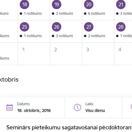
18
19
20
21
tikumi
1 notikums
2 notikumi
6 notikumi
3 noti
25
26
27
28
tikums
1 notikums
3 notikumi
2 notikumi
1 noti
1
2
3
4
tikums
ktobris
Datums
Laiks
18. oktobris, 2016
Visu dienu
Seminārs pieteikumu sagatavošanai pēcdoktorant