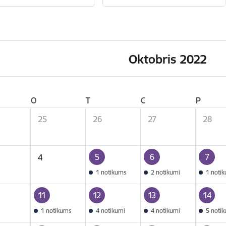
Oktobris 2022
O
T
C
P
25
26
27
28
5
6
7
4
1 notikums
2 notikumi
1 noti
11
12
13
14
1 notikums
4 notikumi
4 notikumi
5 noti