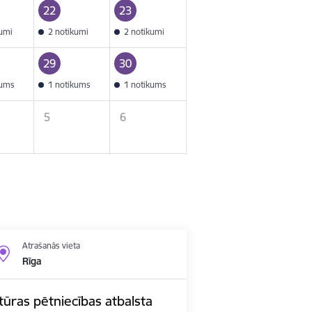
22
23
kumi
2 notikumi
2 notikumi
29
30
kums
1 notikums
1 notikums
5
6
Atrašanās vieta
Rīga
ūras pētniecības atbalsta