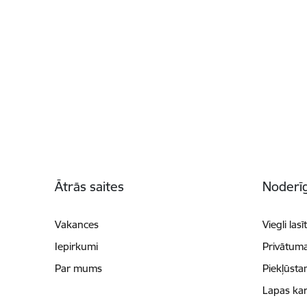
Kājene
Ātrās saites
Noderīg
Vakances
Viegli lasī
Iepirkumi
Privātuma
Par mums
Piekļūsta
Lapas kar