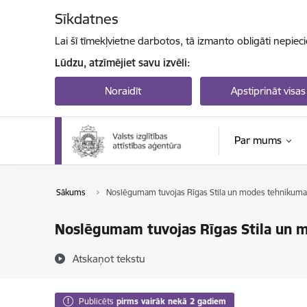
Pāriet uz lapas saturu
Sīkdatnes
Lai šī tīmekļvietne darbotos, tā izmanto obligāti nepiec
Lūdzu, atzīmējiet savu izvēli:
Noraidīt
Apstiprināt visas
Par mums
Sākums
Noslēgumam tuvojas Rīgas Stila un modes tehnikuma 
Noslēgumam tuvojas Rīgas Stila un m
Atskaņot tekstu
Publicēts
pirms vairāk nekā 2 gadiem