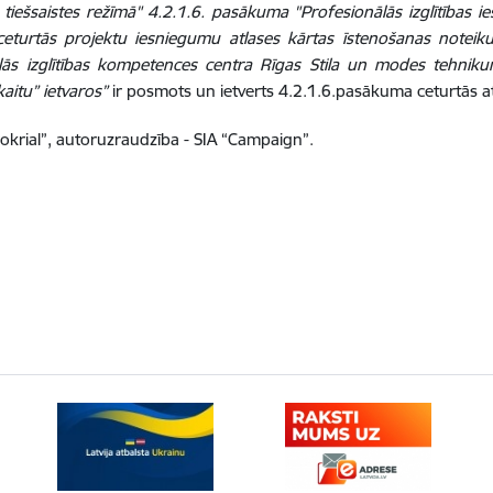
n tiešsaistes režīmā" 4.2.1.6. pasākuma "Profesionālās izglītības
ceturtās projektu iesniegumu atlases kārtas īstenošanas notei
lās izglītības kompetences centra Rīgas Stila un modes tehniku
kaitu” ietvaros”
ir posmots un ietverts 4.2.1.6.pasākuma ceturtās at
rokrial”, autoruzraudzība - SIA “Campaign”.