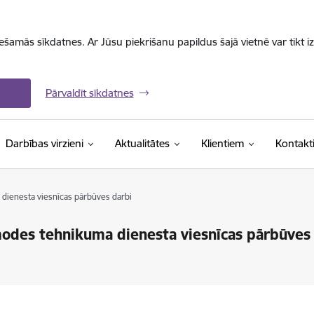
iešamās sīkdatnes. Ar Jūsu piekrišanu papildus šajā vietnē var tikt i
Pārvaldīt sīkdatnes
Darbības virzieni
Aktualitātes
Klientiem
Kontakt
dienesta viesnīcas pārbūves darbi
odes tehnikuma dienesta viesnīcas pārbūves