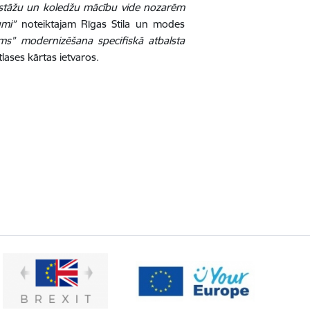
 iestāžu un koledžu mācību vide nozarēm
kumi”
noteiktajam Rīgas Stila un modes
ms” modernizēšana specifiskā atbalsta
lases kārtas ietvaros.