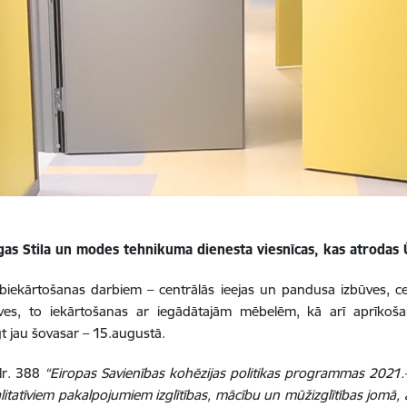
as Stila un modes tehnikuma dienesta viesnīcas, kas atrodas Ū
labiekārtošanas darbiem – centrālās ieejas un pandusa izbūves, 
ūves, to iekārtošanas ar iegādātajām mēbelēm, kā arī aprīkoš
t jau šovasar – 15.augustā.
Nr. 388
“Eiropas Savienības kohēzijas politikas programmas 2021.
litatīviem pakalpojumiem izglītības, mācību un mūžizglītības jomā, 