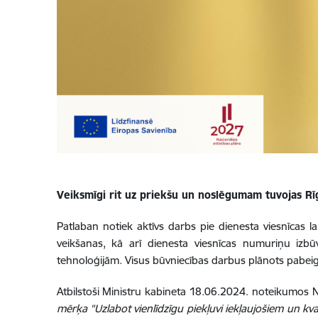
Veiksmīgi rit uz priekšu un noslēgumam tuvojas Rīg
Patlaban notiek aktīvs darbs pie dienesta viesnīcas 
veikšanas, kā arī dienesta viesnīcas numuriņu izb
tehnoloģijām. Visus būvniecības darbus plānots pabeig
Atbilstoši Ministru kabineta 18.06.2024. noteikumos 
mērķa "Uzlabot vienlīdzīgu piekļuvi iekļaujošiem un kva