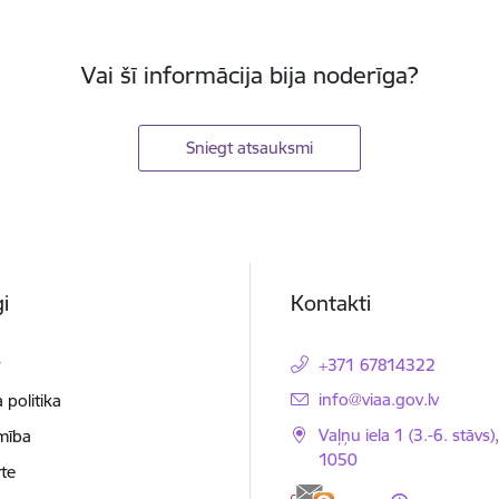
Vai šī informācija bija noderīga?
Sniegt atsauksmi
i
Kontakti
t
+371 67814322
E-pasts:
info@viaa.gov.lv
 politika
Vaļņu iela 1 (3.-6. stāvs)
mība
1050
te