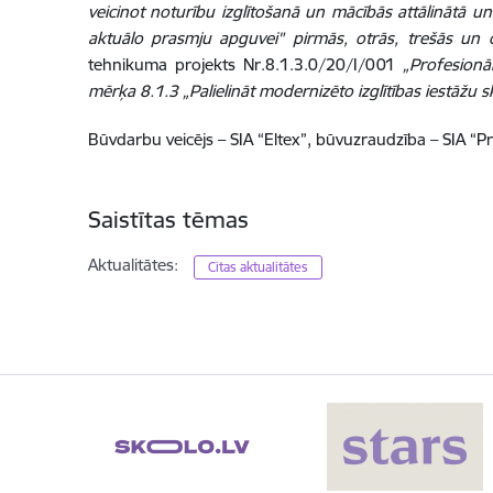
veicinot noturību izglītošanā un mācībās attālinātā u
aktuālo prasmju apguvei" pirmās, otrās, trešās un 
tehnikuma projekts Nr.8.1.3.0/20/I/001
„Profesionā
mērķa 8.1.3 „Palielināt modernizēto izglītības iestāžu s
Būvdarbu veicējs – SIA “Eltex”, būvuzraudzība – SIA “P
Saistītas tēmas
Aktualitātes:
Citas aktualitātes